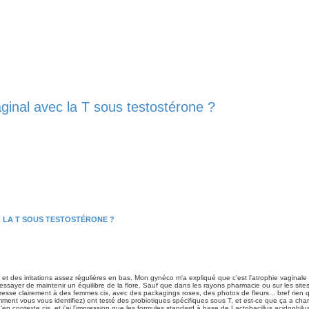
vaginal avec la T sous testostérone ?
C LA T SOUS TESTOSTÉRONE ?
et des irritations assez régulières en bas. Mon gynéco m'a expliqué que c'est l'atrophie vaginale 
ssayer de maintenir un équilibre de la flore. Sauf que dans les rayons pharmacie ou sur les sites
dresse clairement à des femmes cis, avec des packagings roses, des photos de fleurs... bref rien q
mment vous vous identifiez) ont testé des probiotiques spécifiques sous T, et est-ce que ça a ch
ontexte cis, et j'ai l'impression que les formules standard à base de Lactobacillus acidophilus