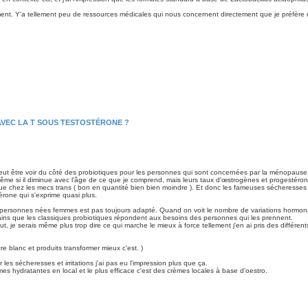
iment. Y'a tellement peu de ressources médicales qui nous concernent directement que je préfère 
AVEC LA T SOUS TESTOSTÉRONE ?
peut être voir du côté des probiotiques pour les personnes qui sont concernées par la ménopause
ême si il diminue avec l'âge de ce que je comprend, mais leurs taux d'œstrogènes et progestéro
que chez les mecs trans ( bon en quantité bien bien moindre ). Et donc les fameuses sécheresses et
térone qui s'exprime quasi plus.
x personnes nées femmes est pas toujours adapté. Quand on voit le nombre de variations hormon
rtains que les classiques probiotiques répondent aux besoins des personnes qui les prennent.
t, je serais même plus trop dire ce qui marche le mieux à force tellement j'en ai pris des différent
e blanc et produits transformer mieux c'est. )
es sécheresses et irritations j'ai pas eu l'impression plus que ça.
mes hydratantes en local et le plus efficace c'est des crèmes locales à base d'oestro.