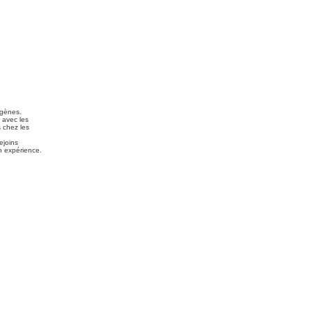
ogènes.
 avec les
 chez les
ejoins
n expérience.