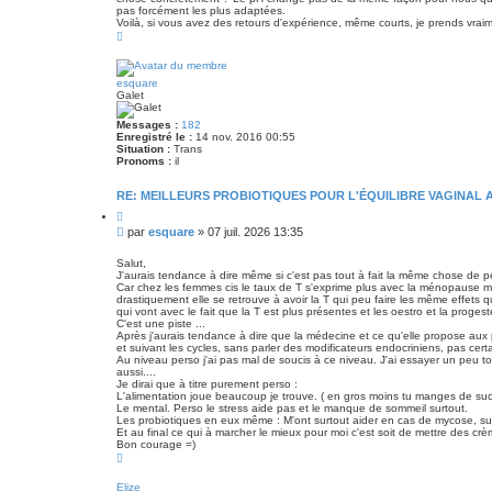
pas forcément les plus adaptées.
Voilà, si vous avez des retours d'expérience, même courts, je prends vra
H
a
u
t
esquare
Galet
Messages :
182
Enregistré le :
14 nov. 2016 00:55
Situation :
Trans
Pronoms :
il
RE: MEILLEURS PROBIOTIQUES POUR L'ÉQUILIBRE VAGINAL 
C
i
M
par
esquare
»
07 juil. 2026 13:35
t
e
a
s
t
Salut,
i
J'aurais tendance à dire même si c'est pas tout à fait la même chose de 
s
o
Car chez les femmes cis le taux de T s'exprime plus avec la ménopause m
a
n
drastiquement elle se retrouve à avoir la T qui peu faire les même effets 
g
qui vont avec le fait que la T est plus présentes et les oestro et la proges
e
C'est une piste ...
Après j'aurais tendance à dire que la médecine et ce qu'elle propose au
et suivant les cycles, sans parler des modificateurs endocriniens, pas ce
Au niveau perso j'ai pas mal de soucis à ce niveau. J'ai essayer un peu tou
aussi....
Je dirai que à titre purement perso :
L'alimentation joue beaucoup je trouve. ( en gros moins tu manges de sucr
Le mental. Perso le stress aide pas et le manque de sommeil surtout.
Les probiotiques en eux même : M'ont surtout aider en cas de mycose, sur l
Et au final ce qui à marcher le mieux pour moi c'est soit de mettre des crè
Bon courage =)
H
a
u
Elize
t