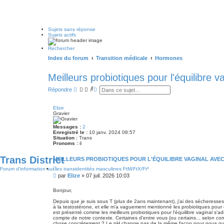
Sujets sans réponse
Sujets actifs
Rechercher
Index du forum
Transition médicale
Hormones
Meilleurs probiotiques pour l'équilibre 
R
R
Répondre
e
e
c
c
h
h
Elize
e
e
Gravier
r
r
c
c
Messages :
2
h
h
Enregistré le :
10 janv. 2024 08:57
e
e
Situation :
Trans
r
a
Pronoms :
il
v
a
Trans District
MEILLEURS PROBIOTIQUES POUR L'ÉQUILIBRE VAGINAL AVE
n
c
C
Forum d'information sur les transidentités masculines FtM/FtX/Ft*
é
i
M
par
Elize
»
07 juil. 2026 10:03
e
t
e
a
s
t
Bonjour,
i
s
o
Depuis que je suis sous T (plus de 2ans maintenant), j'ai des sécheresses 
a
n
à la testostérone, et elle m'a vaguement mentionné les probiotiques pour e
g
est présenté comme les meilleurs probiotiques pour l'équilibre vaginal s'a
e
compte de notre contexte. Certaines d'entre vous (ou certains... selon co
chose concrètement ? Le pH change pas de la même façon pour nous qu'en c