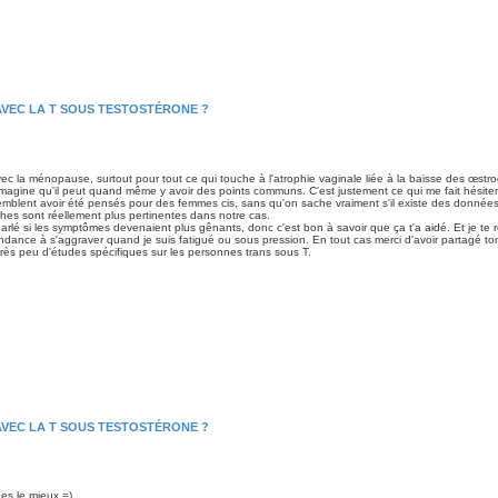
AVEC LA T SOUS TESTOSTÉRONE ?
 avec la ménopause, surtout pour tout ce qui touche à l'atrophie vaginale liée à la baisse des œstr
agine qu'il peut quand même y avoir des points communs. C'est justement ce qui me fait hésiter
semblent avoir été pensés pour des femmes cis, sans qu'on sache vraiment s'il existe des données
ches sont réellement plus pertinentes dans notre cas.
lé si les symptômes devenaient plus gênants, donc c'est bon à savoir que ça t'a aidé. Et je te r
endance à s'aggraver quand je suis fatigué ou sous pression. En tout cas merci d'avoir partagé to
rès peu d'études spécifiques sur les personnes trans sous T.
AVEC LA T SOUS TESTOSTÉRONE ?
es le mieux =)