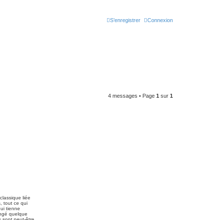
S’enregistrer
Connexion
4 messages • Page
1
sur
1
classique liée
, tout ce qui
ui tienne
angé quelque
 sont peut-être