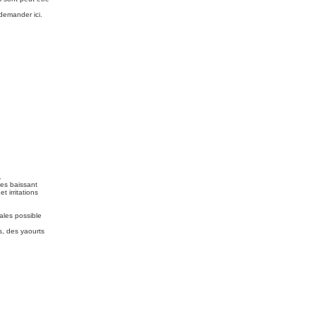
demander ici.
.
nes baissant
 irritations
ales possible
s, des yaourts