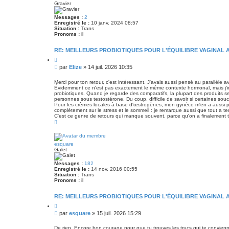
Gravier
Messages :
2
Enregistré le :
10 janv. 2024 08:57
Situation :
Trans
Pronoms :
il
RE: MEILLEURS PROBIOTIQUES POUR L'ÉQUILIBRE VAGINAL 
C
i
M
par
Elize
»
14 juil. 2026 10:35
t
e
a
s
t
Merci pour ton retour, c'est intéressant. J'avais aussi pensé au parallèle
i
Évidemment ce n'est pas exactement le même contexte hormonal, mais j'im
s
o
probiotiques. Quand je regarde des comparatifs, la plupart des produits 
a
n
personnes sous testostérone. Du coup, difficile de savoir si certaines sou
g
Pour les crèmes locales à base d'œstrogènes, mon gynéco m'en a aussi par
e
complètement sur le stress et le sommeil : je remarque aussi que tout a t
C'est ce genre de retours qui manque souvent, parce qu'on a finalement t
H
a
u
t
esquare
Galet
Messages :
182
Enregistré le :
14 nov. 2016 00:55
Situation :
Trans
Pronoms :
il
RE: MEILLEURS PROBIOTIQUES POUR L'ÉQUILIBRE VAGINAL 
C
i
M
par
esquare
»
15 juil. 2026 15:29
t
e
a
s
t
De rien. Encore bon courage pour que tu trouves les trucs qui te convienn