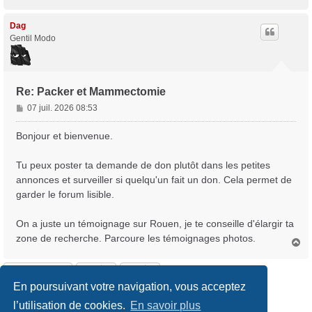
a
u
t
Dag
Gentil Modo
Re: Packer et Mammectomie
M
07 juil. 2026 08:53
e
s
Bonjour et bienvenue.
s
a
Tu peux poster ta demande de don plutôt dans les petites
g
annonces et surveiller si quelqu'un fait un don. Cela permet de
e
garder le forum lisible.
On a juste un témoignage sur Rouen, je te conseille d'élargir ta
zone de recherche. Parcoure les témoignages photos.
H
a
u
Répondre
t
En poursuivant votre navigation, vous acceptez
2 messages • Page
1
sur
1
l’utilisation de cookies.
En savoir plus