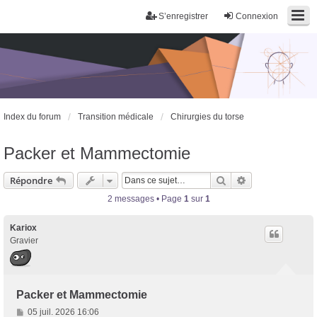
S’enregistrer
Connexion
Index du forum
Transition médicale
Chirurgies du torse
Packer et Mammectomie
Rechercher
Recherche avan
Répondre
2 messages • Page
1
sur
1
Trans District
Forum d'information sur les transidentités masculines FtM/FtX/Ft*
Kariox
Gravier
Packer et Mammectomie
M
05 juil. 2026 16:06