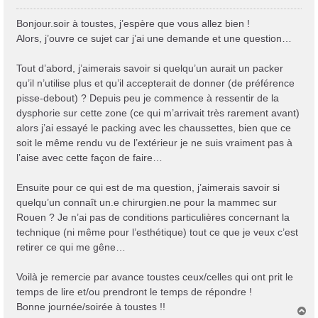
e
s
Bonjour.soir à toustes, j’espère que vous allez bien !
s
Alors, j’ouvre ce sujet car j’ai une demande et une question…
a
g
Tout d’abord, j’aimerais savoir si quelqu’un aurait un packer
e
qu’il n’utilise plus et qu’il accepterait de donner (de préférence
pisse-debout) ? Depuis peu je commence à ressentir de la
dysphorie sur cette zone (ce qui m’arrivait très rarement avant)
alors j’ai essayé le packing avec les chaussettes, bien que ce
soit le même rendu vu de l’extérieur je ne suis vraiment pas à
l’aise avec cette façon de faire…
Ensuite pour ce qui est de ma question, j’aimerais savoir si
quelqu’un connaît un.e chirurgien.ne pour la mammec sur
Rouen ? Je n’ai pas de conditions particulières concernant la
technique (ni même pour l’esthétique) tout ce que je veux c’est
retirer ce qui me gêne…
Voilà je remercie par avance toustes ceux/celles qui ont prit le
temps de lire et/ou prendront le temps de répondre !
Bonne journée/soirée à toustes !!
H