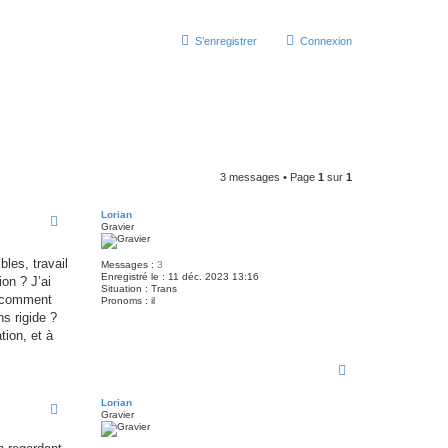
S’enregistrer
Connexion
3 messages • Page
1
sur
1
Lorian
Gravier
bles, travail
Messages :
3
Enregistré le :
11 déc. 2023 13:16
on ? J’ai
Situation :
Trans
: comment
Pronoms :
il
ns rigide ?
tion, et à
H
a
u
Lorian
t
Gravier