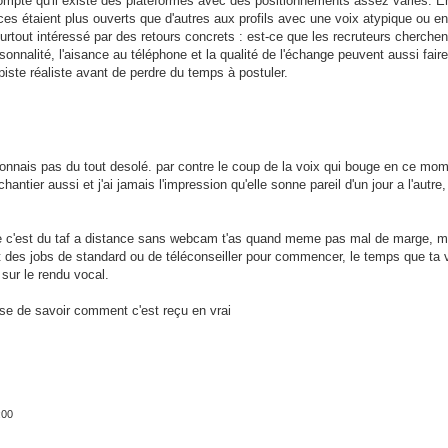
mpte qu'il existe des plateformes avec des positionnements assez variés. E
ces étaient plus ouverts que d'autres aux profils avec une voix atypique ou en 
surtout intéressé par des retours concrets : est-ce que les recruteurs cherchen
onnalité, l'aisance au téléphone et la qualité de l'échange peuvent aussi faire
 piste réaliste avant de perdre du temps à postuler.
e connais pas du tout desolé. par contre le coup de la voix qui bouge en ce mom
antier aussi et j'ai jamais l'impression qu'elle sonne pareil d'un jour a l'autre
que c'est du taf a distance sans webcam t'as quand meme pas mal de marge, m
utot des jobs de standard ou de téléconseiller pour commencer, le temps que ta
 sur le rendu vocal.
sse de savoir comment c'est reçu en vrai
:00