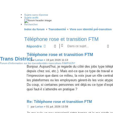
Sujets sans réponse
Sujets actifs
Rechercher
Index du forum
Transidentité
Vivre son identité pré-transition
Téléphone rose et transition FTM
R
Répondre
Téléphone rose et transition FTM
Trans District
M
par
Lorian
»
19 juin 2026 11:13
e
Forum d'information sur les transidentités masculines FtM/FtX/Ft*
s
Bonjour. Aujourd’hui, je regarde du côté des jobs type télép
s
depuis chez soi, etc.). Mais est-ce que ce type de travail
a
g
l’impression que dans ce milieu, la voix joue un rôle cent
e
les plateformes ou les employeurs gèrent-ils les voix atypiq
Du coup, si certaines personnes ont déjà eu ce type d’expér
quoi faut-il s’attendre en pratique ?
Re: Téléphone rose et transition FTM
M
par
Lorian
»
01 juil. 2026 13:58
e
s