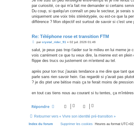
Je me suis un peu renseigné entre-temps et je me rends co
s
par curiosité, ce qui m'a fait me demander si certains servi
a
g
Du coup, si quelqu'un connaît un peu le secteur, je serais 
e
uniquement une voix très stéréotypée, ou est-ce que la pers
différence ? Mon objectif est surtout de savoir si c'est une
Re: Téléphone rose et transition FTM
M
par
crystal_rider_91
»
02 juil. 2026 01:46
e
s
salut, je peux pas trop t'aider sur le milieu en lui meme j
s
vois carrément ce que tu veux dire, la mienne est en plein ch
a
g
flippe des trucs ou justement on m'entend au tel.
e
après pour ton truc j'aurais tendance a me dire que tant 
parle sans rien savoir hein. t'as regardé si y'avait pas pl
? je dis ptet une bétise mais ça te ferait moins de pression
en tout cas tiens nous au courant si tu tentes, ça m'intére
Répondre
Retourner vers « Vivre son identité pré-transition »
Index du forum
Supprimer les cookies
Heures au format
UTC+02