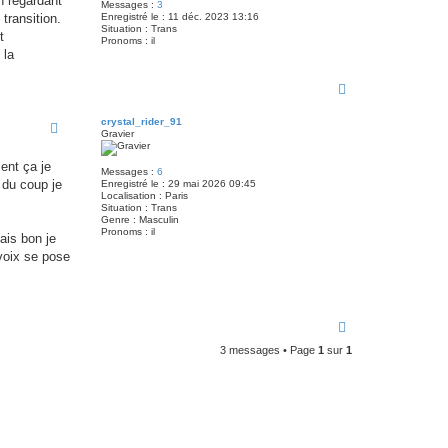
n regardant
Messages :
3
transition.
Enregistré le :
11 déc. 2023 13:16
Situation :
Trans
t
Pronoms :
il
 la
H
a
u
crystal_rider_91
t
Gravier
ent ça je
Messages :
6
, du coup je
Enregistré le :
29 mai 2026 09:45
Localisation :
Paris
Situation :
Trans
Genre :
Masculin
Pronoms :
il
ais bon je
 voix se pose
H
a
3 messages • Page
1
sur
1
u
t