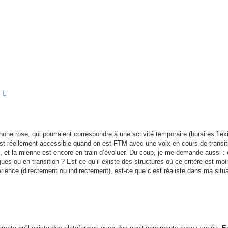
echercher
Recherche avancée
hone rose, qui pourraient correspondre à une activité temporaire (horaires flexi
 est réellement accessible quand on est FTM avec une voix en cours de transiti
ral, et la mienne est encore en train d’évoluer. Du coup, je me demande aussi 
ues ou en transition ? Est-ce qu’il existe des structures où ce critère est moi
ience (directement ou indirectement), est-ce que c’est réaliste dans ma situa