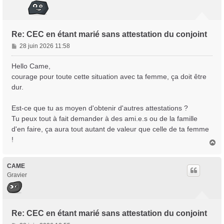
Re: CEC en étant marié sans attestation du conjoint
M
28 juin 2026 11:58
e
s
Hello Came,
s
courage pour toute cette situation avec ta femme, ça doit être
a
dur.
g
e
Est-ce que tu as moyen d'obtenir d'autres attestations ?
Tu peux tout à fait demander à des ami.e.s ou de la famille
d'en faire, ça aura tout autant de valeur que celle de ta femme
!
H
a
u
t
CAME
Gravier
Re: CEC en étant marié sans attestation du conjoint