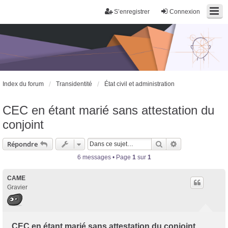
S’enregistrer
Connexion
Index du forum
Transidentité
État civil et administration
CEC en étant marié sans attestation du
conjoint
Rechercher
Recherche avan
Répondre
6 messages • Page
1
sur
1
CAME
Gravier
CEC en étant marié sans attestation du conjoint