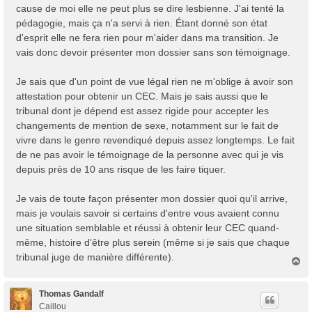
Trans District
cause de moi elle ne peut plus se dire lesbienne. J'ai tenté la
Forum d'information sur les transidentités masculines FtM/FtX/Ft*
pédagogie, mais ça n'a servi à rien. Étant donné son état
d'esprit elle ne fera rien pour m'aider dans ma transition. Je
vais donc devoir présenter mon dossier sans son témoignage.
Je sais que d'un point de vue légal rien ne m'oblige à avoir son
attestation pour obtenir un CEC. Mais je sais aussi que le
tribunal dont je dépend est assez rigide pour accepter les
changements de mention de sexe, notamment sur le fait de
vivre dans le genre revendiqué depuis assez longtemps. Le fait
de ne pas avoir le témoignage de la personne avec qui je vis
depuis près de 10 ans risque de les faire tiquer.
Je vais de toute façon présenter mon dossier quoi qu'il arrive,
mais je voulais savoir si certains d'entre vous avaient connu
une situation semblable et réussi à obtenir leur CEC quand-
même, histoire d'être plus serein (même si je sais que chaque
tribunal juge de manière différente).
H
a
u
t
Thomas Gandalf
Caillou