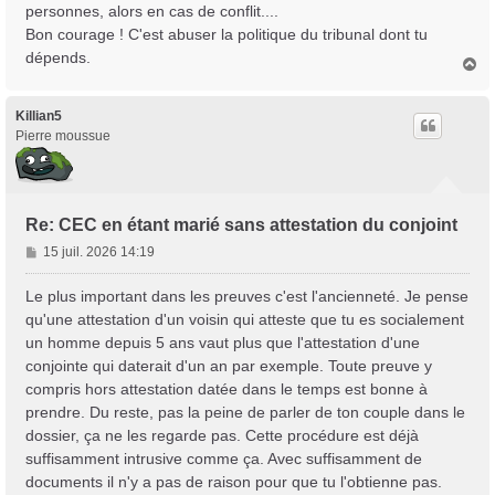
personnes, alors en cas de conflit....
Bon courage ! C'est abuser la politique du tribunal dont tu
dépends.
H
a
u
t
Killian5
Pierre moussue
Re: CEC en étant marié sans attestation du conjoint
M
15 juil. 2026 14:19
e
s
Le plus important dans les preuves c'est l'ancienneté. Je pense
s
qu'une attestation d'un voisin qui atteste que tu es socialement
a
un homme depuis 5 ans vaut plus que l'attestation d'une
g
conjointe qui daterait d'un an par exemple. Toute preuve y
e
compris hors attestation datée dans le temps est bonne à
prendre. Du reste, pas la peine de parler de ton couple dans le
dossier, ça ne les regarde pas. Cette procédure est déjà
suffisamment intrusive comme ça. Avec suffisamment de
documents il n'y a pas de raison pour que tu l'obtienne pas.