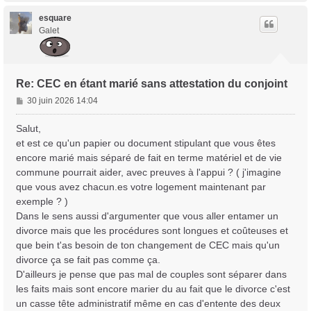
u
t
esquare
Galet
Re: CEC en étant marié sans attestation du conjoint
M
30 juin 2026 14:04
e
s
Salut,
s
et est ce qu'un papier ou document stipulant que vous êtes
a
encore marié mais séparé de fait en terme matériel et de vie
g
commune pourrait aider, avec preuves à l'appui ? ( j'imagine
e
que vous avez chacun.es votre logement maintenant par
exemple ? )
Dans le sens aussi d'argumenter que vous aller entamer un
divorce mais que les procédures sont longues et coûteuses et
que bein t'as besoin de ton changement de CEC mais qu'un
divorce ça se fait pas comme ça.
D'ailleurs je pense que pas mal de couples sont séparer dans
les faits mais sont encore marier du au fait que le divorce c'est
un casse tête administratif même en cas d'entente des deux