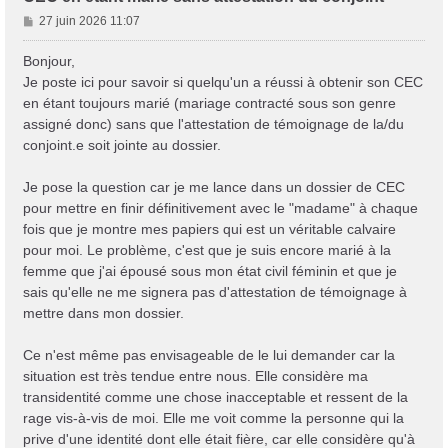
M
27 juin 2026 11:07
e
s
Bonjour,
s
Je poste ici pour savoir si quelqu'un a réussi à obtenir son CEC
a
en étant toujours marié (mariage contracté sous son genre
g
assigné donc) sans que l'attestation de témoignage de la/du
e
conjoint.e soit jointe au dossier.
Je pose la question car je me lance dans un dossier de CEC
pour mettre en finir définitivement avec le "madame" à chaque
fois que je montre mes papiers qui est un véritable calvaire
pour moi. Le problème, c'est que je suis encore marié à la
femme que j'ai épousé sous mon état civil féminin et que je
sais qu'elle ne me signera pas d'attestation de témoignage à
mettre dans mon dossier.
Ce n'est même pas envisageable de le lui demander car la
situation est très tendue entre nous. Elle considère ma
transidentité comme une chose inacceptable et ressent de la
rage vis-à-vis de moi. Elle me voit comme la personne qui la
prive d'une identité dont elle était fière, car elle considère qu'à