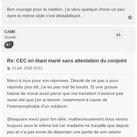
Bon courage pour ta relation, j'ai vécu quelque chose un peu
dans le même style c'est déstabilisant...
H
a
u
t
CAME
Gravier
Re: CEC en étant marié sans attestation du conjoint
M
21 juil. 2026 16:51
e
s
Merci à tous pour vos réponses. Désolé de ne pas a pour
s
répondu plus tôt, j'ai eu pas mal de boulot. Et une grosse
a
baisse de moral aussi parce que ma transition n'avance pas
g
aussi vite que j'en ai besoin, notamment à cause de
e
l'intersexophobie d'un médecin.
@esquare merci pour ton idée, malheureusement nous vivons
toujours sous le même toit car madame ne travaille que depuis
peu et n'a pas envie de dépenser une partie de son salaire