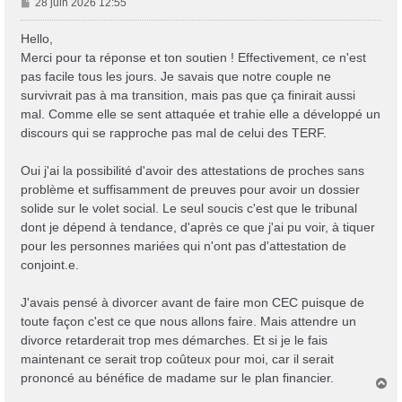
M
28 juin 2026 12:55
e
s
Hello,
s
Merci pour ta réponse et ton soutien ! Effectivement, ce n'est
a
pas facile tous les jours. Je savais que notre couple ne
g
survivrait pas à ma transition, mais pas que ça finirait aussi
e
mal. Comme elle se sent attaquée et trahie elle a développé un
discours qui se rapproche pas mal de celui des TERF.
Oui j'ai la possibilité d'avoir des attestations de proches sans
problème et suffisamment de preuves pour avoir un dossier
solide sur le volet social. Le seul soucis c'est que le tribunal
dont je dépend à tendance, d'après ce que j'ai pu voir, à tiquer
pour les personnes mariées qui n'ont pas d'attestation de
conjoint.e.
J'avais pensé à divorcer avant de faire mon CEC puisque de
toute façon c'est ce que nous allons faire. Mais attendre un
divorce retarderait trop mes démarches. Et si je le fais
maintenant ce serait trop coûteux pour moi, car il serait
prononcé au bénéfice de madame sur le plan financier.
H
a