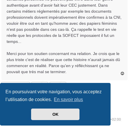
authentique avant d'avoir fait leur CEC justement. Dans
certains métiers réglementés par exemple tes documents
professionnels doivent impérativement être confirmes à ta CNI,
vouloir être out en tant qu'homme avec des papiers féminins
n'est pas possible dans ces cas-là. Ça rappelle le test en vie
réelle que les protocoles de la SOFECT imposaient il fut un
temps...
Merci pour ton soutien concernant ma relation. Je crois que le
plus triste c'est de réaliser que cette histoire n'aurait jamais dû
commencer en réalité. Parce qu'en y réfléchissant ça ne
pouvait que très mal se terminer.
H
a
u
Répondre
t
En poursuivant votre navigation, vous acceptez
6 messages • Page
1
sur
1
l’utilisation de cookies.
En savoir plus
OK
Index du forum
Supprimer les cookies
Heures au format
UTC+02:00