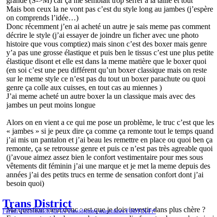
grande (S->M) car ça me semblait trop serrer a la taille et tout
Mais bon ceux la ne vont pas c’est du style long au jambes (j’espère
on comprends l’idée…)
Donc récemment j’en ai acheté un autre je sais meme pas comment
décrire le style (j’ai essayer de joindre un ficher avec une photo
histoire que vous comptiez) mais sinon c’est des boxer mais genre
y’a pas une grosse élastique et puis ben le tissus c’est une plus petite
élastique disont et elle est dans la meme matière que le boxer quoi
(en soi c’est une peu différent qu’un boxer classique mais on reste
sur le meme style ce n’est pas du tout un boxer parachute ou quoi
genre ça colle aux cuisses, en tout cas au miennes )
J’ai meme acheté un autre boxer la un classique mais avec des
jambes un peut moins longue
Alors on en vient a ce qui me pose un problème, le truc c’est que les
« jambes » si je peux dire ça comme ça remonte tout le temps quand
j’ai mis un pantalon et j’ai beau les remettre en place ou quoi ben ça
remonte, ça se retrousse genre et puis ce n’est pas très agreable quoi
(j’avoue aimez assez bien le confort vestimentaire pour mes sous
vêtements dit féminin j’ai une marque et je met la meme depuis des
années j’ai des petits trucs en terme de sensation confort dont j’ai
besoin quoi)
Trans District
Ma question vient donc : est que je dois investir dans plus chère ?
Forum d'information sur les transidentités masculines FtM/FtX/Ft*