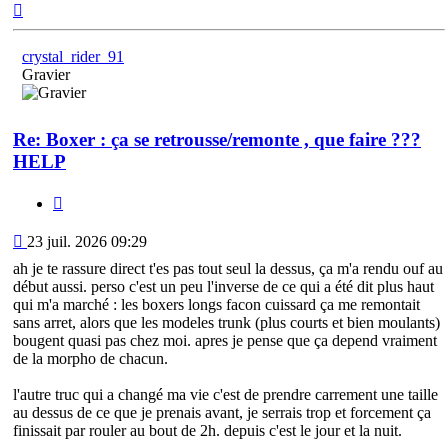
Haut
crystal_rider_91
Gravier
Re: Boxer : ça se retrousse/remonte , que faire ???
HELP
Citation
Message
23 juil. 2026 09:29
ah je te rassure direct t'es pas tout seul la dessus, ça m'a rendu ouf au
début aussi. perso c'est un peu l'inverse de ce qui a été dit plus haut
qui m'a marché : les boxers longs facon cuissard ça me remontait
sans arret, alors que les modeles trunk (plus courts et bien moulants)
bougent quasi pas chez moi. apres je pense que ça depend vraiment
de la morpho de chacun.
l'autre truc qui a changé ma vie c'est de prendre carrement une taille
au dessus de ce que je prenais avant, je serrais trop et forcement ça
finissait par rouler au bout de 2h. depuis c'est le jour et la nuit.