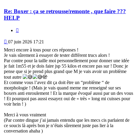
Re: Boxer : ça se retrousse/remonte , que faire ???
HELP
Citation
Message
07 juin 2026 17:21
Merci encore à tous pour ces réponses !
Je vais sûrement à essayer de tester différent trucs alors !
Par contre pour la taille moi personnellement pour donner une idée
je fait 1m55 et je dois faire jsp 55 kilos et encore pas sur ! Donc je
pense que si je prend plus grand que M je vais avoir un problème
tout autre
🫣
Et comme vous l’avez dit ça doit être un “problème “ de
morphologie ! (Mais je vais quand meme me renseigné sur ses
boxers anti enroulement ! Et la marque évoqué aussi par un des vous
! Et pourquoi pas aussi essayez oui de « très » long mi cuisses pour
voir hein ! )
Merci à vous vraiment
(Par contre dingue j’ai jamais entendu que les mecs cis parlaient de
ce soucis là après bon je n’étais sûrement juste pas lier à la
conversation ahaha )