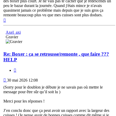
des boxer plus court. Je ne vais pas te cacher que je redescends un
peu le bazar durant la journée. Quand j'étais mince je n'avais
quasiment jamais ce problème mais depuis que je suis gros ça
remonte beaucoup plus vu que mes cuisses sont plus dodues.
Haut
Axel_axi
Gravier
Re: Boxer : ça se retrousse/remonte , que faire ???
HELP
Citation
Message
30 mai 2026 12:08
(Sorry pour le doublon je débute je ne savais pas où mettre le
message pour être sûr qu’il soit lu )
Merci pour les réponses !
J’en conclu donc que ça peut avoir un rapport avec la largeur des
cuisses ! (Je pense avoir de bonnes cuisses comme dit même si je