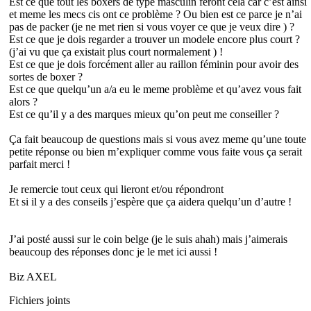
Est ce que tout les boxers de type masculin feront cela car c’est ainsi
et meme les mecs cis ont ce problème ? Ou bien est ce parce je n’ai
pas de packer (je ne met rien si vous voyer ce que je veux dire ) ?
Est ce que je dois regarder a trouver un modele encore plus court ?
(j’ai vu que ça existait plus court normalement ) !
Est ce que je dois forcément aller au raillon féminin pour avoir des
sortes de boxer ?
Est ce que quelqu’un a/a eu le meme problème et qu’avez vous fait
alors ?
Est ce qu’il y a des marques mieux qu’on peut me conseiller ?
Ça fait beaucoup de questions mais si vous avez meme qu’une toute
petite réponse ou bien m’expliquer comme vous faite vous ça serait
parfait merci !
Je remercie tout ceux qui lieront et/ou répondront
Et si il y a des conseils j’espère que ça aidera quelqu’un d’autre !
J’ai posté aussi sur le coin belge (je le suis ahah) mais j’aimerais
beaucoup des réponses donc je le met ici aussi !
Biz AXEL
Fichiers joints