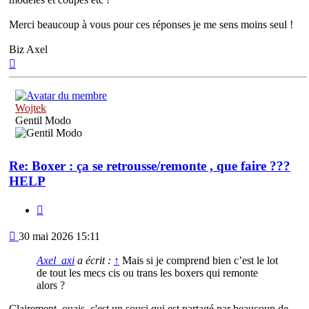
Merci beaucoup à vous pour ces réponses je me sens moins seul !
Biz Axel
Haut
Wojtek
Gentil Modo
Re: Boxer : ça se retrousse/remonte , que faire ???
HELP
Citation
Message
30 mai 2026 15:11
Axel_axi
a écrit :
↑
Mais si je comprend bien c’est le lot
de tout les mecs cis ou trans les boxers qui remonte
alors ?
Clairement, ouais, c'est un souci qui est partagé par beaucoup de