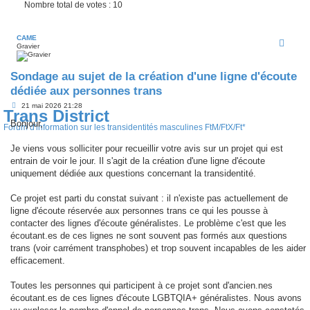
Nombre total de votes :
10
CAME
Gravier
Sondage au sujet de la création d'une ligne d'écoute
dédiée aux personnes trans
M
21 mai 2026 21:28
Trans District
e
s
Bonjour,
Forum d'information sur les transidentités masculines FtM/FtX/Ft*
s
a
g
Je viens vous solliciter pour recueillir votre avis sur un projet qui est
e
entrain de voir le jour. Il s'agit de la création d'une ligne d'écoute
uniquement dédiée aux questions concernant la transidentité.
Ce projet est parti du constat suivant : il n'existe pas actuellement de
ligne d'écoute réservée aux personnes trans ce qui les pousse à
contacter des lignes d'écoute généralistes. Le problème c'est que les
écoutant.es de ces lignes ne sont souvent pas formés aux questions
trans (voir carrément transphobes) et trop souvent incapables de les aider
efficacement.
Toutes les personnes qui participent à ce projet sont d'ancien.nes
écoutant.es de ces lignes d'écoute LGBTQIA+ généralistes. Nous avons