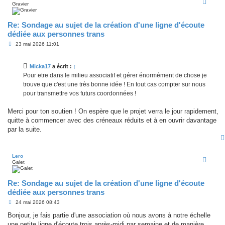
Gravier
Re: Sondage au sujet de la création d'une ligne d'écoute
dédiée aux personnes trans
M
23 mai 2026 11:01
e
s
s
Micka17
a écrit :
↑
a
g
Pour etre dans le milieu associatif et gérer énormément de chose je
e
trouve que c'est une très bonne idée ! En tout cas compter sur nous
pour transmettre vos futurs coordonnées !
Merci pour ton soutien ! On espère que le projet verra le jour rapidement,
quitte à commencer avec des créneaux réduits et à en ouvrir davantage
par la suite.
Lero
Galet
Re: Sondage au sujet de la création d'une ligne d'écoute
dédiée aux personnes trans
M
24 mai 2026 08:43
e
s
Bonjour, je fais partie d'une association où nous avons à notre échelle
s
une petite ligne d'écoute trois après-midi par semaine et de manière