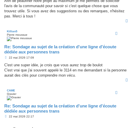
Afin de peaufiner notre projet au maximum je me permets de solliciter
l'avis de la communauté pour savoir si c'est quelque chose que vous
trouvez utile. Si vous avez des suggestions ou des remarques, n'hésitez
pas. Merci à tous !
Killian5
Pierre moussue
Re: Sondage au sujet de la création d'une ligne d'écoute
dédiée aux personnes trans
M
22 mai 2026 17:09
e
s
C'est une super idée, je crois que vous aurez trop de boulot
s
C'est vrai que j'ai souvent appelé le 3114 en me demandant si la personne
a
g
aurait des clés pour comprendre mon vécu.
e
CAME
Gravier
Re: Sondage au sujet de la création d'une ligne d'écoute
dédiée aux personnes trans
M
22 mai 2026 22:17
e
s
s