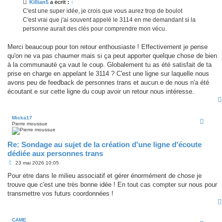
Killian5
a écrit :
↑
a
g
C'est une super idée, je crois que vous aurez trop de boulot
e
C'est vrai que j'ai souvent appelé le 3114 en me demandant si la
personne aurait des clés pour comprendre mon vécu.
Merci beaucoup pour ton retour enthousiaste ! Effectivement je pense
qu'on ne va pas chaumer mais si ça peut apporter quelque chose de bien
à la communauté ça vaut le coup. Globalement tu as été satisfait de ta
prise en charge en appelant le 3114 ? C'est une ligne sur laquelle nous
avons peu de feedback de personnes trans et aucun.e de nous n'a été
écoutant.e sur cette ligne du coup avoir un retour nous intéresse.
Micka17
Pierre moussue
Re: Sondage au sujet de la création d'une ligne d'écoute
dédiée aux personnes trans
M
23 mai 2026 10:05
e
s
Pour etre dans le milieu associatif et gérer énormément de chose je
s
trouve que c'est une très bonne idée ! En tout cas compter sur nous pour
a
g
transmettre vos futurs coordonnées !
e
CAME