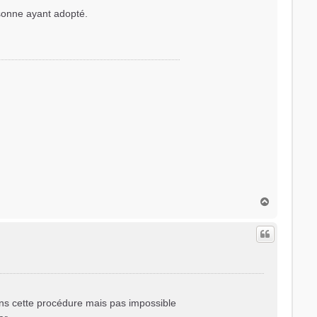
rsonne ayant adopté.
H
a
u
t
 dans cette procédure mais pas impossible