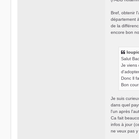
Bref, obtenir 
département à 
de la différenc
encore bon nom
loupi
Salut Ba
Je viens 
d'adopte
Donc ll f
Bon cou
Je suis curieu
dans quel pay
l'un après l'au
Ca fait beauc
infos à jour (c
ne veux pas y