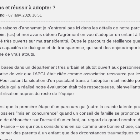
ns et réussir à adopter ?
ing
»
07 janv. 2026 10:51
s raisons d'anonymat je n'entrerai pas ici dans les détails de notre parc
nt (cis) et moi avons obtenu l'agrément en vue d'adopter un enfant à l
é très ouverts sur ma transidentité. Outre le parcours de résilience que
capacités de dialogue et de transparence, qui sont des enjeux importan
e de vrais atouts.
asés dans un département très urbain et plutôt ouvert aux personnes 
prise de voir que l'APGL était citée comme association ressource par le
Pour autant la situation d'un postulant trans à l'adoption était inédite 
ciale qui a réalisé notre évaluation était très respectueuse, bienveillant
ibilisation auprès du reste de l'équipe.
st que la première étape d'un parcours qui (outre la crainte latente pou
ossiers "mis en concurrence" quand un conseil de famille se prononce
e de déboucher sur l'accueil d'un enfant, au regard du grand nombre d
 France – ce qui nous considérons en soi comme une bonne chose, car l
onner des parents à un enfant que des circonstances traumatiques ont p
ssance.