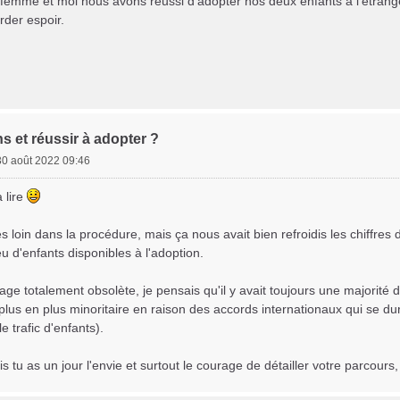
femme et moi nous avons reussi d'adopter nos deux enfants à l'étrang
rder espoir.
ns et réussir à adopter ?
30 août 2022 09:46
à lire
rès loin dans la procédure, mais ça nous avait bien refroidis les chiffre
u d'enfants disponibles à l'adoption.
age totalement obsolète, je pensais qu'il y avait toujours une majorité d'
plus en plus minoritaire en raison des accords internationaux qui se du
le trafic d'enfants).
is tu as un jour l'envie et surtout le courage de détailler votre parcours