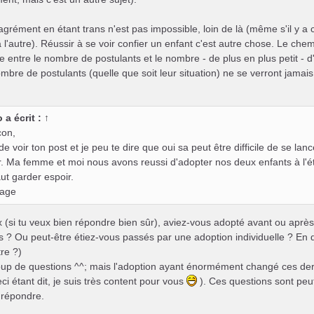
l'agrément en étant trans n'est pas impossible, loin de là (même s'il y a
l'autre). Réussir à se voir confier un enfant c'est autre chose. Le chem
e entre le nombre de postulants et le nombre - de plus en plus petit - d'
bre de postulants (quelle que soit leur situation) ne se verront jamais c
o
a écrit :
↑
con,
de voir ton post et je peu te dire que oui sa peut être difficile de se l
r. Ma femme et moi nous avons reussi d'adopter nos deux enfants à l'é
aut garder espoir.
rage
x (si tu veux bien répondre bien sûr), aviez-vous adopté avant ou après 
s ? Ou peut-être étiez-vous passés par une adoption individuelle ? E
tre ?)
oup de questions ^^; mais l'adoption ayant énormément changé ces dern
eci étant dit, je suis très content pour vous
). Ces questions sont peut
 répondre.