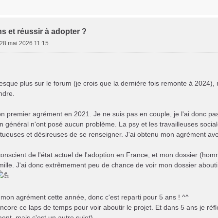
ns et réussir à adopter ?
28 mai 2026 11:15
esque plus sur le forum (je crois que la dernière fois remonte à 2024)
ndre.
n premier agrément en 2021. Je ne suis pas en couple, je l'ai donc pass
n général n'ont posé aucun problème. La psy et les travailleuses social
tueuses et désireuses de se renseigner. J'ai obtenu mon agrément avec
conscient de l'état actuel de l'adoption en France, et mon dossier (homme
mille. J'ai donc extrêmement peu de chance de voir mon dossier aboutir
 mon agrément cette année, donc c'est reparti pour 5 ans ! ^^
ncore ce laps de temps pour voir aboutir le projet. Et dans 5 ans je réfl
nt, mais c'est un autre sujet).