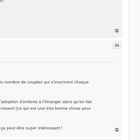
er.
H
a
u
t
s du nombre de couples qui s'inscrivent chaque
adoption d'enfants à l'étranger alors qu'en fait
rcissent (ce qui est une très bonne chose pour
, ça peut être super intéressant !
H
a
u