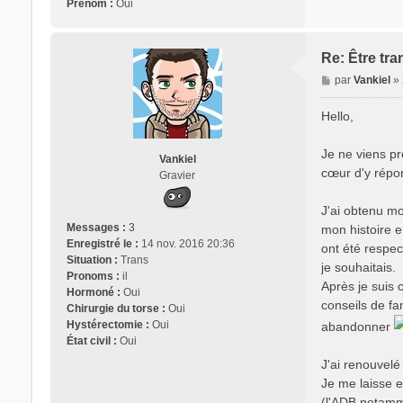
Prénom :
Oui
Re: Être tra
M
par
Vankiel
»
e
s
Hello,
s
a
Je ne viens pr
Vankiel
g
cœur d'y répo
Gravier
e
J'ai obtenu mo
Messages :
3
mon histoire e
Enregistré le :
14 nov. 2016 20:36
ont été respec
Situation :
Trans
je souhaitais.
Pronoms :
il
Après je suis 
Hormoné :
Oui
conseils de fa
Chirurgie du torse :
Oui
Hystérectomie :
Oui
abandonner
État civil :
Oui
J'ai renouvelé
Je me laisse e
(l'ADB notamme