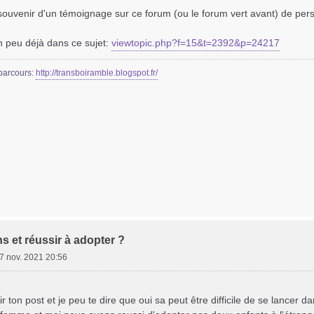
 souvenir d'un témoignage sur ce forum (ou le forum vert avant) de pe
n peu déjà dans ce sujet:
viewtopic.php?f=15&t=2392&p=24217
parcours:
http://transboiramble.blogspot.fr/
Ft*
ns et réussir à adopter ?
7 nov. 2021 20:56
ir ton post et je peu te dire que oui sa peut être difficile de se lancer