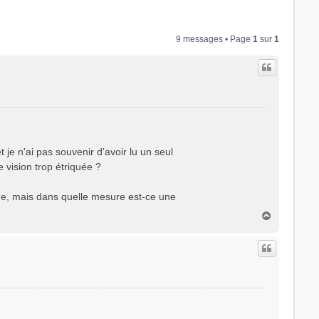
9 messages • Page
1
sur
1
je n'ai pas souvenir d'avoir lu un seul
 vision trop étriquée ?
de, mais dans quelle mesure est-ce une
H
a
u
t