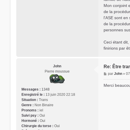
Mon conjoint e
de la procédur
l'ASE sont en 
de la procédur
personnes susc
Ceci étant dit
finirions par 
John
Re: Être tra
Pierre moussue
M
par
John
»
07
e
s
Merci beaucou
s
Messages :
1348
a
Enregistré le :
13 juin 2020 22:18
g
Situation :
Trans
e
Genre :
Non Binaire
Pronoms :
iel
Suivi psy :
Oui
Hormoné :
Oui
Chirurgie du torse :
Oui