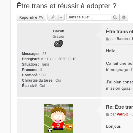
Être trans et réussir à adopter ?
Recherc
Rec
Répondre
Bacon
Être trans e
Gravier
M
par
Bacon
»
e
s
Hello,
Messages :
23
s
Enregistré le :
13 juil. 2020 22:10
a
Ça fait une bo
Situation :
Trans
g
témoignage d'u
Pronoms :
il
e
Hormoné :
Oui
Chirurgie du torse :
Oui
J'ai bien cons
État civil :
Oui
mission quasi 
Re: Être tra
M
par
PauSG
»
e
s
Bonjour,
s