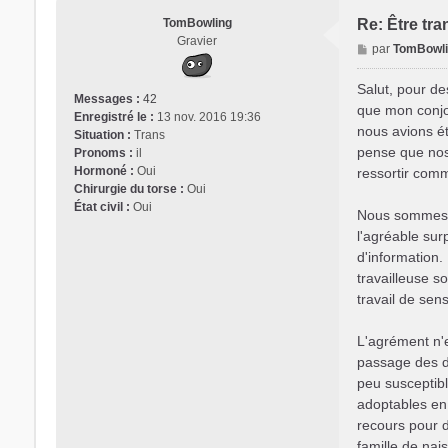
TomBowling
Re: Être tra
Gravier
M
par
TomBowl
e
s
Salut, pour de
Messages :
42
s
que mon conjoi
Enregistré le :
13 nov. 2016 19:36
a
nous avions ét
Situation :
Trans
g
pense que nos 
Pronoms :
il
e
Hormoné :
Oui
ressortir comm
Chirurgie du torse :
Oui
État civil :
Oui
Nous sommes b
l'agréable sur
d'information. 
travailleuse so
travail de sens
L'agrément n'e
passage des d
peu susceptibl
adoptables en
recours pour d
famille de nai