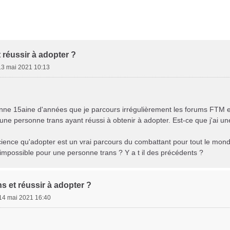
her
herche avancée
t réussir à adopter ?
13 mai 2021 10:13
nne 15aine d'années que je parcours irrégulièrement les forums FTM et 
ne personne trans ayant réussi à obtenir à adopter. Est-ce que j'ai une
cience qu'adopter est un vrai parcours du combattant pour tout le mon
impossible pour une personne trans ? Y a t il des précédents ?
ns et réussir à adopter ?
14 mai 2021 16:40