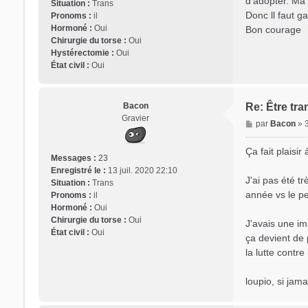
d'adopter. Ma 
Situation :
Trans
g
a
Donc ll faut ga
Pronoms :
il
e
u
Hormoné :
Oui
Bon courage
S
Chirurgie du torse :
Oui
G
Hystérectomie :
Oui
État civil :
Oui
Bacon
Re: Être tra
Gravier
M
par
Bacon
»
e
s
Ça fait plaisir 
Messages :
23
s
Enregistré le :
13 juil. 2020 22:10
a
J'ai pas été t
Situation :
Trans
g
année vs le pe
Pronoms :
il
e
Hormoné :
Oui
Chirurgie du torse :
Oui
J'avais une im
État civil :
Oui
ça devient de 
la lutte contre 
loupio, si jama