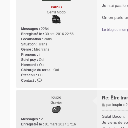
a
Je n'ai pas le
PauSG
g
Gentil Modo
e
On en parle u
Trans District
Messages :
2284
Le blog de mon 
Enregistré le :
30 oct. 2016 22:56
Forum d'information sur les transidentités masculines FtM/FtX/
Localisation :
Paris
Situation :
Trans
Genre :
Mec trans
Pronoms :
il
Suivi psy :
Oui
Hormoné :
Oui
Chirurgie du torse :
Oui
État civil :
Oui
C
Contact :
o
n
t
loupio
Re: Être tra
a
Gravier
M
par
loupio
»
2
c
e
t
s
Salut Bacon,
e
Messages :
21
s
r
Je viens de vo
Enregistré le :
01 mars 2017 17:16
a
P