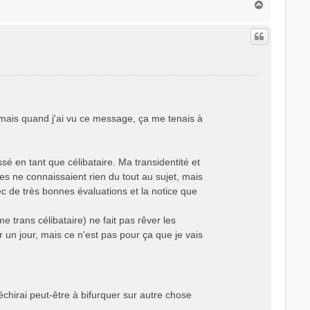
H
a
u
t
, mais quand j'ai vu ce message, ça me tenais à
é en tant que célibataire. Ma transidentité et
es ne connaissaient rien du tout au sujet, mais
 de très bonnes évaluations et la notice que
 trans célibataire) ne fait pas rêver les
 un jour, mais ce n'est pas pour ça que je vais
échirai peut-être à bifurquer sur autre chose