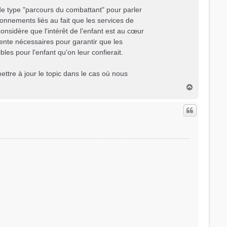
de type "parcours du combattant" pour parler
onnements liés au fait que les services de
onsidère que l'intérêt de l'enfant est au cœur
tente nécessaires pour garantir que les
les pour l'enfant qu'on leur confierait.
ettre à jour le topic dans le cas où nous
H
a
u
t