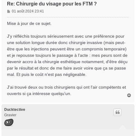
Re: Chirurgie du visage pour les FTM ?
M
01 août 2024 23:41
e
s
Mise à jour de ce sujet.
s
a
J'y réfléchis toujours sérieusement avec une préférence pour
g
une solution longue durée donc chirurgie invasive (mais peut-
e
être que les injections peuvent être un compromis temporaire)
et je repousse toujours le passage à l'acte : mes peurs sont de
devenir accro à la chirurgie esthétique notamment, d'être déçu
par le résultat et donc de me faire avoir voire que ça se passe
mal. Et puis le coût n'est pas négligeable.
J'ai trouvé deux ou trois chirurgiens qui ont l'air compétents et
ouverts si ça intéresse quelqu'un.
H
a
u
t
Ducktective
Gravier