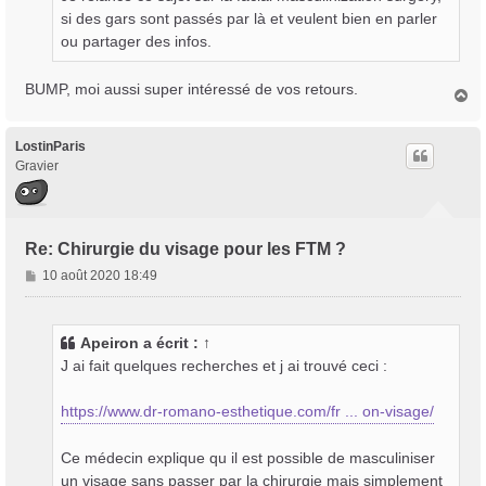
g
si des gars sont passés par là et veulent bien en parler
e
ou partager des infos.
BUMP, moi aussi super intéressé de vos retours.
H
a
u
t
LostinParis
Gravier
Re: Chirurgie du visage pour les FTM ?
M
10 août 2020 18:49
e
s
s
Apeiron
a écrit :
↑
a
J ai fait quelques recherches et j ai trouvé ceci :
g
e
https://www.dr-romano-esthetique.com/fr ... on-visage/
Ce médecin explique qu il est possible de masculiniser
un visage sans passer par la chirurgie mais simplement