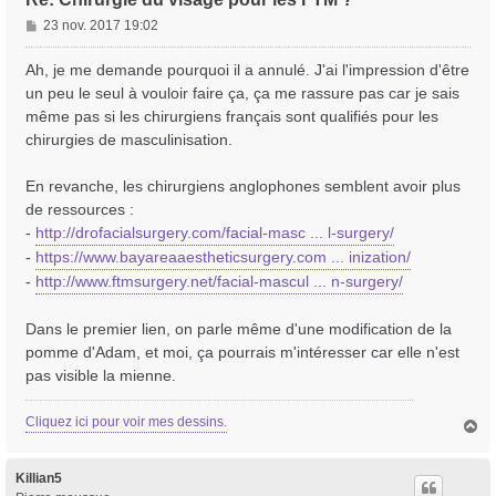
M
23 nov. 2017 19:02
e
s
Ah, je me demande pourquoi il a annulé. J'ai l'impression d'être
s
un peu le seul à vouloir faire ça, ça me rassure pas car je sais
Trans District
a
même pas si les chirurgiens français sont qualifiés pour les
Forum d'information sur les transidentités masculines FtM/FtX/Ft*
g
chirurgies de masculinisation.
e
En revanche, les chirurgiens anglophones semblent avoir plus
de ressources :
-
http://drofacialsurgery.com/facial-masc ... l-surgery/
-
https://www.bayareaaestheticsurgery.com ... inization/
-
http://www.ftmsurgery.net/facial-mascul ... n-surgery/
Dans le premier lien, on parle même d'une modification de la
pomme d'Adam, et moi, ça pourrais m'intéresser car elle n'est
pas visible la mienne.
Cliquez ici pour voir mes dessins.
H
a
u
t
Killian5