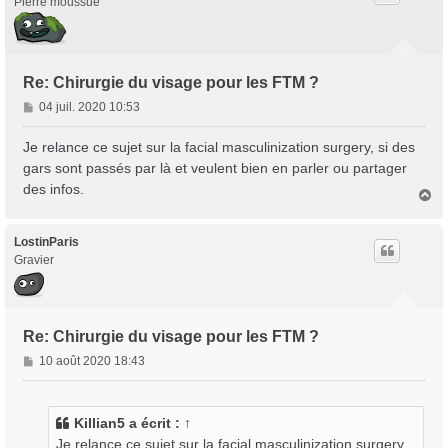
Pierre moussue
Re: Chirurgie du visage pour les FTM ?
M
04 juil. 2020 10:53
e
s
Je relance ce sujet sur la facial masculinization surgery, si des
s
gars sont passés par là et veulent bien en parler ou partager
a
des infos.
H
g
a
e
u
t
LostinParis
Gravier
Re: Chirurgie du visage pour les FTM ?
M
10 août 2020 18:43
e
s
s
Killian5
a écrit :
↑
a
Je relance ce sujet sur la facial masculinization surgery,