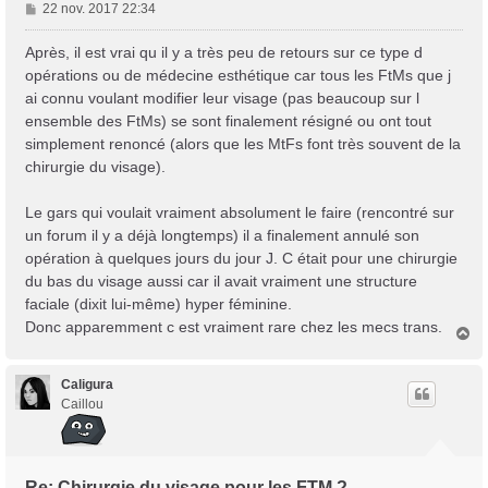
M
22 nov. 2017 22:34
e
s
Après, il est vrai qu il y a très peu de retours sur ce type d
s
opérations ou de médecine esthétique car tous les FtMs que j
a
ai connu voulant modifier leur visage (pas beaucoup sur l
g
ensemble des FtMs) se sont finalement résigné ou ont tout
e
simplement renoncé (alors que les MtFs font très souvent de la
chirurgie du visage).
Le gars qui voulait vraiment absolument le faire (rencontré sur
un forum il y a déjà longtemps) il a finalement annulé son
opération à quelques jours du jour J. C était pour une chirurgie
du bas du visage aussi car il avait vraiment une structure
faciale (dixit lui-même) hyper féminine.
Donc apparemment c est vraiment rare chez les mecs trans.
H
a
u
t
Caligura
Caillou
Re: Chirurgie du visage pour les FTM ?