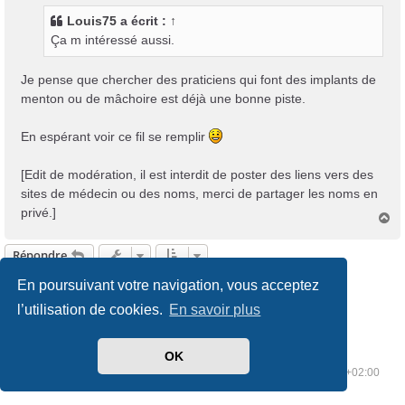
s
Louis75
a écrit :
↑
a
Ça m intéressé aussi.
g
e
Je pense que chercher des praticiens qui font des implants de
menton ou de mâchoire est déjà une bonne piste.
En espérant voir ce fil se remplir
[Edit de modération, il est interdit de poster des liens vers des
sites de médecin ou des noms, merci de partager les noms en
privé.]
H
a
u
Répondre
t
En poursuivant votre navigation, vous acceptez
1
2
Précédente
19 messages
l’utilisation de cookies.
En savoir plus
OK
Index du forum
Supprimer les cookies
Heures au format
UTC+02:00