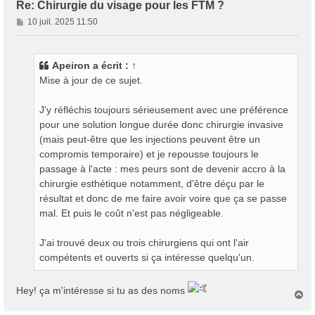
Re: Chirurgie du visage pour les FTM ?
M
10 juil. 2025 11:50
e
s
s
Apeiron
a écrit :
↑
a
Mise à jour de ce sujet.
g
e
J'y réfléchis toujours sérieusement avec une préférence
pour une solution longue durée donc chirurgie invasive
(mais peut-être que les injections peuvent être un
compromis temporaire) et je repousse toujours le
passage à l'acte : mes peurs sont de devenir accro à la
chirurgie esthétique notamment, d'être déçu par le
résultat et donc de me faire avoir voire que ça se passe
mal. Et puis le coût n'est pas négligeable.
J'ai trouvé deux ou trois chirurgiens qui ont l'air
compétents et ouverts si ça intéresse quelqu'un.
Hey! ça m'intéresse si tu as des noms
H
a