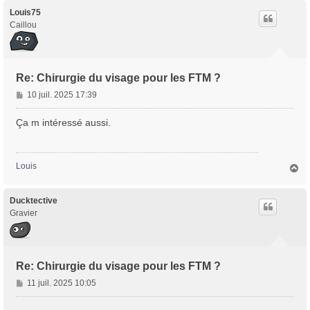
u
t
Louis75
Caillou
Re: Chirurgie du visage pour les FTM ?
M
10 juil. 2025 17:39
e
s
Ça m intéressé aussi.
s
a
g
Louis
H
e
a
u
t
Ducktective
Gravier
Re: Chirurgie du visage pour les FTM ?
M
11 juil. 2025 10:05
e
s