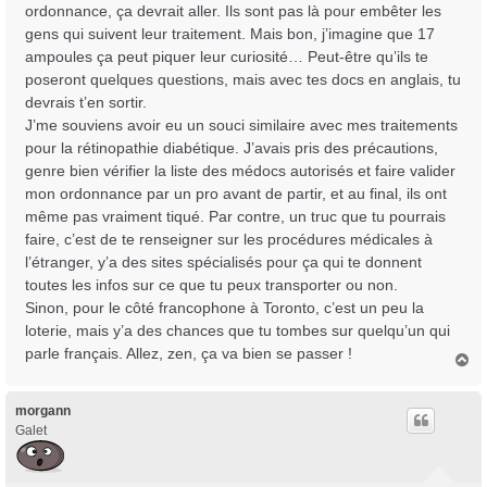
ordonnance, ça devrait aller. Ils sont pas là pour embêter les
g
gens qui suivent leur traitement. Mais bon, j’imagine que 17
e
ampoules ça peut piquer leur curiosité… Peut-être qu’ils te
poseront quelques questions, mais avec tes docs en anglais, tu
devrais t’en sortir.
J’me souviens avoir eu un souci similaire avec mes traitements
pour la rétinopathie diabétique. J’avais pris des précautions,
genre bien vérifier la liste des médocs autorisés et faire valider
mon ordonnance par un pro avant de partir, et au final, ils ont
même pas vraiment tiqué. Par contre, un truc que tu pourrais
faire, c’est de te renseigner sur les procédures médicales à
l’étranger, y’a des sites spécialisés pour ça qui te donnent
toutes les infos sur ce que tu peux transporter ou non.
Sinon, pour le côté francophone à Toronto, c’est un peu la
loterie, mais y’a des chances que tu tombes sur quelqu’un qui
parle français. Allez, zen, ça va bien se passer !
H
a
u
t
morgann
Galet