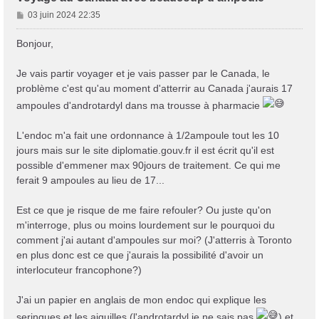
Trans District
M
03 juin 2024 22:35
Forum d'information sur les transidentités masculines FtM/FtX/Ft*
e
s
Bonjour,
s
a
Je vais partir voyager et je vais passer par le Canada, le
g
problème c'est qu'au moment d'atterrir au Canada j'aurais 17
e
ampoules d'androtardyl dans ma trousse à pharmacie
L'endoc m'a fait une ordonnance à 1/2ampoule tout les 10
jours mais sur le site diplomatie.gouv.fr il est écrit qu'il est
possible d'emmener max 90jours de traitement. Ce qui me
ferait 9 ampoules au lieu de 17...
Est ce que je risque de me faire refouler? Ou juste qu'on
m'interroge, plus ou moins lourdement sur le pourquoi du
comment j'ai autant d'ampoules sur moi? (J'atterris à Toronto
en plus donc est ce que j'aurais la possibilité d'avoir un
interlocuteur francophone?)
J'ai un papier en anglais de mon endoc qui explique les
seringues et les aiguilles (l'androtardyl je ne sais pas
) et