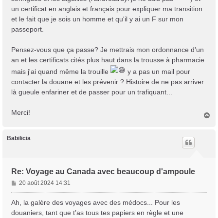
un certificat en anglais et français pour expliquer ma transition
et le fait que je sois un homme et qu'il y ai un F sur mon
passeport.
Pensez-vous que ça passe? Je mettrais mon ordonnance d'un
an et les certificats cités plus haut dans la trousse à pharmacie
mais j'ai quand même la trouille
y a pas un mail pour
contacter la douane et les prévenir ? Histoire de ne pas arriver
là gueule enfariner et de passer pour un trafiquant...
Merci!
H
a
u
t
Babilicia
Re: Voyage au Canada avec beaucoup d'ampoule
M
20 août 2024 14:31
e
s
Ah, la galère des voyages avec des médocs... Pour les
s
douaniers, tant que t’as tous tes papiers en règle et une
a