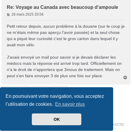
Re: Voyage au Canada avec beaucoup d'ampoule
M
26 mars 2025 20:56
e
s
Petit retour depuis, aucun problème à la douane (sur le coup je
s
ne m'étais même pas aperçu l'avoir passée) et la seul chose
a
qui a piqué leur curiosité c'est le gros carton dans lequel il y
g
avait mon vélo.
e
J'avais envoyé un mail pour savoir si je devais déclarer les
médocs mais la réponse est arrivé trop tard. Officiellement on
n'a le droit de n'apportera que 3mous de traitement. Mais on
peut s'en faire envoyer 3 de plus une fois sur place.
H
a
u
Répondre
t
En poursuivant votre navigation, vous acceptez
3 messages • Page
1
sur
1
l’utilisation de cookies.
En savoir plus
OK
Index du forum
Supprimer les cookies
Heures au format
UTC+02:00