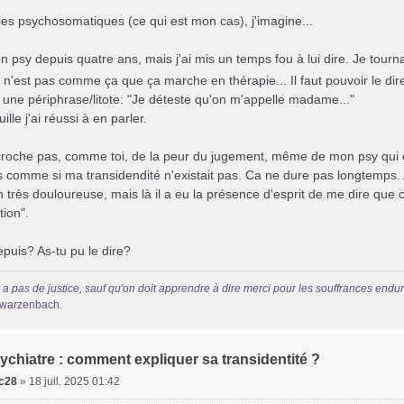
es psychosomatiques (ce qui est mon cas), j'imagine...
 psy depuis quatre ans, mais j'ai mis un temps fou à lui dire. Je tourna
n'est pas comme ça que ça marche en thérapie... Il faut pouvoir le dir
une périphrase/litote: "Je déteste qu'on m'appelle madame..."
uille j'ai réussi à en parler.
roche pas, comme toi, de la peur du jugement, même de mon psy qui es
s comme si ma transidendité n'existait pas. Ca ne dure pas longtemps. A
 très douloureuse, mais là il a eu la présence d'esprit de me dire que
ion".
puis? As-tu pu le dire?
'y a pas de justice, sauf qu'on doit apprendre à dire merci pour les souffrances endu
hwarzenbach.
ychiatre : comment expliquer sa transidentité ?
c28
»
18 juil. 2025 01:42