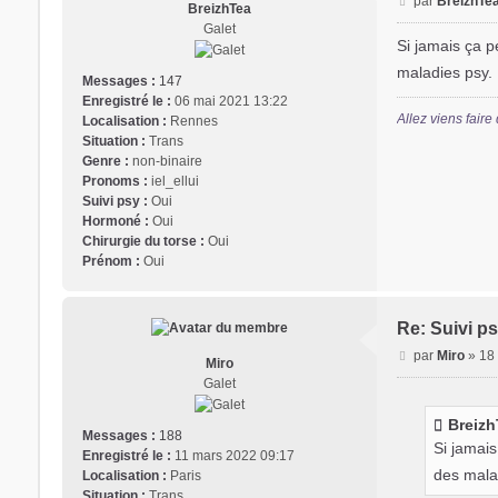
par
BreizhTe
BreizhTea
e
Galet
s
Si jamais ça p
s
maladies psy. 
a
Messages :
147
g
Enregistré le :
06 mai 2021 13:22
Allez viens faire 
e
Localisation :
Rennes
Situation :
Trans
Genre :
non-binaire
Pronoms :
iel_ellui
Suivi psy :
Oui
Hormoné :
Oui
Chirurgie du torse :
Oui
Prénom :
Oui
Re: Suivi ps
M
par
Miro
»
18
Miro
e
Galet
s
s
Breizh
a
Messages :
188
Si jamais
g
Enregistré le :
11 mars 2022 09:17
des malad
e
Localisation :
Paris
Situation :
Trans