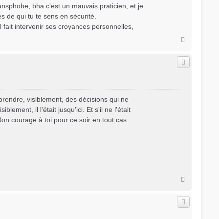
transphobe, bha c'est un mauvais praticien, et je
ès de qui tu te sens en sécurité.
il fait intervenir ses croyances personnelles,
H
a
u
t
 prendre, visiblement, des décisions qui ne
ement, il l'était jusqu'ici. Et s'il ne l'était
on courage à toi pour ce soir en tout cas.
H
a
u
t