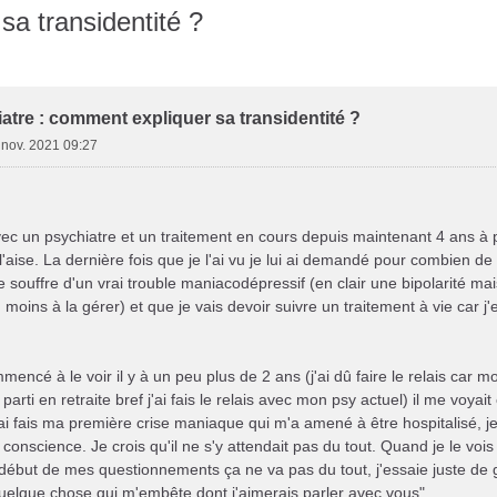
sa transidentité ?
her
herche avancée
atre : comment expliquer sa transidentité ?
 nov. 2021 09:27
avec un psychiatre et un traitement en cours depuis maintenant 4 ans à 
 l'aise. La dernière fois que je l'ai vu je lui ai demandé pour combien de 
e souffre d'un vrai trouble maniacodépressif (en clair une bipolarité m
u moins à la gérer) et que je vais devoir suivre un traitement à vie car j
Ft*
encé à le voir il y à un peu plus de 2 ans (j'ai dû faire le relais car mo
arti en retraite bref j'ai fais le relais avec mon psy actuel) il me voy
'ai fais ma première crise maniaque qui m'a amené à être hospitalisé, 
 conscience. Je crois qu'il ne s'y attendait pas du tout. Quand je le vois j
début de mes questionnements ça ne va pas du tout, j'essaie juste de g
à quelque chose qui m'embête dont j'aimerais parler avec vous".