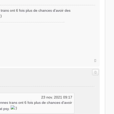
 trans ont 6 fois plus de chances d'avoir des
H
a
u
t
23 nov. 2021 09:17
onnes trans ont 6 fois plus de chances d'avoir
at psy.