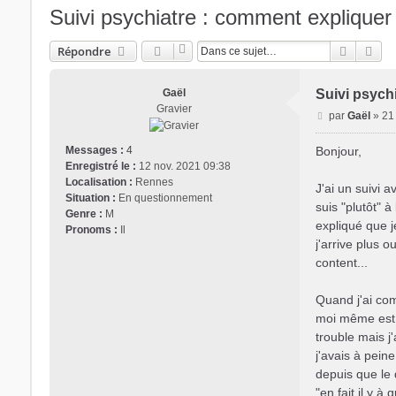
Suivi psychiatre : comment expliquer 
Recherc
Rec
Répondre
Gaël
Suivi psychi
Gravier
M
par
Gaël
»
21
e
s
Bonjour,
Messages :
4
s
Enregistré le :
12 nov. 2021 09:38
a
Localisation :
Rennes
J'ai un suivi 
g
Situation :
En questionnement
suis "plutôt" à
e
Genre :
M
Trans District
expliqué que j
Pronoms :
Il
j'arrive plus o
Forum d'information sur les transidentités masculines FtM/FtX/
content...
Quand j'ai comm
moi même est p
trouble mais j
j'avais à peine
depuis que le 
"en fait il y 