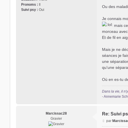
Pronoms :
Il
Ou des maladi
Suivi psy :
Oui
Je connais mon
mais ce 
morceau avec 
Et de fil en aig
Mais je ne déc
séances je fai
une séparation
qu'une séparat
Où en es-tu de
Dans la vie, il n
- Annemarie Sc
Marcissac28
Re: Suivi ps
Gravier
M
par
Marcissa
e