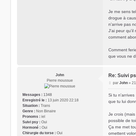
Je me sens tel
drogue à caus
n'arrive pas n
J'ai peur qu'i
comment aborder
Comment ferie
que vous ne dir
John
Re: Suivi ps
Pierre moussue
M
par
John
»
21
e
s
Si tu n'arrives
Messages :
1348
s
Enregistré le :
13 juin 2020 22:18
que tu lui do
a
Situation :
Trans
g
Genre :
Non Binaire
Je crois (mais 
e
Pronoms :
iel
possible de toi
Suivi psy :
Oui
Ça me met touj
Hormoné :
Oui
omettent volont
Chirurgie du torse :
Oui