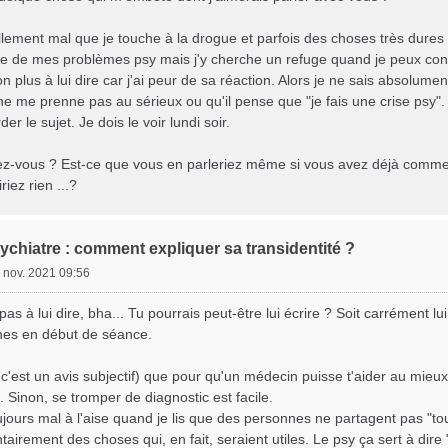
lement mal que je touche à la drogue et parfois des choses très dures et
e de mes problèmes psy mais j'y cherche un refuge quand je peux con
on plus à lui dire car j'ai peur de sa réaction. Alors je ne sais absol
l ne me prenne pas au sérieux ou qu'il pense que "je fais une crise psy"
 le sujet. Je dois le voir lundi soir.
z-vous ? Est-ce que vous en parleriez même si vous avez déjà comme
iez rien ...?
ychiatre : comment expliquer sa transidentité ?
 nov. 2021 09:56
 pas à lui dire, bha... Tu pourrais peut-être lui écrire ? Soit carrément lui
nnes en début de séance.
c'est un avis subjectif) que pour qu'un médecin puisse t'aider au mieux, il
. Sinon, se tromper de diagnostic est facile.
ours mal à l'aise quand je lis que des personnes ne partagent pas "tout
airement des choses qui, en fait, seraient utiles. Le psy ça sert à dire "j