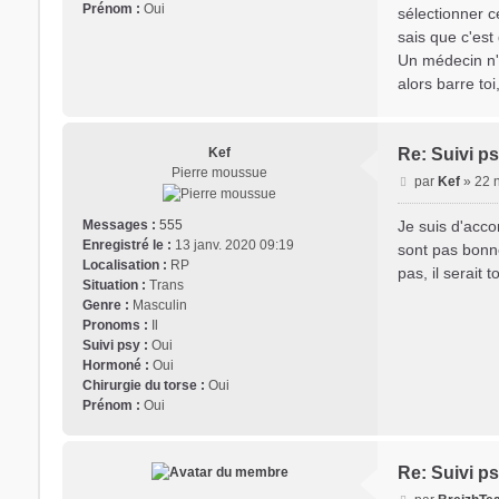
Prénom :
Oui
sélectionner ce
sais que c'est 
Un médecin n'a 
alors barre toi
Kef
Re: Suivi ps
Pierre moussue
M
par
Kef
»
22 
e
s
Je suis d'acco
Messages :
555
s
Enregistré le :
13 janv. 2020 09:19
sont pas bonnes
a
Localisation :
RP
pas, il serait
g
Situation :
Trans
e
Genre :
Masculin
Pronoms :
Il
Suivi psy :
Oui
Hormoné :
Oui
Chirurgie du torse :
Oui
Prénom :
Oui
Re: Suivi ps
M