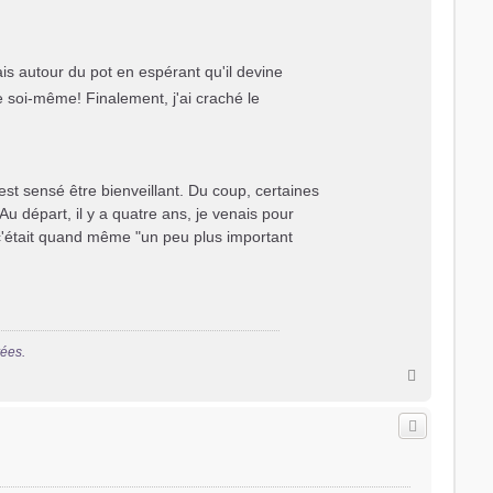
is autour du pot en espérant qu'il devine
e soi-même! Finalement, j'ai craché le
t sensé être bienveillant. Du coup, certaines
u départ, il y a quatre ans, je venais pour
 c'était quand même "un peu plus important
rées.
H
a
u
t