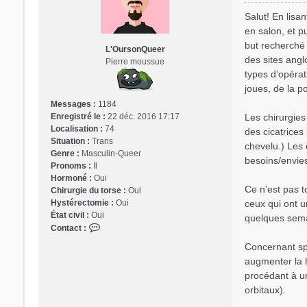
e
s
Salut! En lisan
s
en salon, et p
a
but recherché 
L'OursonQueer
g
des sites angl
Pierre moussue
e
types d’opérat
joues, de la 
Messages :
1184
Les chirurgies
Enregistré le :
22 déc. 2016 17:17
Localisation :
74
des cicatrices
Situation :
Trans
chevelu.) Les 
Genre :
Masculin-Queer
besoins/envies
Pronoms :
Il
Hormoné :
Oui
Ce n’est pas t
Chirurgie du torse :
Oui
ceux qui ont u
Hystérectomie :
Oui
État civil :
Oui
quelques semai
C
Contact :
o
Concernant spéc
n
augmenter la h
t
procédant à un
a
c
orbitaux).
t