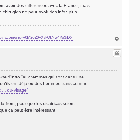
ment avoir des différences avec la France, mais
chirugien.ne pour avoir des infos plus
spotify.com/show/6M2oZ6vXvkOkNw4Ks3iDXI
H
a
u
t
 texte d'intro "aux femmes qui sont dans une
o qu'ils ont déjà eu des hommes trans comme
... du-visage/
u front, pour que les cicatrices soient
que ça peut être intéressant.