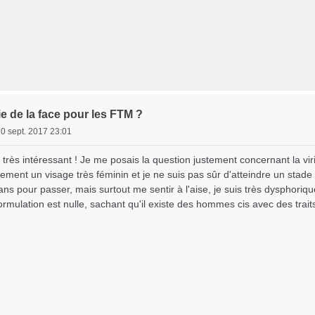
e de la face pour les FTM ?
20 sept. 2017 23:01
 très intéressant ! Je me posais la question justement concernant la viri
lement un visage très féminin et je ne suis pas sûr d'atteindre un sta
3 ans pour passer, mais surtout me sentir à l'aise, je suis très dysphor
formulation est nulle, sachant qu'il existe des hommes cis avec des trait