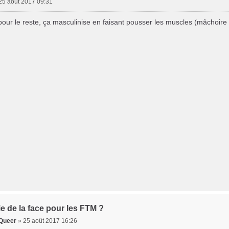
25 août 2017 09:31
ur le reste, ça masculinise en faisant pousser les muscles (mâchoire 
e de la face pour les FTM ?
Queer
»
25 août 2017 16:26