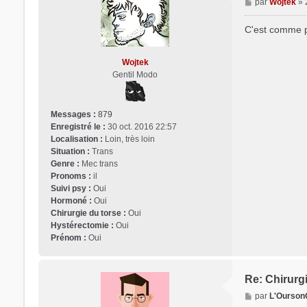
M
par
Wojtek
»
e
s
C'est comme po
s
a
Wojtek
g
Gentil Modo
e
Messages :
879
Enregistré le :
30 oct. 2016 22:57
Localisation :
Loin, très loin
Situation :
Trans
Genre :
Mec trans
Pronoms :
il
Suivi psy :
Oui
Hormoné :
Oui
Chirurgie du torse :
Oui
Hystérectomie :
Oui
Prénom :
Oui
Re: Chirurgi
M
par
L'Ourson