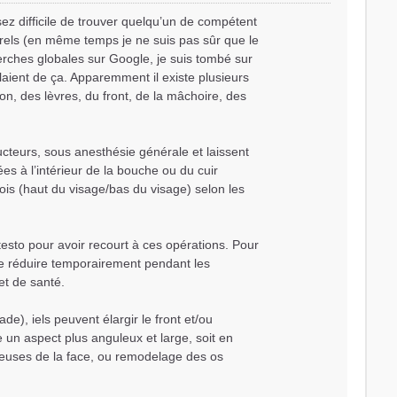
ssez difficile de trouver quelqu’un de compétent
rels (en même temps je ne suis pas sûr que le
herches globales sur Google, je suis tombé sur
laient de ça. Apparemment il existe plusieurs
n, des lèvres, du front, de la mâchoire, des
ucteurs, sous anesthésie générale et laissent
es à l’intérieur de la bouche ou du cuir
ois (haut du visage/bas du visage) selon les
 testo pour avoir recourt à ces opérations. Pour
le réduire temporairement pendant les
et de santé.
de), iels peuvent élargir le front et/ou
 un aspect plus anguleux et large, soit en
sseuses de la face, ou remodelage des os