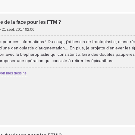
e de la face pour les FTM ?
»
21 sept. 2017 02:06
i pour ces informations ! Du coup, j'ai besoin de frontoplastie, d'une r
 d'une génioplastie d’augmentation... En plus, je projette d'enlever les 
voir avec la blépharoplastie qui consistent à faire des doubles paupière
 proposer une opération qui consiste à retirer les épicanthus.
voir mes dessins.