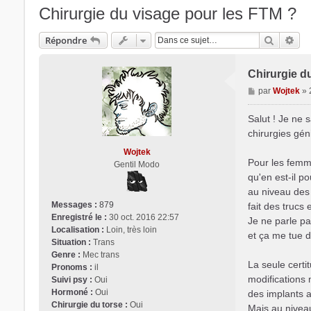
Chirurgie du visage pour les FTM ?
Recherc
Rec
Répondre
Chirurgie d
M
par
Wojtek
»
e
s
Salut ! Je ne 
s
chirurgies géni
a
Wojtek
g
Pour les femme
Gentil Modo
e
qu'en est-il p
au niveau des a
Messages :
879
fait des trucs
Enregistré le :
30 oct. 2016 22:57
Je ne parle pa
Localisation :
Loin, très loin
et ça me tue d
Situation :
Trans
Genre :
Mec trans
La seule cert
Pronoms :
il
modifications 
Suivi psy :
Oui
Hormoné :
Oui
des implants a
Chirurgie du torse :
Oui
Mais au nivea