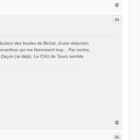
H
a
u
t
éduction des boules de Bichat, d'une réduction
épicanthus qui me féminisent trop... Par contre,
s (façon j'ai déjà). Le CHU de Tours semble
H
a
u
t