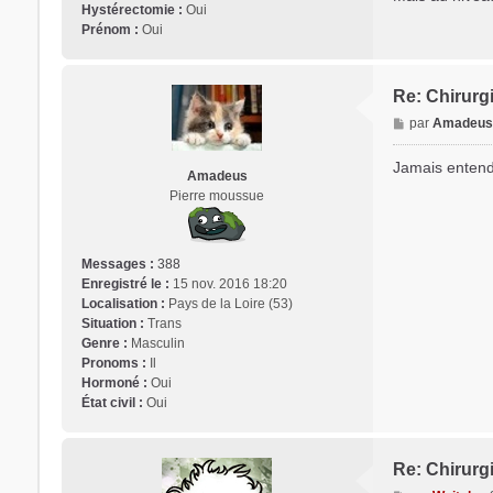
Hystérectomie :
Oui
Prénom :
Oui
Trans District
Re: Chirurgi
M
par
Amadeu
e
Forum d'information sur les transidentités masculines FtM/FtX/
s
Jamais entendu
Amadeus
s
Pierre moussue
a
g
e
Messages :
388
Enregistré le :
15 nov. 2016 18:20
Localisation :
Pays de la Loire (53)
Situation :
Trans
Genre :
Masculin
Pronoms :
Il
Hormoné :
Oui
État civil :
Oui
Re: Chirurgi