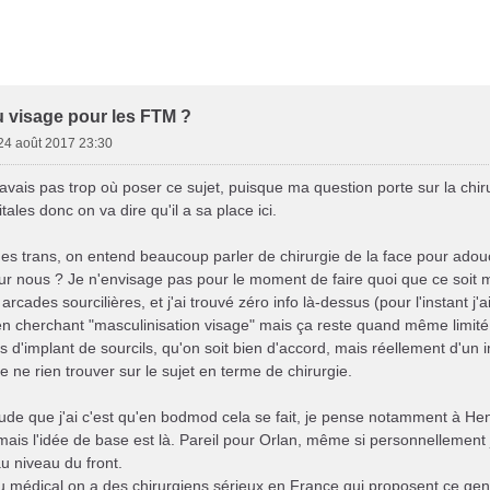
her
herche avancée
u visage pour les FTM ?
24 août 2017 23:30
savais pas trop où poser ce sujet, puisque ma question porte sur la chiru
tales donc on va dire qu'il a sa place ici.
s trans, on entend beaucoup parler de chirurgie de la face pour adoucir
our nous ? Je n'envisage pas pour le moment de faire quoi que ce soit mai
rcades sourcilières, et j'ai trouvé zéro info là-dessus (pour l'instant j'
 en cherchant "masculinisation visage" mais ça reste quand même limité.
s d'implant de sourcils, qu'on soit bien d'accord, mais réellement d'un
e ne rien trouver sur le sujet en terme de chirurgie.
itude que j'ai c'est qu'en bodmod cela se fait, je pense notamment à 
mais l'idée de base est là. Pareil pour Orlan, même si personnellement je
u niveau du front.
u médical on a des chirurgiens sérieux en France qui proposent ce ge