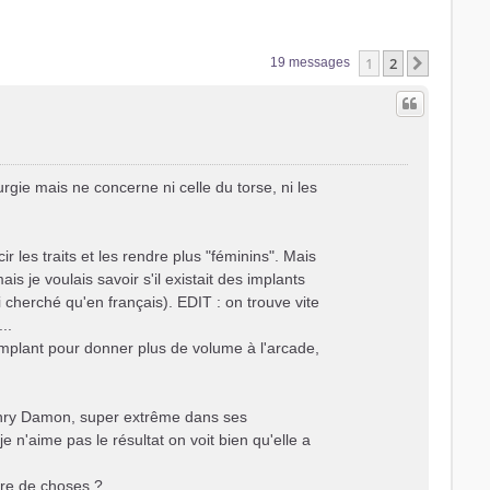
1
2
Suivant
19 messages
rgie mais ne concerne ni celle du torse, ni les
 les traits et les rendre plus "féminins". Mais
s je voulais savoir s'il existait des implants
ai cherché qu'en français). EDIT : on trouve vite
..
 implant pour donner plus de volume à l'arcade,
Henry Damon, super extrême dans ses
 n'aime pas le résultat on voit bien qu'elle a
nre de choses ?