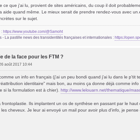
e ce que j'ai lu, provient de sites américains, du coup il doit probable
ça aide quand même. Le mieux serait de prendre rendez-vous avec un.e 
ncrètes sur le sujet.
 :
https://www.youtube.com/@Samoht
- La pastille news des transidentités françaises et internationales :
https://open.
e de la face pour les FTM ?
26 août 2017 10:44
 comme un info en français (j'ai un peu bondi quand j'ai lu dans le p'tit
éattribution identitaire" mais bon, au moins ça donne déjà comme inf
 si la formulation est à chier).
http://www.lelouarn.net/thematique/masc 
a frontoplastie. Ils implantent un os de synthèse en passant par le haut d
les cheveux. Je leur ai envoyé un mail pour avoir plus d'info, je pense 