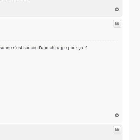
H
a
u
t
rsonne s'est soucié d'une chirurgie pour ça ?
H
a
u
t