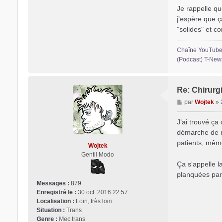
e
Je rappelle qu
r
j'espère que 
L
"solides" et co
'
O
u
Chaîne YouTube
r
(Podcast) T-News 
s
o
n
Re: Chirurgi
Q
M
par
Wojtek
»
u
e
e
s
e
J'ai trouvé ça
s
r
démarche de r
a
patients, même
Wojtek
g
Gentil Modo
e
Ça s'appelle l
planquées par 
Messages :
879
Enregistré le :
30 oct. 2016 22:57
Localisation :
Loin, très loin
Situation :
Trans
Genre :
Mec trans