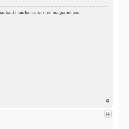
surtout) mais les os, eux, ne bougeront pas.
H
a
u
t