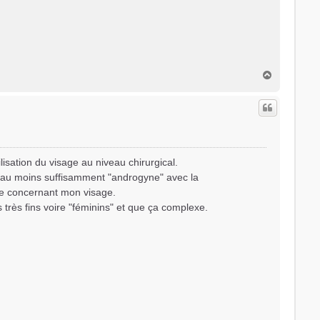
H
a
u
t
lisation du visage au niveau chirurgical.
de au moins suffisamment "androgyne" avec la
ique concernant mon visage.
s très fins voire "féminins" et que ça complexe.