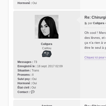
Hormoné :
Oui
Re: Chirurgi
M
par
Caligura
e
s
Oh cool ! Merc
s
des lèvres, et
a
ça n'a rien à 
Caligura
g
être le seul à
Caillou
e
Cliquez ici pour 
Messages :
73
Enregistré le :
18 sept. 2017 02:09
Situation :
Trans
Pronoms :
Il
Suivi psy :
Oui
Hormoné :
Oui
État civil :
Oui
C
Contact :
o
n
t
Apeiron