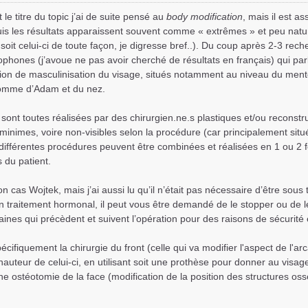
t le titre du topic j’ai de suite pensé au
body modification
, mais il est a
uis les résultats apparaissent souvent comme « extrêmes » et peu natu
soit celui-ci de toute façon, je digresse bref..). Du coup après 2-3 rec
ophones (j’avoue ne pas avoir cherché de résultats en français) qui par
ion de masculinisation du visage, situés notamment au niveau du mento
pomme d’Adam et du nez.
 sont toutes réalisées par des chirurgien.ne.s plastiques et/ou reconstr
 minimes, voire non-visibles selon la procédure (car principalement situé
différentes procédures peuvent être combinées et réalisées en 1 ou 2 f
 du patient.
on cas Wojtek, mais j’ai aussi lu qu’il n’était pas nécessaire d’être sous
n traitement hormonal, il peut vous être demandé de le stopper ou de 
nes qui précèdent et suivent l’opération pour des raisons de sécurité 
ifiquement la chirurgie du front (celle qui va modifier l'aspect de l'arca
auteur de celui-ci, en utilisant soit une prothèse pour donner au visage
e ostéotomie de la face (modification de la position des structures o