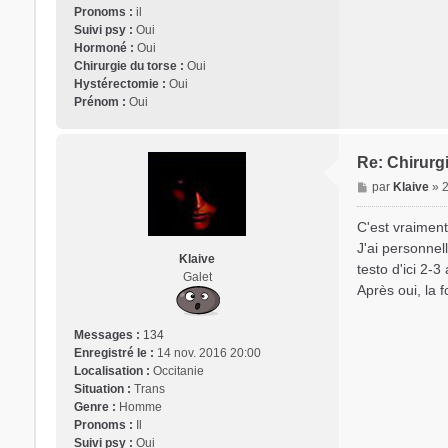
Pronoms :
il
Suivi psy :
Oui
Hormoné :
Oui
Chirurgie du torse :
Oui
Hystérectomie :
Oui
Prénom :
Oui
Re: Chirurgi
M
par
Klaive
»
e
s
C'est vraiment
s
J'ai personnel
a
Klaive
testo d'ici 2-
g
Galet
Après oui, la 
e
Messages :
134
Enregistré le :
14 nov. 2016 20:00
Localisation :
Occitanie
Situation :
Trans
Genre :
Homme
Pronoms :
Il
Suivi psy :
Oui