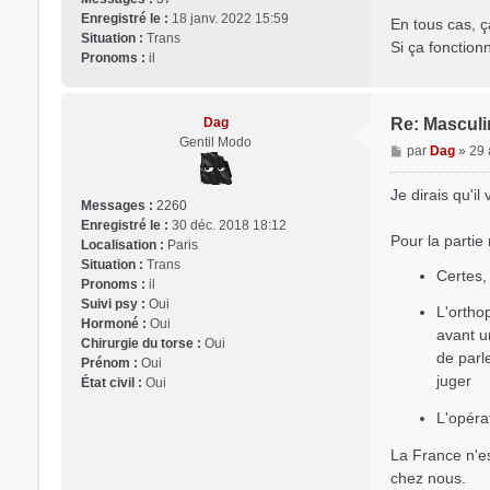
Enregistré le :
18 janv. 2022 15:59
En tous cas, 
Situation :
Trans
Si ça fonction
Pronoms :
il
Dag
Re: Masculin
Gentil Modo
M
par
Dag
»
29 
e
s
Je dirais qu'il
Messages :
2260
s
Enregistré le :
30 déc. 2018 18:12
a
Pour la partie
Localisation :
Paris
g
Situation :
Trans
e
Certes,
Pronoms :
il
Suivi psy :
Oui
L'ortho
Hormoné :
Oui
avant un
Chirurgie du torse :
Oui
de parl
Prénom :
Oui
juger
État civil :
Oui
L'opéra
La France n'e
chez nous.