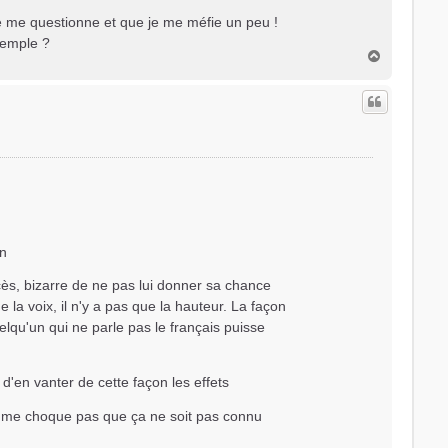
 me questionne et que je me méfie un peu !
xemple ?
H
a
u
t
an
ccès, bizarre de ne pas lui donner sa chance
 la voix, il n'y a pas que la hauteur. La façon
qu'un qui ne parle pas le français puisse
'en vanter de cette façon les effets
e me choque pas que ça ne soit pas connu