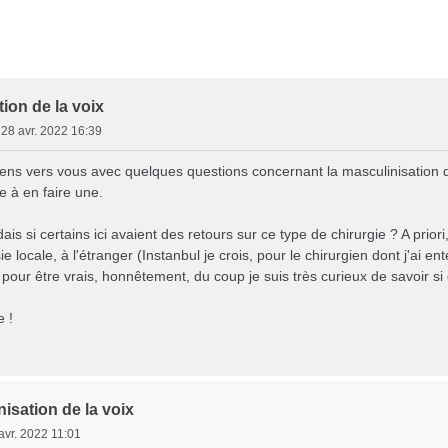
her
herche avancée
Ft*
ion de la voix
»
28 avr. 2022 16:39
iens vers vous avec quelques questions concernant la masculinisation 
e à en faire une.
s si certains ici avaient des retours sur ce type de chirurgie ? A priori
 locale, à l'étranger (Instanbul je crois, pour le chirurgien dont j'ai e
pour être vrais, honnêtement, du coup je suis très curieux de savoir si
 !
isation de la voix
avr. 2022 11:01