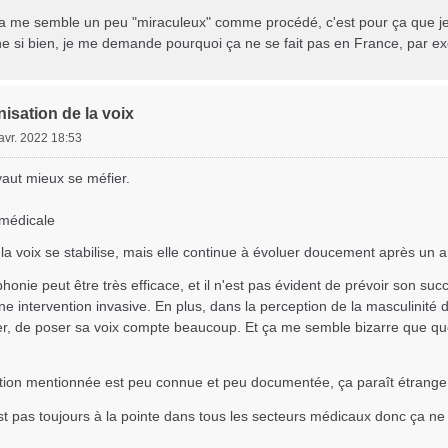
ça me semble un peu "miraculeux" comme procédé, c'est pour ça que je
ne si bien, je me demande pourquoi ça ne se fait pas en France, par e
isation de la voix
avr. 2022 18:53
 vaut mieux se méfier.
 médicale
 la voix se stabilise, mais elle continue à évoluer doucement après un 
phonie peut être très efficace, et il n'est pas évident de prévoir son su
e intervention invasive. En plus, dans la perception de la masculinité de
er, de poser sa voix compte beaucoup. Et ça me semble bizarre que quel
tion mentionnée est peu connue et peu documentée, ça paraît étrange d
st pas toujours à la pointe dans tous les secteurs médicaux donc ça n