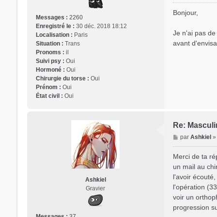
e
s
Bonjour,
Messages :
2260
s
Enregistré le :
30 déc. 2018 18:12
a
Je n'ai pas de
Localisation :
Paris
g
avant d'envisa
Situation :
Trans
e
Pronoms :
il
Suivi psy :
Oui
Hormoné :
Oui
Chirurgie du torse :
Oui
Prénom :
Oui
État civil :
Oui
Re: Masculin
M
par
Ashkiel
e
s
Merci de ta r
s
un mail au chi
a
l'avoir écouté,
Ashkiel
g
l'opération (3
Gravier
e
voir un orthop
progression su
Messages :
37