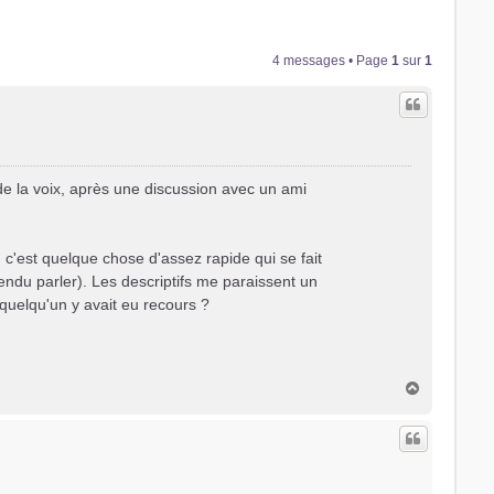
4 messages • Page
1
sur
1
de la voix, après une discussion avec un ami
, c'est quelque chose d'assez rapide qui se fait
ntendu parler). Les descriptifs me paraissent un
 quelqu'un y avait eu recours ?
H
a
u
t