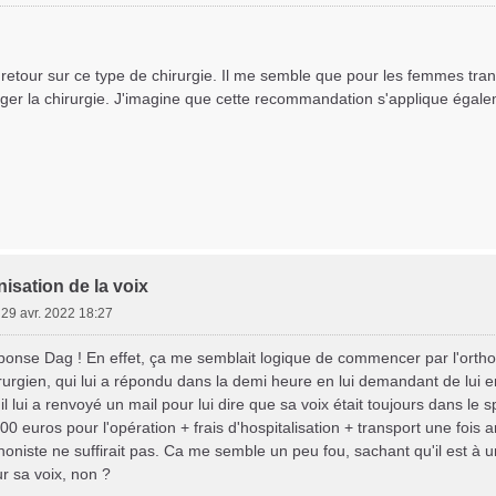
 retour sur ce type de chirurgie. Il me semble que pour les femmes tran
ger la chirurgie. J'imagine que cette recommandation s'applique égal
isation de la voix
»
29 avr. 2022 18:27
éponse Dag ! En effet, ça me semblait logique de commencer par l'orth
rurgien, qui lui a répondu dans la demi heure en lui demandant de lui 
 il lui a renvoyé un mail pour lui dire que sa voix était toujours dans le sp
300 euros pour l'opération + frais d'hospitalisation + transport une fois
honiste ne suffirait pas. Ca me semble un peu fou, sachant qu'il est à un
r sa voix, non ?