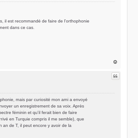
s, il est recommandé de faire de l'orthophonie
ement dans ce cas.
H
a
u
t
ophonie, mais par curiosité mon ami a envoyé
envoyer un enregistrement de sa voix. Après
ectre féminin et qu'il ferait bien de faire
 arrivé en Turquie compris il me semble), que
 an de T, il peut encore y avoir de la