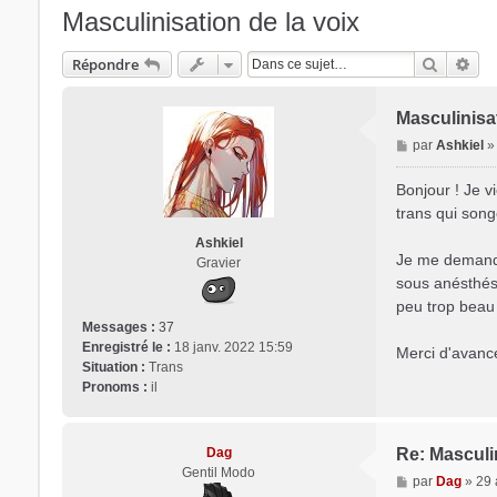
Masculinisation de la voix
Recherc
Rec
Trans District
Répondre
Forum d'information sur les transidentités masculines FtM/FtX/
Masculinisat
M
par
Ashkiel
e
s
Bonjour ! Je v
s
trans qui song
a
Ashkiel
g
Je me demandai
Gravier
e
sous anésthésie
peu trop beau 
Messages :
37
Enregistré le :
18 janv. 2022 15:59
Merci d'avance
Situation :
Trans
Pronoms :
il
Dag
Re: Masculin
Gentil Modo
M
par
Dag
»
29 