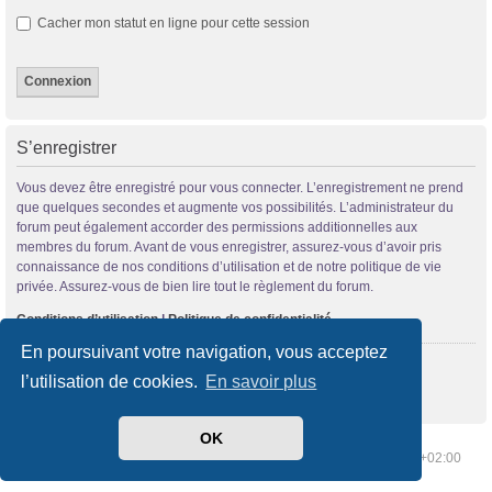
Cacher mon statut en ligne pour cette session
S’enregistrer
Vous devez être enregistré pour vous connecter. L’enregistrement ne prend
que quelques secondes et augmente vos possibilités. L’administrateur du
forum peut également accorder des permissions additionnelles aux
membres du forum. Avant de vous enregistrer, assurez-vous d’avoir pris
connaissance de nos conditions d’utilisation et de notre politique de vie
privée. Assurez-vous de bien lire tout le règlement du forum.
Conditions d’utilisation
|
Politique de confidentialité
En poursuivant votre navigation, vous acceptez
S’enregistrer
l’utilisation de cookies.
En savoir plus
OK
Index du forum
Supprimer les cookies
Heures au format
UTC+02:00