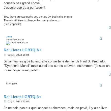
connais pas grand chose…
J'espère que ça a pu t'aider !
Yes, there are two paths you can go by, but in the long run
There's still time to change the road you're on...
(Led Zeppelin)
John
Pierre moussue
Re: Livres LGBTQIA+
M
03 juil. 2023 18:04
e
s
Si t'aimes les gros livres, je te conseille le dernier de Paul B. Preciado,
s
"Dysphoria Mundi" mais aussi ses autres oeuvres, notamment "je suis un
a
g
monstre qui vous parle".
e
Anonyme
Re: Livres LGBTQIA+
M
03 juil. 2023 20:02
e
s
Je ne sais pas sur quel aspect tu cherches, mais en pavé, il y a ce livre
s