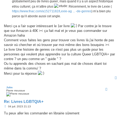
globalement peu de livres
queer
, mais quand il y a un aspect historique
et/ou culturel, ça m’attire plus
Récemment, le livre de Lexie (
https://www.fnac.com/a15271182/Lexie-ag ... -de-genres
) m’a bien plu
parce qu’il aborde aussi cet angle.
Merci ça a l'air super intéressant le 1er livre
Par contre je le trouve
que sur Amazon à 40€ >< ça fait mal et je veux pas commander sur
Amazon haha
Comment vous faites les gens pour trouver ces livres là j'ai honte de pas
savoir où chercher et où trouver par moi même des bons bouquins ><
Le livre Une histoire de genres ce n'est pas plus un guide pour les
personnes qui veulent plus apprendre sur la culture Queer LGBTQIA+ par
contre ? un peu comme un " guide " ?
Ou tu apprends des choses en sachant pas mal de choses étant toi
même dans la commu' ?
Merci pour ta réponse
John
Pierre moussue
Re: Livres LGBTQIA+
M
04 juil. 2023 21:13
e
s
Tu peux aller les commander en librairie sûrement
s