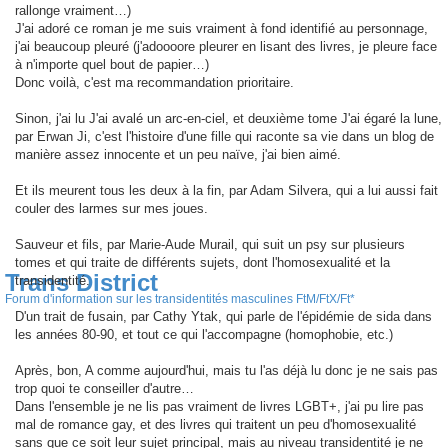
e
rallonge vraiment…)
J'ai adoré ce roman je me suis vraiment à fond identifié au personnage,
j'ai beaucoup pleuré (j'adoooore pleurer en lisant des livres, je pleure face
à n'importe quel bout de papier…)
Donc voilà, c'est ma recommandation prioritaire.
Sinon, j'ai lu J'ai avalé un arc-en-ciel, et deuxième tome J'ai égaré la lune,
par Erwan Ji, c'est l'histoire d'une fille qui raconte sa vie dans un blog de
manière assez innocente et un peu naïve, j'ai bien aimé.
Et ils meurent tous les deux à la fin, par Adam Silvera, qui a lui aussi fait
couler des larmes sur mes joues.
Sauveur et fils, par Marie-Aude Murail, qui suit un psy sur plusieurs
tomes et qui traite de différents sujets, dont l'homosexualité et la
Trans District
transidentité.
Forum d'information sur les transidentités masculines FtM/FtX/Ft*
D'un trait de fusain, par Cathy Ytak, qui parle de l'épidémie de sida dans
les années 80-90, et tout ce qui l'accompagne (homophobie, etc.)
Après, bon, A comme aujourd'hui, mais tu l'as déjà lu donc je ne sais pas
trop quoi te conseiller d'autre…
Dans l'ensemble je ne lis pas vraiment de livres LGBT+, j'ai pu lire pas
mal de romance gay, et des livres qui traitent un peu d'homosexualité
sans que ce soit leur sujet principal, mais au niveau transidentité je ne