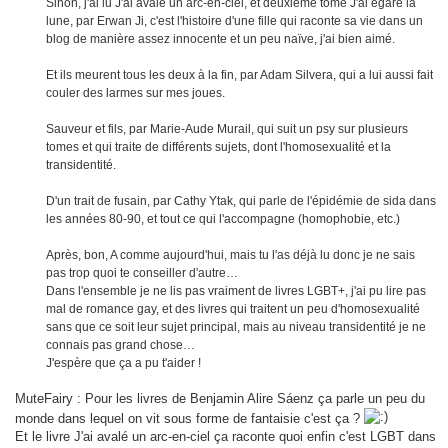
Sinon, j'ai lu J'ai avalé un arc-en-ciel, et deuxième tome J'ai égaré la
lune, par Erwan Ji, c'est l'histoire d'une fille qui raconte sa vie dans un
blog de manière assez innocente et un peu naïve, j'ai bien aimé.
Et ils meurent tous les deux à la fin, par Adam Silvera, qui a lui aussi fait
couler des larmes sur mes joues.
Sauveur et fils, par Marie-Aude Murail, qui suit un psy sur plusieurs
tomes et qui traite de différents sujets, dont l'homosexualité et la
transidentité.
D'un trait de fusain, par Cathy Ytak, qui parle de l'épidémie de sida dans
les années 80-90, et tout ce qui l'accompagne (homophobie, etc.)
Après, bon, A comme aujourd'hui, mais tu l'as déjà lu donc je ne sais
pas trop quoi te conseiller d'autre…
Dans l'ensemble je ne lis pas vraiment de livres LGBT+, j'ai pu lire pas
mal de romance gay, et des livres qui traitent un peu d'homosexualité
sans que ce soit leur sujet principal, mais au niveau transidentité je ne
connais pas grand chose…
J'espère que ça a pu t'aider !
MuteFairy : Pour les livres de Benjamin Alire Sáenz ça parle un peu du
monde dans lequel on vit sous forme de fantaisie c'est ça ?
Et le livre J'ai avalé un arc-en-ciel ça raconte quoi enfin c'est LGBT dans