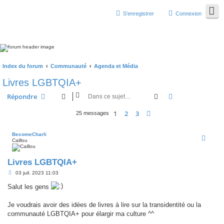
S’enregistrer
Connexion
Index du forum
Communauté
Agenda et Média
Livres LGBTQIA+
Rechercher
Recherche avan
Répondre
1
2
3
Suivante
25 messages
BecomeCharli
Caillou
Livres LGBTQIA+
M
03 juil. 2023 11:03
e
s
Salut les gens
s
a
g
Je voudrais avoir des idées de livres à lire sur la transidentité ou la
e
communauté LGBTQIA+ pour élargir ma culture ^^