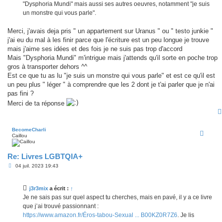
"Dysphoria Mundi" mais aussi ses autres oeuvres, notamment "je suis
un monstre qui vous parle".
Merci, j'avais deja pris " un appartement sur Uranus " ou " testo junkie "
j'ai eu du mal à les finir parce que l'écriture est un peu longue je trouve
mais j'aime ses idées et des fois je ne suis pas trop d'accord
Mais "Dysphoria Mundi" m'intrigue mais j'attends qu'il sorte en poche trop
gros à transporter dehors ^^
Est ce que tu as lu "je suis un monstre qui vous parle" et est ce qu'il est
un peu plus " léger " à comprendre que les 2 dont je t'ai parler que je n'ai
pas fini ?
Merci de ta réponse
BecomeCharli
Caillou
Re: Livres LGBTQIA+
M
04 juil. 2023 19:43
e
s
s
j3r3mix
a écrit :
↑
a
g
Je ne sais pas sur quel aspect tu cherches, mais en pavé, il y a ce livre
e
que j’ai trouvé passionnant :
https://www.amazon.fr/Éros-tabou-Sexual ... B00KZ0R7Z6
. Je lis