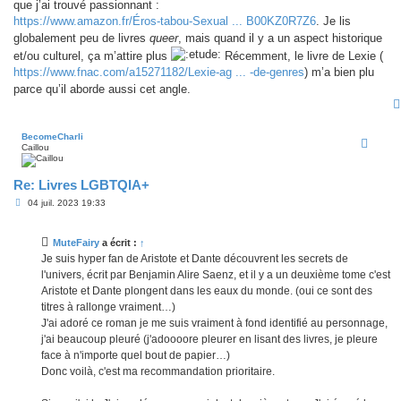
que j’ai trouvé passionnant :
a
g
https://www.amazon.fr/Éros-tabou-Sexual ... B00KZ0R7Z6
. Je lis
e
globalement peu de livres
queer
, mais quand il y a un aspect historique
et/ou culturel, ça m’attire plus
Récemment, le livre de Lexie (
https://www.fnac.com/a15271182/Lexie-ag ... -de-genres
) m’a bien plu
parce qu’il aborde aussi cet angle.
BecomeCharli
Caillou
Re: Livres LGBTQIA+
M
04 juil. 2023 19:33
e
s
s
MuteFairy
a écrit :
↑
a
g
Je suis hyper fan de Aristote et Dante découvrent les secrets de
e
l'univers, écrit par Benjamin Alire Saenz, et il y a un deuxième tome c'est
Aristote et Dante plongent dans les eaux du monde. (oui ce sont des
titres à rallonge vraiment…)
J'ai adoré ce roman je me suis vraiment à fond identifié au personnage,
j'ai beaucoup pleuré (j'adoooore pleurer en lisant des livres, je pleure
face à n'importe quel bout de papier…)
Donc voilà, c'est ma recommandation prioritaire.