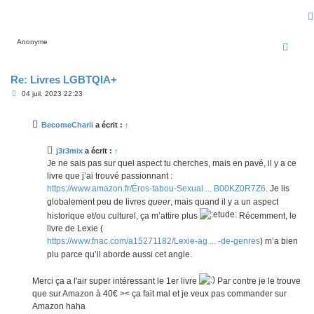
a
g
e
Anonyme
Re: Livres LGBTQIA+
M
04 juil. 2023 22:23
e
s
s
BecomeCharli
a écrit :
↑
a
g
e
j3r3mix
a écrit :
↑
Je ne sais pas sur quel aspect tu cherches, mais en pavé, il y a ce
livre que j’ai trouvé passionnant :
https://www.amazon.fr/Éros-tabou-Sexual ... B00KZ0R7Z6
. Je lis
globalement peu de livres
queer
, mais quand il y a un aspect
historique et/ou culturel, ça m’attire plus
Récemment, le
livre de Lexie (
https://www.fnac.com/a15271182/Lexie-ag ... -de-genres
) m’a bien
plu parce qu’il aborde aussi cet angle.
Merci ça a l'air super intéressant le 1er livre
Par contre je le trouve
que sur Amazon à 40€ >< ça fait mal et je veux pas commander sur
Amazon haha