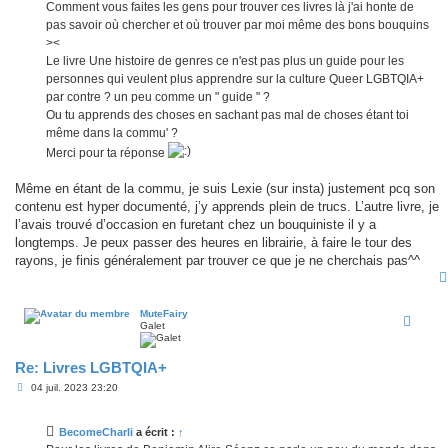
Comment vous faites les gens pour trouver ces livres là j'ai honte de
pas savoir où chercher et où trouver par moi même des bons bouquins
><
Le livre Une histoire de genres ce n'est pas plus un guide pour les
personnes qui veulent plus apprendre sur la culture Queer LGBTQIA+
par contre ? un peu comme un " guide " ?
Ou tu apprends des choses en sachant pas mal de choses étant toi
même dans la commu' ?
Merci pour ta réponse
Même en étant de la commu, je suis Lexie (sur insta) justement pcq son
contenu est hyper documenté, j’y apprends plein de trucs. L’autre livre, je
l’avais trouvé d’occasion en furetant chez un bouquiniste il y a
longtemps. Je peux passer des heures en librairie, à faire le tour des
rayons, je finis généralement par trouver ce que je ne cherchais pas^^
MuteFairy
Galet
Re: Livres LGBTQIA+
M
04 juil. 2023 23:20
e
s
s
BecomeCharli
a écrit :
↑
a
g