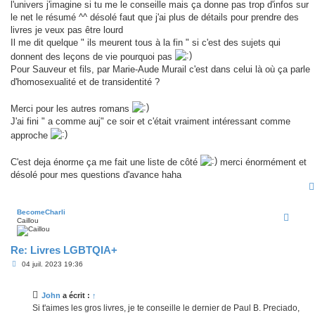
l'univers j'imagine si tu me le conseille mais ça donne pas trop d'infos sur
le net le résumé ^^ désolé faut que j'ai plus de détails pour prendre des
livres je veux pas être lourd
Il me dit quelque " ils meurent tous à la fin " si c'est des sujets qui
donnent des leçons de vie pourquoi pas
Pour Sauveur et fils, par Marie-Aude Murail c'est dans celui là où ça parle
d'homosexualité et de transidentité ?
Merci pour les autres romans
J'ai fini " a comme auj" ce soir et c'était vraiment intéressant comme
approche
C'est deja énorme ça me fait une liste de côté
merci énormément et
désolé pour mes questions d'avance haha
BecomeCharli
Caillou
Re: Livres LGBTQIA+
M
04 juil. 2023 19:36
e
s
s
John
a écrit :
↑
a
g
Si t'aimes les gros livres, je te conseille le dernier de Paul B. Preciado,
e