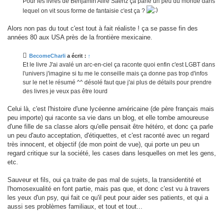
Pour les livres de Benjamin Alire Sáenz ça parle un peu du monde dans
e
lequel on vit sous forme de fantaisie c'est ça ?
Alors non pas du tout c'est tout à fait réaliste ! ça se passe fin des
années 80 aux USA près de la frontière mexicaine.
BecomeCharli
a écrit :
↑
Et le livre J'ai avalé un arc-en-ciel ça raconte quoi enfin c'est LGBT dans
l'univers j'imagine si tu me le conseille mais ça donne pas trop d'infos
sur le net le résumé ^^ désolé faut que j'ai plus de détails pour prendre
des livres je veux pas être lourd
Celui là, c'est l'histoire d'une lycéenne américaine (de père français mais
peu importe) qui raconte sa vie dans un blog, et elle tombe amoureuse
d'une fille de sa classe alors qu'elle pensait être hétéro, et donc ça parle
un peu d'auto acceptation, d'étiquettes, et c'est raconté avec un regard
très innocent, et objectif (de mon point de vue), qui porte un peu un
regard critique sur la société, les cases dans lesquelles on met les gens,
etc.
Sauveur et fils, oui ça traite de pas mal de sujets, la transidentité et
l'homosexualité en font partie, mais pas que, et donc c'est vu à travers
les yeux d'un psy, qui fait ce qu'il peut pour aider ses patients, et qui a
aussi ses problèmes familiaux, et tout et tout...