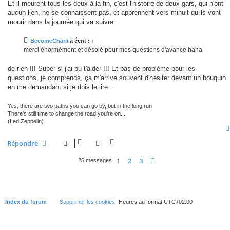
Et il meurent tous les deux à la fin, c'est l'histoire de deux gars, qui n'ont
aucun lien, ne se connaissent pas, et apprennent vers minuit qu'ils vont
mourir dans la journée qui va suivre.
BecomeCharli
a écrit :
↑
merci énormément et désolé pour mes questions d'avance haha
de rien !!! Super si j'ai pu t'aider !!! Et pas de problème pour les
questions, je comprends, ça m'arrive souvent d'hésiter devant un bouquin
en me demandant si je dois le lire…
Yes, there are two paths you can go by, but in the long run
There's still time to change the road you're on...
(Led Zeppelin)
Répondre
1
2
3
Suivante
25 messages
Index du forum
Supprimer les cookies
Heures au format
UTC+02:00