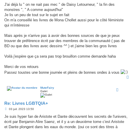
J'ai déjà lu " on ne nait pas mec " de Daisy Letourneur, " la fin des
monstres ", " A comme aujourd'hui"
Je lis un peu de tout sur le sujet en fait
On m'a conseillé les livres de Mona Chollet aussi pour le côté féministe
qui m'intéresse
Mais après je n'arrive pas à avoir des bonnes sources de que je peux
trouver de préférence écrit par des membres de la communauté ( pas de
BD ou que des livres avec dessins ^^ ) et j'aime bien les gros livres
Voilà j'espère que ça sera pas trop brouillon comme demande haha
Merci de vos retours
Passez toustes une bonne journée et pleins de bonnes ondes à vous
MuteFairy
Galet
Re: Livres LGBTQIA+
M
03 juil. 2023 13:50
e
s
Je suis hyper fan de Aristote et Dante découvrent les secrets de l'univers,
s
écrit par Benjamin Alire Saenz, et il y a un deuxième tome c'est Aristote
a
g
et Dante plongent dans les eaux du monde. (oui ce sont des titres à