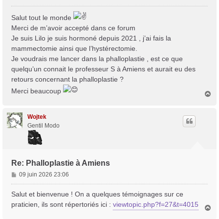
e
s
Salut tout le monde
s
Merci de m’avoir accepté dans ce forum
a
Je suis Lilo je suis hormoné depuis 2021 , j’ai fais la
g
mammectomie ainsi que l’hystérectomie.
e
Je voudrais me lancer dans la phalloplastie , est ce que
quelqu’un connait le professeur S à Amiens et aurait eu des
retours concernant la phalloplastie ?
Merci beaucoup
H
a
u
t
Wojtek
Gentil Modo
Re: Phalloplastie à Amiens
M
09 juin 2026 23:06
e
s
Salut et bienvenue ! On a quelques témoignages sur ce
s
praticien, ils sont répertoriés ici :
viewtopic.php?f=27&t=4015
H
a
a
g