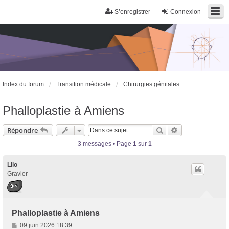
S’enregistrer
Connexion
Index du forum
Transition médicale
Chirurgies génitales
Phalloplastie à Amiens
Rechercher
Recherche avan
Répondre
Trans District
3 messages • Page
1
sur
1
Forum d'information sur les transidentités masculines FtM/FtX/Ft*
Lilo
Gravier
Phalloplastie à Amiens
M
09 juin 2026 18:39