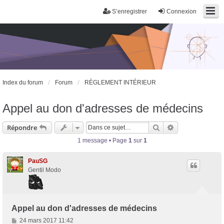
S’enregistrer
Connexion
Index du forum
Forum
RÈGLEMENT INTÉRIEUR
Appel au don d'adresses de médecins
Trans District
Forum d'information sur les transidentités masculines FtM/FtX/Ft*
Rechercher
Recherche avan
Répondre
1 message • Page
1
sur
1
PauSG
Gentil Modo
Appel au don d'adresses de médecins
M
24 mars 2017 11:42