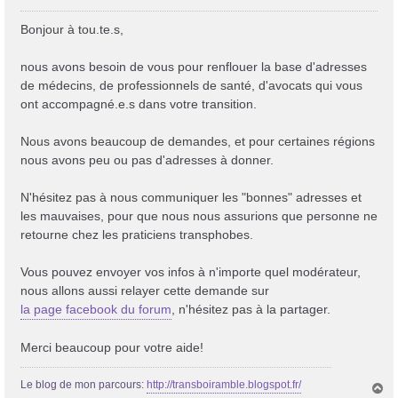
e
s
Bonjour à tou.te.s,
s
a
nous avons besoin de vous pour renflouer la base d'adresses
g
de médecins, de professionnels de santé, d'avocats qui vous
e
ont accompagné.e.s dans votre transition.
Nous avons beaucoup de demandes, et pour certaines régions
nous avons peu ou pas d'adresses à donner.
N'hésitez pas à nous communiquer les "bonnes" adresses et
les mauvaises, pour que nous nous assurions que personne ne
retourne chez les praticiens transphobes.
Vous pouvez envoyer vos infos à n'importe quel modérateur,
nous allons aussi relayer cette demande sur
la page facebook du forum
, n'hésitez pas à la partager.
Merci beaucoup pour votre aide!
Le blog de mon parcours:
http://transboiramble.blogspot.fr/
H