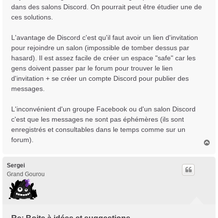
Trans District
dans des salons Discord. On pourrait peut être étudier une de
Forum d'information sur les transidentités masculines FtM/FtX/Ft*
ces solutions.
L'avantage de Discord c'est qu'il faut avoir un lien d'invitation
pour rejoindre un salon (impossible de tomber dessus par
hasard). Il est assez facile de créer un espace "safe" car les
gens doivent passer par le forum pour trouver le lien
d'invitation + se créer un compte Discord pour publier des
messages.
L'inconvénient d'un groupe Facebook ou d'un salon Discord
c'est que les messages ne sont pas éphémères (ils sont
enregistrés et consultables dans le temps comme sur un
forum).
H
a
u
t
Sergei
Grand Gourou