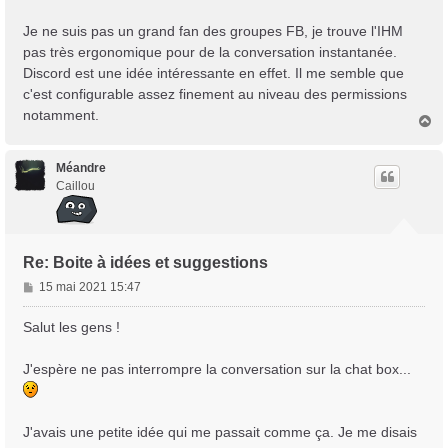
Je ne suis pas un grand fan des groupes FB, je trouve l'IHM
pas très ergonomique pour de la conversation instantanée.
Discord est une idée intéressante en effet. Il me semble que
c'est configurable assez finement au niveau des permissions
notamment.
H
a
u
t
Méandre
Caillou
Re: Boite à idées et suggestions
M
15 mai 2021 15:47
e
s
Salut les gens !
s
a
J'espère ne pas interrompre la conversation sur la chat box...
g
e
J'avais une petite idée qui me passait comme ça. Je me disais