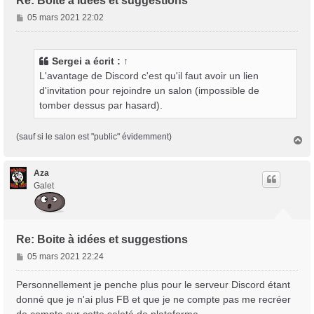
Re: Boite à idées et suggestions
M
05 mars 2021 22:02
e
s
s
Sergei
a écrit :
↑
a
L'avantage de Discord c'est qu'il faut avoir un lien
g
d'invitation pour rejoindre un salon (impossible de
e
tomber dessus par hasard).
(sauf si le salon est "public" évidemment)
H
a
u
t
Aza
Galet
Re: Boite à idées et suggestions
M
05 mars 2021 22:24
e
s
Personnellement je penche plus pour le serveur Discord étant
s
donné que je n'ai plus FB et que je ne compte pas me recréer
a