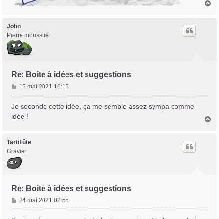
H
a
u
t
John
Pierre moussue
Re: Boite à idées et suggestions
M
15 mai 2021 16:15
e
s
Je seconde cette idée, ça me semble assez sympa comme
s
idée !
H
a
a
g
u
e
t
Tartiflûte
Gravier
Re: Boite à idées et suggestions
M
24 mai 2021 02:55
e
s