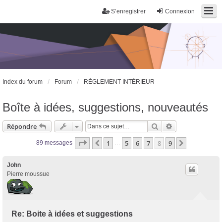
S’enregistrer
Connexion
Index du forum
Forum
RÈGLEMENT INTÉRIEUR
Boîte à idées, suggestions, nouveautés
Rechercher
Recherche avan
Répondre
Page
8
sur
9
1
5
6
7
8
9
Précédente
Suivante
89 messages
…
John
Pierre moussue
Re: Boite à idées et suggestions