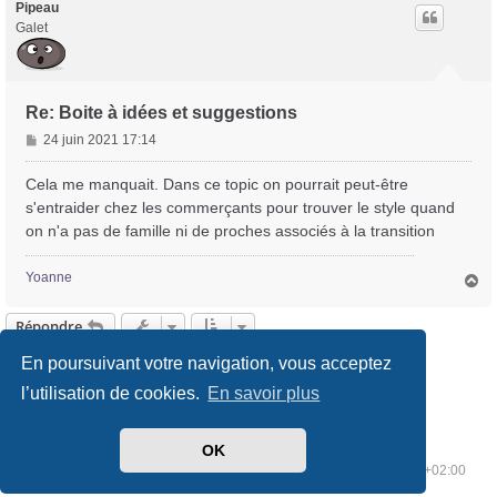
t
Pipeau
Galet
Re: Boite à idées et suggestions
M
24 juin 2021 17:14
e
s
Cela me manquait. Dans ce topic on pourrait peut-être
s
s'entraider chez les commerçants pour trouver le style quand
a
on n'a pas de famille ni de proches associés à la transition
g
e
Yoanne
H
a
u
Répondre
t
Page
8
sur
9
En poursuivant votre navigation, vous acceptez
1
5
6
7
8
9
Précédente
Suivante
89 messages
…
l’utilisation de cookies.
En savoir plus
OK
Index du forum
Supprimer les cookies
Heures au format
UTC+02:00