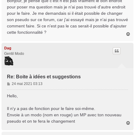
Bonjour, je pense que c'est n'est pas vraiment le bon endroit
s
pour poser ma question mais je n'ai pas trouvé d'autre endroit
a
pour le faire. Je me demandais si il était possible de changer
g
son pseudo sur ce forum, car j'ai essayé mais je n'ai pas trouvé
e
comment faire. Si ce n'est pas le cas serait-il possible d'ajouter
cette fonctionnalité ?
H
a
u
t
Dag
Gentil Modo
Re: Boite à idées et suggestions
M
24 mai 2021 03:13
e
s
Hello,
s
a
Il n'y a pas de fonction pour le faire soi-même.
g
Envoie à un modo (nom en rouge) un MP avec ton nouveau
e
pseudo et on te fera le changement
H
a
u