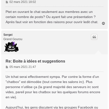
M
02 mars 2021 18:02
e
s
Ptet en ouvrant le chat seulement aux membres avec un
s
certain nombre de posts? Ou ayant fait une présentation ?
a
Après faut voir en fonction des raisons pour ouvrir ledit chat.
H
g
a
e
u
t
Sergei
Grand Gourou
Re: Boite à idées et suggestions
M
05 mars 2021 21:47
e
s
Un tchat serai effectivement sympa. Par contre la forme d'un
s
"chatbox" est démodée (tout comme les salons irc). Plus
a
personne n'utilise ça (la grand majorité des serveurs irc sont
g
vides, pareil pour les chatbox sur les quelques forums encore
e
en vie).
Aujourd'hui, les gens discutent via les groupes Facebook ou