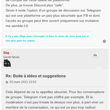
de compte sur cette saleté de plateforme.
g
De plus, je trouve Discord plus "safe".
e
Sinon il reste l'option d'un groupe de discussion sur Telegram
qui est une plateforme un peu plus sécurisée que FB et dont
l'accès au groupe peut être ouvert uniquement sur invitation
me semble-t-il.
Il n'y a pas d'âge pour s'accepter et faire le choix de vivre pour soi et
H
non plus pour les autres.
a
u
t
Dag
Gentil Modo
Re: Boite à idées et suggestions
M
05 mars 2021 23:02
e
s
Cela dépend de ce tu appelles sécurisé. Pour les conversations
s
de groupe, Telegram n'est pas chiffré par exemple. Et la
a
modération n'est pas triviale là-dessus non plus, à part virer un
g
membre de la conversation, ce qui est un peu trop radical.
e