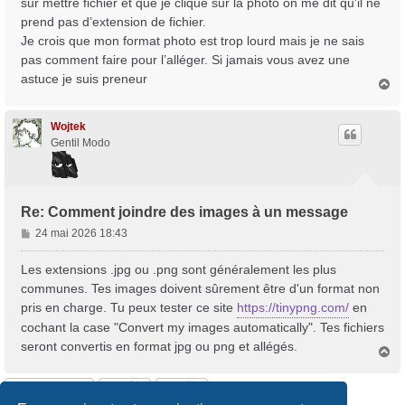
sur mettre fichier et que je clique sur la photo on me dit qu'il ne
g
prend pas d’extension de fichier.
e
Je crois que mon format photo est trop lourd mais je ne sais
pas comment faire pour l’alléger. Si jamais vous avez une
astuce je suis preneur
H
a
u
t
Wojtek
Gentil Modo
Re: Comment joindre des images à un message
M
24 mai 2026 18:43
e
s
Les extensions .jpg ou .png sont généralement les plus
s
communes. Tes images doivent sûrement être d'un format non
a
pris en charge. Tu peux tester ce site
https://tinypng.com/
en
g
cochant la case "Convert my images automatically". Tes fichiers
e
seront convertis en format jpg ou png et allégés.
H
a
u
Répondre
t