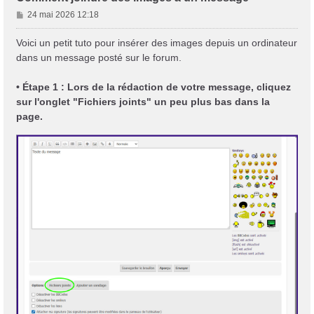
M
24 mai 2026 12:18
e
s
Voici un petit tuto pour insérer des images depuis un ordinateur
s
dans un message posté sur le forum.
a
g
• Étape 1 : Lors de la rédaction de votre message, cliquez
e
sur l'onglet "Fichiers joints" un peu plus bas dans la
page.
Trans District
Forum d'information sur les transidentités masculines FtM/FtX/Ft*