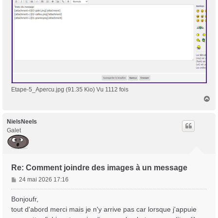
Etape-5_Apercu.jpg (91.35 Kio) Vu 1112 fois
H
a
u
t
NielsNeels
Galet
Re: Comment joindre des images à un message
M
24 mai 2026 17:16
e
s
Bonjoufr,
s
tout d'abord merci mais je n'y arrive pas car lorsque j'appuie
a