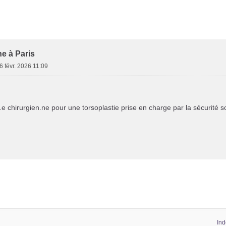
her
herche avancée
ne à Paris
6 févr. 2026 11:09
e chirurgien.ne pour une torsoplastie prise en charge par la sécurité so
Ind