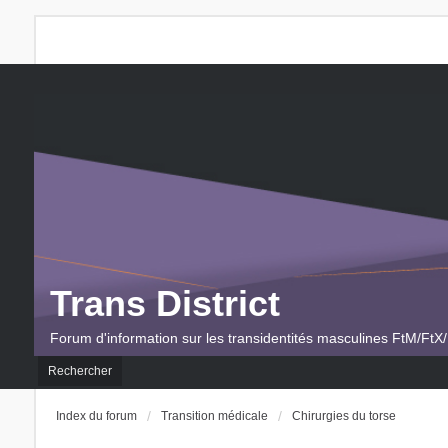
Trans District
Forum d'information sur les transidentités masculines FtM/FtX/
Rechercher
Index du forum
Transition médicale
Chirurgies du torse