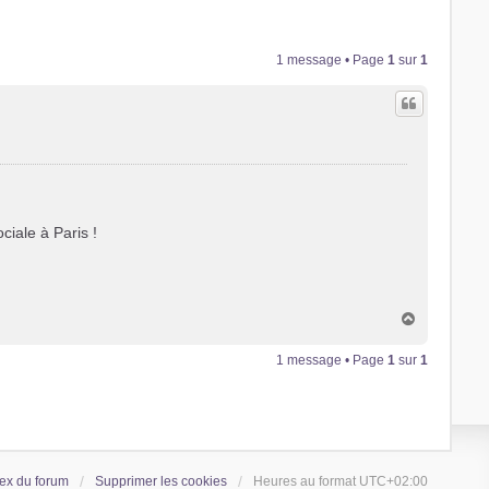
1 message • Page
1
sur
1
ciale à Paris !
H
a
u
1 message • Page
1
sur
1
t
ex du forum
Supprimer les cookies
Heures au format
UTC+02:00