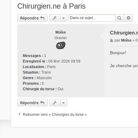
Chirurgien.ne à Paris
Recherc
Rec
Répondre
Moîse
Chirurgien.
Gravier
M
par
Moîse
»
0
e
s
Bonjour!
Messages :
1
s
Enregistré le :
06 févr. 2026 09:59
a
Je cherche un.
Localisation :
Paris
g
Situation :
Trans
e
Genre :
Masculin
Pronoms :
Il
Chirurgie du torse :
Oui
Répondre
Retourner vers « Chirurgies du torse »