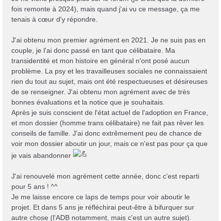
g
fois remonte à 2024), mais quand j'ai vu ce message, ça me
e
tenais à cœur d'y répondre.
J'ai obtenu mon premier agrément en 2021. Je ne suis pas en
couple, je l'ai donc passé en tant que célibataire. Ma
transidentité et mon histoire en général n'ont posé aucun
problème. La psy et les travailleuses sociales ne connaissaient
rien du tout au sujet, mais ont été respectueuses et désireuses
de se renseigner. J'ai obtenu mon agrément avec de très
bonnes évaluations et la notice que je souhaitais.
Après je suis conscient de l'état actuel de l'adoption en France,
et mon dossier (homme trans célibataire) ne fait pas rêver les
conseils de famille. J'ai donc extrêmement peu de chance de
voir mon dossier aboutir un jour, mais ce n'est pas pour ça que
je vais abandonner
J'ai renouvelé mon agrément cette année, donc c'est reparti
pour 5 ans ! ^^
Je me laisse encore ce laps de temps pour voir aboutir le
projet. Et dans 5 ans je réfléchirai peut-être à bifurquer sur
autre chose (l'ADB notamment, mais c'est un autre sujet).