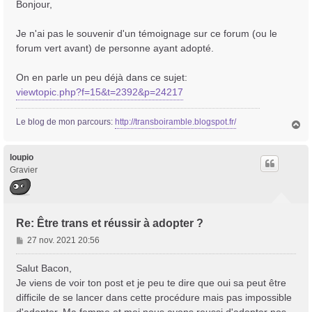
s
Bonjour,
s
a
Je n'ai pas le souvenir d'un témoignage sur ce forum (ou le
g
forum vert avant) de personne ayant adopté.
e
On en parle un peu déjà dans ce sujet:
viewtopic.php?f=15&t=2392&p=24217
Le blog de mon parcours:
http://transboiramble.blogspot.fr/
H
a
u
t
loupio
Gravier
Trans District
Forum d'information sur les transidentités masculines FtM/FtX/Ft*
Re: Être trans et réussir à adopter ?
M
27 nov. 2021 20:56
e
s
Salut Bacon,
s
Je viens de voir ton post et je peu te dire que oui sa peut être
a
difficile de se lancer dans cette procédure mais pas impossible
g