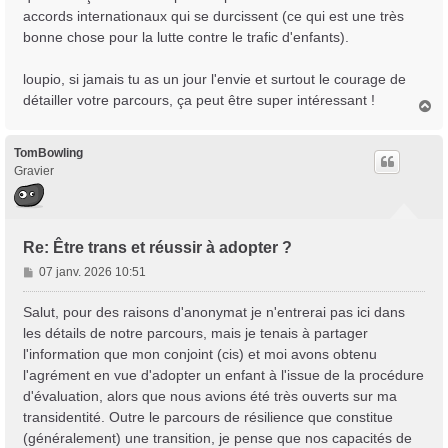
accords internationaux qui se durcissent (ce qui est une très
bonne chose pour la lutte contre le trafic d'enfants).
loupio, si jamais tu as un jour l'envie et surtout le courage de
détailler votre parcours, ça peut être super intéressant !
H
a
u
t
TomBowling
Gravier
Re: Être trans et réussir à adopter ?
M
07 janv. 2026 10:51
e
s
Salut, pour des raisons d'anonymat je n'entrerai pas ici dans
s
les détails de notre parcours, mais je tenais à partager
a
l'information que mon conjoint (cis) et moi avons obtenu
g
l'agrément en vue d'adopter un enfant à l'issue de la procédure
e
d'évaluation, alors que nous avions été très ouverts sur ma
transidentité. Outre le parcours de résilience que constitue
(généralement) une transition, je pense que nos capacités de