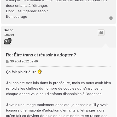
d'adopter. Ma femme et moi nous avons reussi d'adopter nos
e
deux enfants à l'étranger.
Donc ll faut garder espoir.
Bon courage
H
a
u
t
Bacon
Gravier
Re: Être trans et réussir à adopter ?
M
30 août 2022 09:46
e
s
Ça fait plaisir à lire
s
a
J'ai pas été très loin dans la procédure, mais ça nous avait bien
g
refroidis les chiffres du nombre de couples qui s'inscrivent
e
chaque année vs le peu d'enfants disponibles à l'adoption.
J'avais une image totalement obsolète, je pensais qu'il y avait
toujours une majorité d'adoption d'enfants à l'étranger alors
qu'en fait ça devient de plus en plus minoritaire en raison des