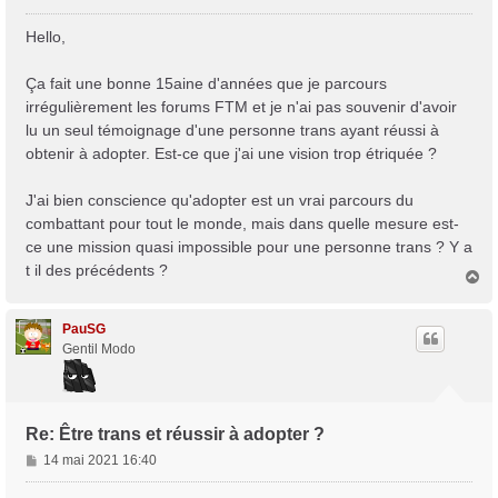
e
s
Hello,
s
a
Ça fait une bonne 15aine d'années que je parcours
g
irrégulièrement les forums FTM et je n'ai pas souvenir d'avoir
e
lu un seul témoignage d'une personne trans ayant réussi à
obtenir à adopter. Est-ce que j'ai une vision trop étriquée ?
J'ai bien conscience qu'adopter est un vrai parcours du
combattant pour tout le monde, mais dans quelle mesure est-
ce une mission quasi impossible pour une personne trans ? Y a
t il des précédents ?
H
a
u
t
PauSG
Gentil Modo
Re: Être trans et réussir à adopter ?
M
14 mai 2021 16:40
e