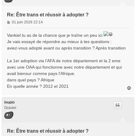
Re: Être trans et réussir à adopter ?
M
01 juin 2026 22:14
e
s
Vankiel tu as de la chance que je traîne un peu ici
s
Je vais essayé de répondre au mieux à tes questions :
a
aviez-vous adopté avant ou après transition ? Après transition
g
e
La 1er adoption via l'AFA de notre département et la 2 eme
avec une OAA qui fonctionne avec notre département et qui
avait biensur comme pays l'Afrique.
dans quel pays ? Afrique
En quelle année ? 2012 et 2021
H
a
u
t
loupio
Gravier
Re: Être trans et réussir à adopter ?