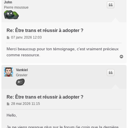
t
John
Pierre moussue
Re: Être trans et réussir à adopter ?
M
07 janv. 2026 12:03
e
s
Merci beaucoup pour ton témoignage, c'est vraiment précieux
s
comme ressource.
H
a
a
g
u
e
t
Vankiel
Gravier
Re: Être trans et réussir à adopter ?
M
28 mai 2026 11:15
e
s
Hello,
s
a
Je ne viens presque plus sur le forum (je crois que la dernière