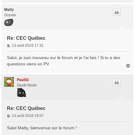
a
u
t
Matty
Gravier
Re: CEC Québec
M
13 août 2018 17:31
e
s
Salut, je suis nouveau sur le forum et je l'ai fais ! Si tu a des
s
questions viens en PV
H
a
a
g
u
e
t
PauSG
Gentil Modo
Re: CEC Québec
M
13 août 2018 19:07
e
s
Salut Matty, bienvenue sur le forum !
s