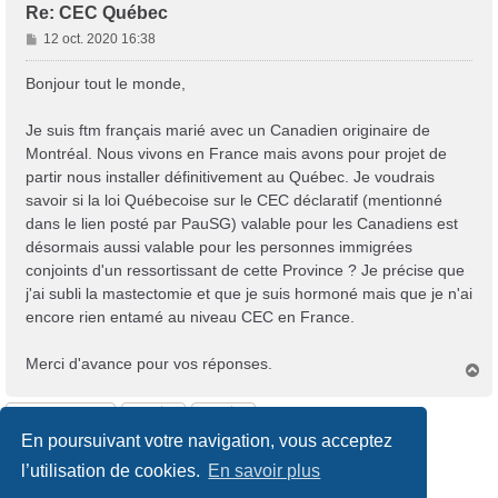
Re: CEC Québec
M
12 oct. 2020 16:38
e
s
Bonjour tout le monde,
s
a
Je suis ftm français marié avec un Canadien originaire de
g
Montréal. Nous vivons en France mais avons pour projet de
e
partir nous installer définitivement au Québec. Je voudrais
savoir si la loi Québecoise sur le CEC déclaratif (mentionné
dans le lien posté par PauSG) valable pour les Canadiens est
désormais aussi valable pour les personnes immigrées
conjoints d'un ressortissant de cette Province ? Je précise que
j'ai subli la mastectomie et que je suis hormoné mais que je n'ai
encore rien entamé au niveau CEC en France.
Merci d'avance pour vos réponses.
H
a
u
Répondre
t
En poursuivant votre navigation, vous acceptez
7 messages • Page
1
sur
1
l’utilisation de cookies.
En savoir plus