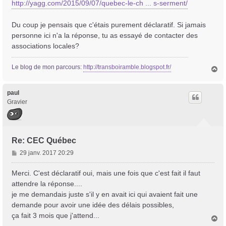
http://yagg.com/2015/09/07/quebec-le-ch ... s-serment/
e
Du coup je pensais que c'étais purement déclaratif. Si jamais
personne ici n'a la réponse, tu as essayé de contacter des
associations locales?
Le blog de mon parcours:
http://transboiramble.blogspot.fr/
H
a
u
t
paul
Gravier
Re: CEC Québec
M
29 janv. 2017 20:29
e
s
Merci. C'est déclaratif oui, mais une fois que c'est fait il faut
s
attendre la réponse....
a
je me demandais juste s'il y en avait ici qui avaient fait une
g
demande pour avoir une idée des délais possibles,
e
ça fait 3 mois que j'attend...
H