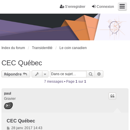
S’enregistrer
Connexion
Index du forum
Transidentité
Le coin canadien
CEC Québec
Rechercher
Recherche avan
Répondre
7 messages • Page
1
sur
1
paul
Gravier
CEC Québec
M
28 janv. 2017 14:43