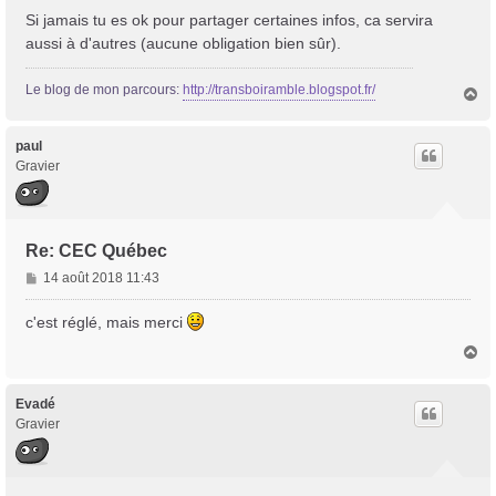
a
Si jamais tu es ok pour partager certaines infos, ca servira
g
aussi à d'autres (aucune obligation bien sûr).
e
Le blog de mon parcours:
http://transboiramble.blogspot.fr/
H
a
u
t
paul
Gravier
Re: CEC Québec
M
14 août 2018 11:43
e
s
c'est réglé, mais merci
s
H
a
a
g
u
e
t
Evadé
Gravier