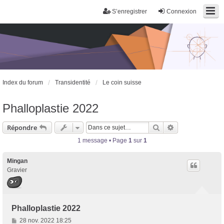
S’enregistrer
Connexion
Index du forum
Transidentité
Le coin suisse
Trans District
Forum d'information sur les transidentités masculines FtM/FtX/Ft*
Phalloplastie 2022
Rechercher
Recherche avan
Répondre
1 message • Page
1
sur
1
Mingan
Gravier
Phalloplastie 2022
M
28 nov. 2022 18:25