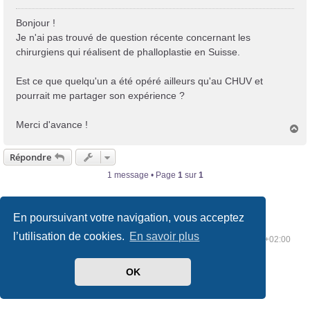
e
s
Bonjour !
s
Je n'ai pas trouvé de question récente concernant les
a
chirurgiens qui réalisent de phalloplastie en Suisse.
g
e
Est ce que quelqu'un a été opéré ailleurs qu'au CHUV et
pourrait me partager son expérience ?
Merci d'avance !
H
a
u
Répondre
t
1 message • Page
1
sur
1
En poursuivant votre navigation, vous acceptez
l’utilisation de cookies.
En savoir plus
Index du forum
Supprimer les cookies
Heures au format
UTC+02:00
OK