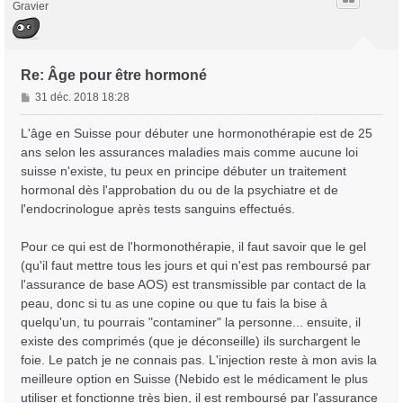
Gravier
Re: Âge pour être hormoné
M
31 déc. 2018 18:28
e
s
L'âge en Suisse pour débuter une hormonothérapie est de 25
s
ans selon les assurances maladies mais comme aucune loi
a
suisse n'existe, tu peux en principe débuter un traitement
g
hormonal dès l'approbation du ou de la psychiatre et de
e
l'endocrinologue après tests sanguins effectués.
Pour ce qui est de l'hormonothérapie, il faut savoir que le gel
(qu'il faut mettre tous les jours et qui n'est pas remboursé par
l'assurance de base AOS) est transmissible par contact de la
peau, donc si tu as une copine ou que tu fais la bise à
quelqu'un, tu pourrais "contaminer" la personne... ensuite, il
existe des comprimés (que je déconseille) ils surchargent le
foie. Le patch je ne connais pas. L'injection reste à mon avis la
meilleure option en Suisse (Nebido est le médicament le plus
utiliser et fonctionne très bien, il est remboursé par l'assurance