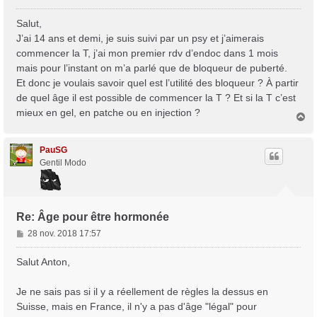
e
s
Salut,
Trans District
s
J’ai 14 ans et demi, je suis suivi par un psy et j’aimerais
a
Forum d'information sur les transidentités masculines FtM/FtX/Ft*
commencer la T, j’ai mon premier rdv d’endoc dans 1 mois
g
mais pour l’instant on m’a parlé que de bloqueur de puberté.
e
Et donc je voulais savoir quel est l’utilité des bloqueur ? À partir
de quel âge il est possible de commencer la T ? Et si la T c’est
mieux en gel, en patche ou en injection ?
H
a
u
t
PauSG
Gentil Modo
Re: Âge pour être hormonée
M
28 nov. 2018 17:57
e
s
Salut Anton,
s
a
Je ne sais pas si il y a réellement de règles la dessus en
g
Suisse, mais en France, il n'y a pas d'âge "légal" pour
e