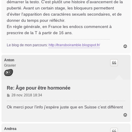
démarrer la testo. C'est plutôt une histoire d'avancement de la
puberté. Avant un certain stage, les bloqueurs permettent
d'éviter l'apparition des caractères sexuels secondaires, et de
donner du temps pour réfléchir.
En règle générale, en France les endocs commencent à
prescrire de la T à partir de 16 ans.
Le blog de mon parcours:
http://transboiramble.blogspot.fr/
H
a
u
t
Anton
Gravier
Re: Âge pour être hormonée
M
28 nov. 2018 18:34
e
s
Ok merci pour l’info j’espère juste que en Suisse c’est différent
s
H
a
a
g
u
e
t
Andrea