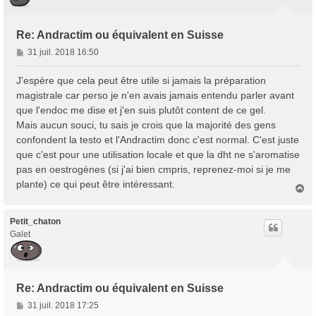
Re: Andractim ou équivalent en Suisse
M
31 juil. 2018 16:50
e
s
J'espère que cela peut être utile si jamais la préparation
s
magistrale car perso je n'en avais jamais entendu parler avant
a
que l'endoc me dise et j'en suis plutôt content de ce gel.
g
Mais aucun souci, tu sais je crois que la majorité des gens
e
confondent la testo et l'Andractim donc c'est normal. C'est juste
que c'est pour une utilisation locale et que la dht ne s'aromatise
pas en oestrogènes (si j'ai bien cmpris, reprenez-moi si je me
plante) ce qui peut être intéressant.
H
a
u
t
Petit_chaton
Galet
Re: Andractim ou équivalent en Suisse
M
31 juil. 2018 17:25