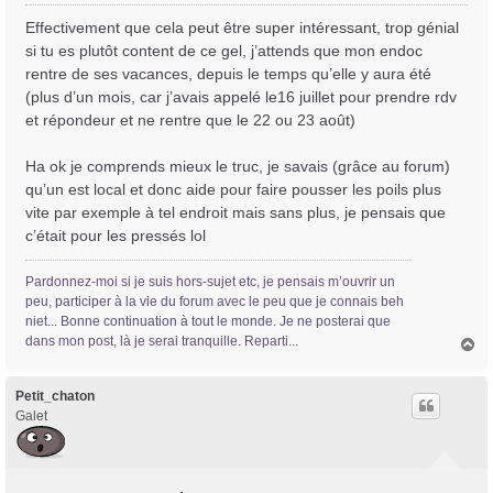
e
s
Effectivement que cela peut être super intéressant, trop génial
s
si tu es plutôt content de ce gel, j’attends que mon endoc
a
rentre de ses vacances, depuis le temps qu’elle y aura été
g
(plus d’un mois, car j’avais appelé le16 juillet pour prendre rdv
e
et répondeur et ne rentre que le 22 ou 23 août)
Ha ok je comprends mieux le truc, je savais (grâce au forum)
qu’un est local et donc aide pour faire pousser les poils plus
vite par exemple à tel endroit mais sans plus, je pensais que
c’était pour les pressés lol
Pardonnez-moi si je suis hors-sujet etc, je pensais m’ouvrir un
peu, participer à la vie du forum avec le peu que je connais beh
niet... Bonne continuation à tout le monde. Je ne posterai que
dans mon post, là je serai tranquille. Reparti...
H
a
u
t
Petit_chaton
Galet