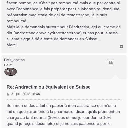
flaçon pompe, ce n'était pas remboursé mais que par contre si
avec l'odonnance je fais préparer par un laboratoire, donc une
préparation magistrale de gel de testostérone, là je suis
remboursé...
Mais là je demandais surtout pour l'Andractim, gel ou crème de
dht (androstanolone/dihydrotestostérone) et pas pour la testo...
si jamais qqn à déjà tenté de demander en Suisse...
Merci
H
a
u
t
Petit_chaton
Galet
Re: Andractim ou équivalent en Suisse
M
31 juil. 2018 16:46
e
s
Beh mon endoc a fait un papier à mon assurance qui m’en a
s
fait un que j’ai amené à la pharmacie, disant qu’ils prennent en
a
charge au tarif normal (90% eux et moi je leur donne 10%
g
quand je reçois décompte) et je ne sais pas encore por le
e