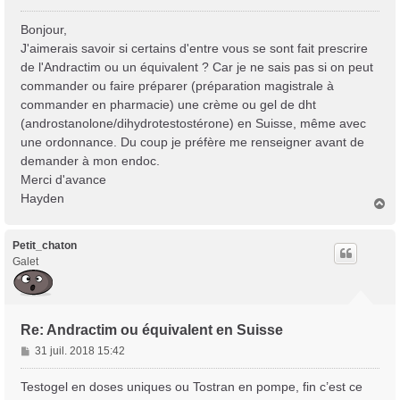
e
s
Bonjour,
s
J'aimerais savoir si certains d'entre vous se sont fait prescrire
a
de l'Andractim ou un équivalent ? Car je ne sais pas si on peut
g
commander ou faire préparer (préparation magistrale à
e
commander en pharmacie) une crème ou gel de dht
(androstanolone/dihydrotestostérone) en Suisse, même avec
une ordonnance. Du coup je préfère me renseigner avant de
demander à mon endoc.
Merci d'avance
Hayden
H
a
u
t
Petit_chaton
Galet
Re: Andractim ou équivalent en Suisse
M
31 juil. 2018 15:42
e
s
Testogel en doses uniques ou Tostran en pompe, fin c’est ce
s