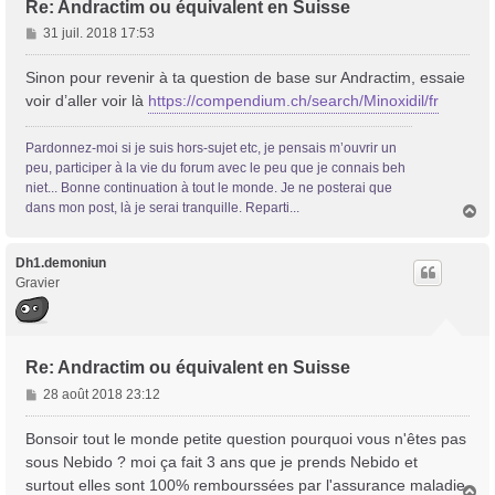
Re: Andractim ou équivalent en Suisse
M
31 juil. 2018 17:53
e
s
Sinon pour revenir à ta question de base sur Andractim, essaie
s
voir d’aller voir là
https://compendium.ch/search/Minoxidil/fr
a
g
Pardonnez-moi si je suis hors-sujet etc, je pensais m’ouvrir un
e
peu, participer à la vie du forum avec le peu que je connais beh
niet... Bonne continuation à tout le monde. Je ne posterai que
dans mon post, là je serai tranquille. Reparti...
H
a
u
t
Dh1.demoniun
Gravier
Re: Andractim ou équivalent en Suisse
M
28 août 2018 23:12
e
s
Bonsoir tout le monde petite question pourquoi vous n'êtes pas
s
sous Nebido ? moi ça fait 3 ans que je prends Nebido et
a
surtout elles sont 100% rembourssées par l'assurance maladie
H
g