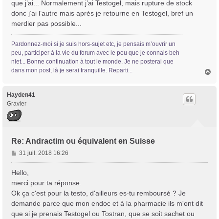
que j’ai... Normalement j’ai Testogel, mais rupture de stock
a
donc j’ai l’autre mais après je retourne en Testogel, bref un
g
Trans District
merdier pas possible...
e
Forum d'information sur les transidentités masculines FtM/FtX/Ft*
Pardonnez-moi si je suis hors-sujet etc, je pensais m’ouvrir un
peu, participer à la vie du forum avec le peu que je connais beh
niet... Bonne continuation à tout le monde. Je ne posterai que
dans mon post, là je serai tranquille. Reparti...
H
a
u
t
Hayden41
Gravier
Re: Andractim ou équivalent en Suisse
M
31 juil. 2018 16:26
e
s
Hello,
s
merci pour ta réponse.
a
Ok ça c'est pour la testo, d'ailleurs es-tu remboursé ? Je
g
demande parce que mon endoc et à la pharmacie ils m'ont dit
e
que si je prenais Testogel ou Tostran, que se soit sachet ou