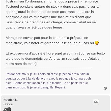
Tostran, sur l’ordonnance mon endoc a précisé « remplace
Testogel pendant rupture de stock » donc sais pas, je verrai
quand j’aurai le décompte de mon assurance ou alors la
pharmacie qui va m’envoyer une facture en disant que
l’assurance ne prend pas en charge, comme c’était arrivé
quand j’avais arrêté quelques temps.
Alors je ne savais pas pour le coup de la préparation
magistrale, vais noter et garder sous le coude au cas où
Et excuse-moi d’avoir été hors-sujet avec ma réponse sur testo
alors que tu demandais sur Andractim (pensais que c’était un
autre nom de testo)
Pardonnez-moi si je suis hors-sujet etc, je pensais m’ouvrir un
peu, participer à la vie du forum avec le peu que je connais beh
niet... Bonne continuation à tout le monde. Je ne posterai que
dans mon post, là je serai tranquille. Reparti...
H
a
u
t
Hayden41
Gravier