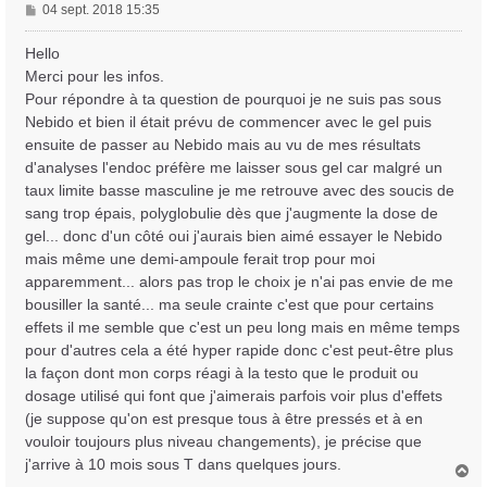
M
04 sept. 2018 15:35
e
s
Hello
s
Merci pour les infos.
a
Pour répondre à ta question de pourquoi je ne suis pas sous
g
Nebido et bien il était prévu de commencer avec le gel puis
e
ensuite de passer au Nebido mais au vu de mes résultats
d'analyses l'endoc préfère me laisser sous gel car malgré un
taux limite basse masculine je me retrouve avec des soucis de
sang trop épais, polyglobulie dès que j'augmente la dose de
gel... donc d'un côté oui j'aurais bien aimé essayer le Nebido
mais même une demi-ampoule ferait trop pour moi
apparemment... alors pas trop le choix je n'ai pas envie de me
bousiller la santé... ma seule crainte c'est que pour certains
effets il me semble que c'est un peu long mais en même temps
pour d'autres cela a été hyper rapide donc c'est peut-être plus
la façon dont mon corps réagi à la testo que le produit ou
dosage utilisé qui font que j'aimerais parfois voir plus d'effets
(je suppose qu'on est presque tous à être pressés et à en
vouloir toujours plus niveau changements), je précise que
j'arrive à 10 mois sous T dans quelques jours.
H
a