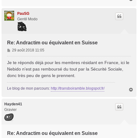
a
e
u
t
PauSG
Gentil Modo
Re: Andractim ou équivalent en Suisse
M
29 août 2018 11:05
e
s
Je te réponds déjà pour les membres résidant en France, ici le
s
Nebido n'est pas remboursé du tout par la Sécurité Sociale,
a
donc très peu de gens le prennent.
g
e
Le blog de mon parcours:
http://transboiramble.blogspot.fr/
H
a
u
t
Hayden41
Gravier
Re: Andractim ou équivalent en Suisse