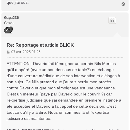
que j'ai eus.
H
a
u
t
Gaga236
Gravier
Re: Reportage et article BLICK
M
07 avr. 2025 01:25
e
s
ATTENTION : Daverio fait témoigner un certain Nils Mertins
s
qu'il a opéré (avec un bon dessous de table?) en échange
a
d'une couverture médiatique de son intervention et d'éloges à
g
son sujet. Ce Nils prétend que j'aurais perdu mon procès
e
contre Daverio et que mon témoignage est une vengeance.
C'est un menteur (payé par Daverio pour le couvrir ?) car
l'expertise judiciaire que j'ai demandée en première instance a
été acceptée et Daverio a fait appel de cette décision. C'est
tout ce qu'il y a à dire. Nous en sommes là et l'expertise
judiciaire est maintenue.