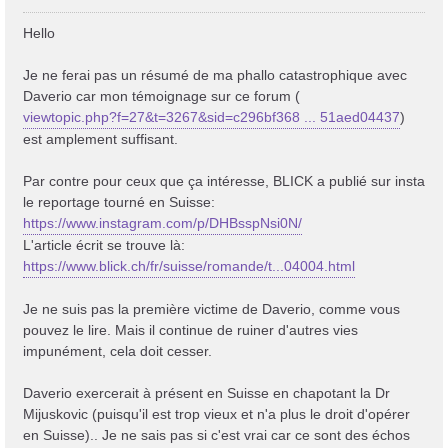
e
s
Hello
s
a
Je ne ferai pas un résumé de ma phallo catastrophique avec
g
Daverio car mon témoignage sur ce forum (
e
viewtopic.php?f=27&t=3267&sid=c296bf368 ... 51aed04437
)
est amplement suffisant.
Par contre pour ceux que ça intéresse, BLICK a publié sur insta
le reportage tourné en Suisse:
https://www.instagram.com/p/DHBsspNsi0N/
L'article écrit se trouve là:
https://www.blick.ch/fr/suisse/romande/t...04004.html
Je ne suis pas la première victime de Daverio, comme vous
pouvez le lire. Mais il continue de ruiner d'autres vies
impunément, cela doit cesser.
Daverio exercerait à présent en Suisse en chapotant la Dr
Mijuskovic (puisqu'il est trop vieux et n'a plus le droit d'opérer
en Suisse).. Je ne sais pas si c'est vrai car ce sont des échos