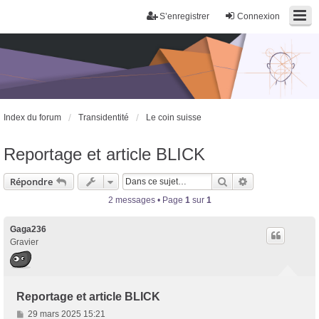
S’enregistrer
Connexion
Index du forum
Transidentité
Le coin suisse
Reportage et article BLICK
Rechercher
Recherche avan
Répondre
2 messages • Page
1
sur
1
Gaga236
Gravier
Trans District
Forum d'information sur les transidentités masculines FtM/FtX/Ft*
Reportage et article BLICK
M
29 mars 2025 15:21