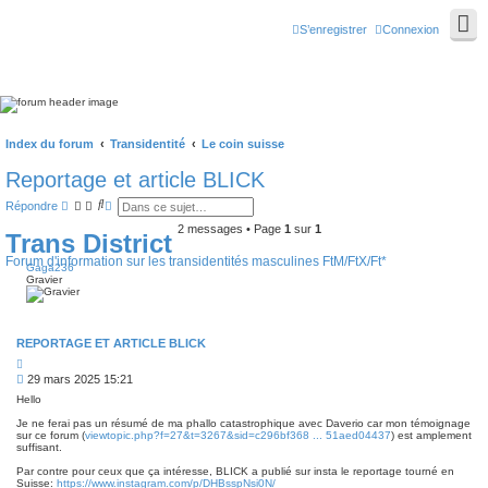
S’enregistrer
Connexion
Index du forum
Transidentité
Le coin suisse
Reportage et article BLICK
R
R
Répondre
e
e
c
c
2 messages • Page
1
sur
1
Trans District
h
h
e
e
Forum d'information sur les transidentités masculines FtM/FtX/Ft*
Gaga236
r
r
Gravier
c
c
h
h
e
e
r
a
v
REPORTAGE ET ARTICLE BLICK
a
n
C
c
i
M
29 mars 2025 15:21
t
é
e
a
e
Hello
s
t
i
Je ne ferai pas un résumé de ma phallo catastrophique avec Daverio car mon témoignage
s
o
sur ce forum (
viewtopic.php?f=27&t=3267&sid=c296bf368 ... 51aed04437
) est amplement
a
n
suffisant.
g
e
Par contre pour ceux que ça intéresse, BLICK a publié sur insta le reportage tourné en
Suisse:
https://www.instagram.com/p/DHBsspNsi0N/