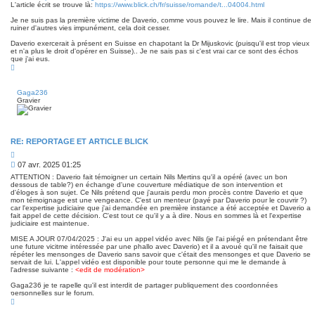
L'article écrit se trouve là:
https://www.blick.ch/fr/suisse/romande/t...04004.html
Je ne suis pas la première victime de Daverio, comme vous pouvez le lire. Mais il continue de
ruiner d'autres vies impunément, cela doit cesser.
Daverio exercerait à présent en Suisse en chapotant la Dr Mijuskovic (puisqu'il est trop vieux
et n'a plus le droit d'opérer en Suisse).. Je ne sais pas si c'est vrai car ce sont des échos
que j'ai eus.
H
a
u
t
Gaga236
Gravier
RE: REPORTAGE ET ARTICLE BLICK
C
i
M
07 avr. 2025 01:25
t
e
a
ATTENTION : Daverio fait témoigner un certain Nils Mertins qu'il a opéré (avec un bon
s
t
dessous de table?) en échange d'une couverture médiatique de son intervention et
i
d'éloges à son sujet. Ce Nils prétend que j'aurais perdu mon procès contre Daverio et que
s
o
mon témoignage est une vengeance. C'est un menteur (payé par Daverio pour le couvrir ?)
a
n
car l'expertise judiciaire que j'ai demandée en première instance a été acceptée et Daverio a
g
fait appel de cette décision. C'est tout ce qu'il y a à dire. Nous en sommes là et l'expertise
e
judiciaire est maintenue.
MISE A JOUR 07/04/2025 : J'ai eu un appel vidéo avec Nils (je l'ai piégé en prétendant être
une future vicitme intéressée par une phallo avec Daverio) et il a avoué qu'il ne faisait que
répéter les mensonges de Daverio sans savoir que c'était des mensonges et que Daverio se
servait de lui. L'appel vidéo est disponible pour toute personne qui me le demande à
l'adresse suivante :
<edit de modération>
Gaga236 je te rapelle qu'il est interdit de partager publiquement des coordonnées
personnelles sur le forum.
H
a