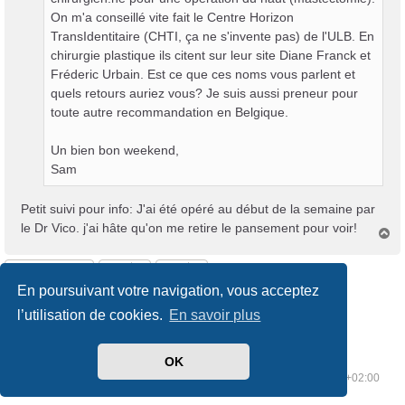
On m'a conseillé vite fait le Centre Horizon
TransIdentitaire (CHTI, ça ne s'invente pas) de l'ULB. En
chirurgie plastique ils citent sur leur site Diane Franck et
Fréderic Urbain. Est ce que ces noms vous parlent et
quels retours auriez vous? Je suis aussi preneur pour
toute autre recommandation en Belgique.
Un bien bon weekend,
Sam
Petit suivi pour info: J'ai été opéré au début de la semaine par
le Dr Vico. j'ai hâte qu'on me retire le pansement pour voir!
H
a
u
Répondre
t
En poursuivant votre navigation, vous acceptez
9 messages • Page
1
sur
1
l’utilisation de cookies.
En savoir plus
OK
Index du forum
Supprimer les cookies
Heures au format
UTC+02:00