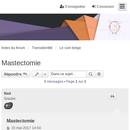
S’enregistrer
Connexion
Index du forum
Transidentité
Le coin belge
Mastectomie
Rechercher
Recherche avan
Répondre
9 messages • Page
1
sur
1
Nad
Gravier
Mastectomie
M
15 mai 2017 14:54