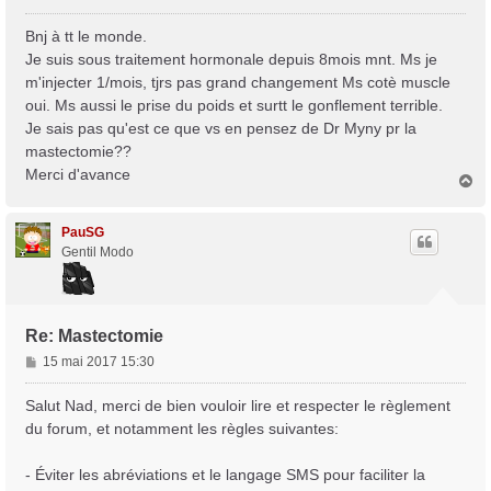
e
s
Bnj à tt le monde.
s
Je suis sous traitement hormonale depuis 8mois mnt. Ms je
a
m'injecter 1/mois, tjrs pas grand changement Ms cotè muscle
g
oui. Ms aussi le prise du poids et surtt le gonflement terrible.
e
Je sais pas qu'est ce que vs en pensez de Dr Myny pr la
mastectomie??
Merci d'avance
H
a
u
t
PauSG
Gentil Modo
Re: Mastectomie
M
15 mai 2017 15:30
e
Trans District
s
Salut Nad, merci de bien vouloir lire et respecter le règlement
Forum d'information sur les transidentités masculines FtM/FtX/Ft*
s
du forum, et notamment les règles suivantes:
a
g
- Éviter les abréviations et le langage SMS pour faciliter la
e