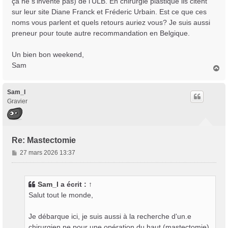
ça ne s'invente pas) de l'ULB. En chirurgie plastique ils citent
sur leur site Diane Franck et Fréderic Urbain. Est ce que ces
noms vous parlent et quels retours auriez vous? Je suis aussi
preneur pour toute autre recommandation en Belgique.
Un bien bon weekend,
Sam
H
a
u
t
Sam_I
Gravier
Re: Mastectomie
M
27 mars 2026 13:37
e
s
s
Sam_I
a écrit :
↑
a
Salut tout le monde,
g
e
Je débarque ici, je suis aussi à la recherche d'un.e
chirurgien.ne pour une opération du haut (mastectomie).