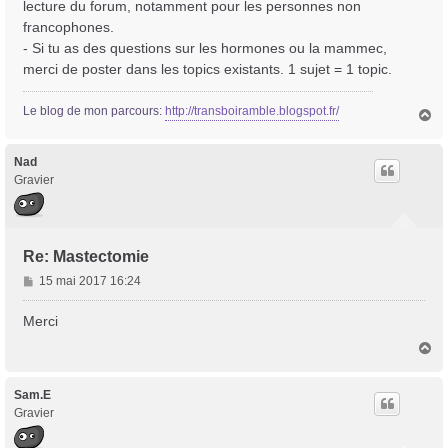
lecture du forum, notamment pour les personnes non
francophones.
- Si tu as des questions sur les hormones ou la mammec,
merci de poster dans les topics existants. 1 sujet = 1 topic.
Le blog de mon parcours:
http://transboiramble.blogspot.fr/
H
a
u
t
Nad
Gravier
Re: Mastectomie
M
15 mai 2017 16:24
e
s
Merci
s
H
a
a
g
u
e
t
Sam.E
Gravier