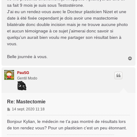
g
sa fait 9 mois je suis sous Testostérone.
e
J'ai eu un rendez-vous avec le Docteur plasticien Nizet et une
date à été fixée cependant je dois avoir une mastectomie
bilatérale donc double incision mais je ne trouve aucune photo
et aucun témoignage à ce sujet j'aimerai donc savoir si
quelqu'un aurait bien voulu me partager son résultat bien à
vous.
Belle journée à vous.
H
a
u
t
PauSG
Gentil Modo
Re: Mastectomie
M
14 sept. 2020 11:18
e
s
Bonjour Kylian, le médecin ne t'a pas montré de résultats lors
s
de ton rendez vous? Pour un plasticien c'est un peu étonnant.
a
g