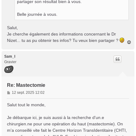
partager son résultat bien à vous.
Belle journée à vous.
Salut,
Je cherche également des informations concernant le Dr
Nizet... tu as pu obtenir tes infos? Tu veux bien partager ?
H
a
u
t
Sam_I
Gravier
Re: Mastectomie
M
12 sept. 2025 12:02
e
s
Salut tout le monde,
s
a
Je débarque ici, je suis aussi à la recherche d'un.e
g
chirurgien.ne pour une opération du haut (mastectomie). On
e
m'a conseillé vite fait le Centre Horizon TransIdentitaire (CHTI,