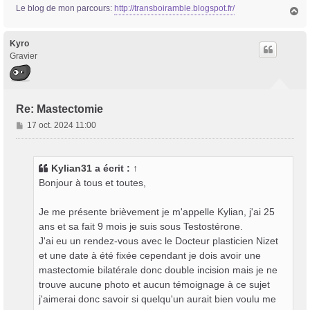
Le blog de mon parcours:
http://transboiramble.blogspot.fr/
H
e
a
u
t
Kyro
Gravier
Re: Mastectomie
M
17 oct. 2024 11:00
e
s
s
Kylian31
a écrit :
↑
a
Bonjour à tous et toutes,
g
e
Je me présente brièvement je m'appelle Kylian, j'ai 25
ans et sa fait 9 mois je suis sous Testostérone.
J'ai eu un rendez-vous avec le Docteur plasticien Nizet
et une date à été fixée cependant je dois avoir une
mastectomie bilatérale donc double incision mais je ne
trouve aucune photo et aucun témoignage à ce sujet
j'aimerai donc savoir si quelqu'un aurait bien voulu me