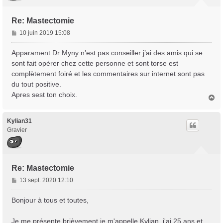
Re: Mastectomie
M
10 juin 2019 15:08
e
s
Apparament Dr Myny n’est pas conseiller j’ai des amis qui se
s
sont fait opérer chez cette personne et sont torse est
a
complètement foiré et les commentaires sur internet sont pas
g
du tout positive.
e
Apres sest ton choix.
H
a
u
t
Kylian31
Gravier
Re: Mastectomie
M
13 sept. 2020 12:10
e
s
Bonjour à tous et toutes,
s
a
Je me présente brièvement je m'appelle Kylian, j'ai 25 ans et