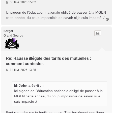
M
06 févr. 2026 15:02
e
s
Ici pigeon de l'éducation nationale obligé de passer à la MGEN
s
cette année, du coup impossible de savoir si je suis impacté :/
H
a
a
g
u
e
t
Sergei
Grand Gourou
Re: Hausse illégale des tarifs des mutuelles :
comment contester.
M
14 févr. 2026 13:25
e
s
s
John
a écrit :
↑
a
Ici pigeon de l'éducation nationale obligé de passer à la
g
MGEN cette année, du coup impossible de savoir si je
e
suis impacté :/
Faut regarder sur ta feuille de paye. T'as forcément une ligne