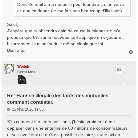
Donc 2e mail à ma mutuelle pour leur dire ça, on verra
ce que ça donne (je me fais pas beaucoup d'illusions).
Salut,
J'espère que tu obtiendra gain de cause la mienne ne m'a
proposé que 8% sur le nouveau tarif appliqué en vigueur et
bizarrement ils m'ont sorit le même blabla que toi.
Bien à toi,
H
a
u
t
Wojtek
Gentil Modo
Re: Hausse illégale des tarifs des mutuelles :
comment contester.
M
22 févr. 2026 11:00
e
s
S'ils campent sur leurs positions, j'hésite vraiment à me
s
déplacer dans une antenne de 60 millions de consommateurs
a
et voir avec eux ce qu'il est possible de faire, si une action
g