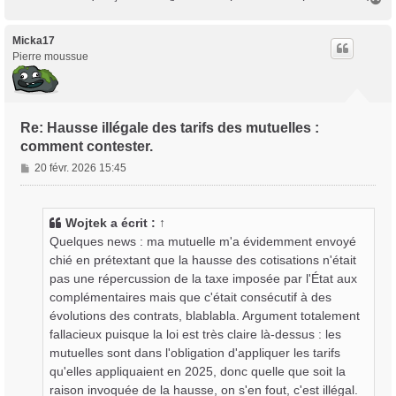
a
u
t
Micka17
Pierre moussue
Re: Hausse illégale des tarifs des mutuelles :
comment contester.
M
20 févr. 2026 15:45
e
s
s
Wojtek
a écrit :
↑
a
Quelques news : ma mutuelle m'a évidemment envoyé
g
chié en prétextant que la hausse des cotisations n'était
e
pas une répercussion de la taxe imposée par l'État aux
complémentaires mais que c'était consécutif à des
évolutions des contrats, blablabla. Argument totalement
fallacieux puisque la loi est très claire là-dessus : les
mutuelles sont dans l'obligation d'appliquer les tarifs
qu'elles appliquaient en 2025, donc quelle que soit la
raison invoquée de la hausse, on s'en fout, c'est illégal.