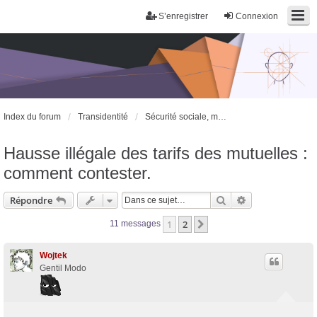
S’enregistrer
Connexion
Index du forum
Transidentité
Sécurité sociale, mutuelles et remboursement
Hausse illégale des tarifs des mutuelles :
comment contester.
Rechercher
Recherche avan
Répondre
1
2
Suivante
11 messages
Wojtek
Gentil Modo