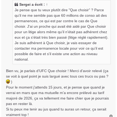
s
Sergei
a écrit :
↑
a
Je pense que tu veux plutôt dire "Que choisir" ? Parce
g
qu'il ne me semble pas que 60 millions de conso ait des
e
permanences, ce qui est par contre le cas de Que
choisir. J'ai un proche qui avait été aidé par Que choisir
pour un litige alors même qu'il n'était pas adhérent chez
eux et ça s'était très bien passé (litige réglé rapidement).
Je suis adhérent à Que choisir, je vais essayer de
contacter ma permanence locale pour voir ce qu'il est
possible de faire et s'il existe une action au niveau
national.
Bien vu, je parlais d'UFC Que choisir ! Merci d'avoir relevé (ça
se voit à quel point je suis largué avec tous ces trucs ou pas ?
)
Pour le moment j'attends 15 jours, et je pense que quand je
verrai en mars que ma mutuelle m'a encore prélevé au tarif
majoré de 2026, ça va tellement me faire chier que je pourrais
pas en rester là.
Si tu peux me tenir au jus quand tu auras un retour, ça serait
vraiment top !
H