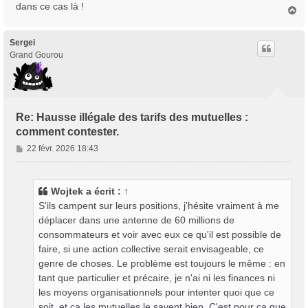
dans ce cas là !
H
a
u
t
Sergei
Grand Gourou
Re: Hausse illégale des tarifs des mutuelles :
comment contester.
M
22 févr. 2026 18:43
e
s
s
Wojtek
a écrit :
↑
a
S'ils campent sur leurs positions, j'hésite vraiment à me
g
déplacer dans une antenne de 60 millions de
e
consommateurs et voir avec eux ce qu'il est possible de
faire, si une action collective serait envisageable, ce
genre de choses. Le problème est toujours le même : en
tant que particulier et précaire, je n'ai ni les finances ni
les moyens organisationnels pour intenter quoi que ce
soit, et ça les mutuelles le savent bien. C'est pour ça que