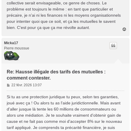
collective serait envisageable, ce genre de choses. Le
e
problème est toujours le même : en tant que particulier et
précaire, je n'ai ni les finances ni les moyens organisationnels
pour intenter quoi que ce soit, et ça les mutuelles le savent
bien. C'est pour ça que ça me révolte autant.
H
a
u
t
Micka17
Pierre moussue
Re: Hausse illégale des tarifs des mutuelles :
comment contester.
M
22 févr. 2026 13:07
e
s
Si tu as une protection juridique tu peux, selon tes garanties,
s
joué avec ça ! Ou alors tu as l'aide juridictionnelle. Mais avant
a
d'aller jusque là tente les 60 millions de consommateurs ou
g
alors une médiation. Je te souhaite vraiment d'obtenir gain de
e
cause et ne fait pas comme moi d'accepter 8% sur le nouveau
tarif appliqué. Je comprends ta précarité financière, je suis