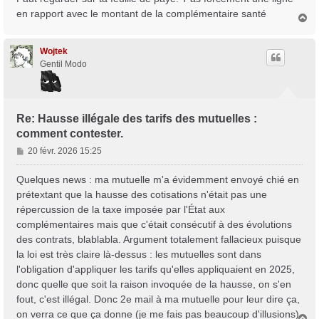
en rapport avec le montant de la complémentaire santé
H
a
u
t
Wojtek
Gentil Modo
Re: Hausse illégale des tarifs des mutuelles :
comment contester.
M
20 févr. 2026 15:25
e
s
Quelques news : ma mutuelle m'a évidemment envoyé chié en
s
prétextant que la hausse des cotisations n'était pas une
a
répercussion de la taxe imposée par l'État aux
g
complémentaires mais que c'était consécutif à des évolutions
e
des contrats, blablabla. Argument totalement fallacieux puisque
la loi est très claire là-dessus : les mutuelles sont dans
l'obligation d'appliquer les tarifs qu'elles appliquaient en 2025,
donc quelle que soit la raison invoquée de la hausse, on s'en
fout, c'est illégal. Donc 2e mail à ma mutuelle pour leur dire ça,
on verra ce que ça donne (je me fais pas beaucoup d'illusions).
H