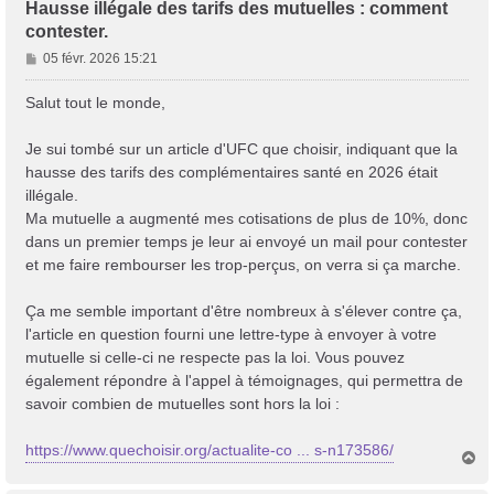
Hausse illégale des tarifs des mutuelles : comment
contester.
M
05 févr. 2026 15:21
e
s
Salut tout le monde,
s
a
Je sui tombé sur un article d'UFC que choisir, indiquant que la
g
hausse des tarifs des complémentaires santé en 2026 était
e
illégale.
Ma mutuelle a augmenté mes cotisations de plus de 10%, donc
dans un premier temps je leur ai envoyé un mail pour contester
et me faire rembourser les trop-perçus, on verra si ça marche.
Ça me semble important d'être nombreux à s'élever contre ça,
l'article en question fourni une lettre-type à envoyer à votre
mutuelle si celle-ci ne respecte pas la loi. Vous pouvez
également répondre à l'appel à témoignages, qui permettra de
savoir combien de mutuelles sont hors la loi :
https://www.quechoisir.org/actualite-co ... s-n173586/
H
a
u