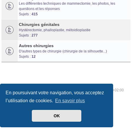
Les différentes techniques de mammectomie, les photos, les
questions et les réponses
Sujets :
415
Chirurgies génitales
Hystérectomie, phalloplastie, métoidioplastie
Sujets :
277
Autres chirurgies
D'autres types de chirurgie (chirurgie de la silhouette...)
Sujets :
12
Index du forum
Supprimer les cookies
Heures au format
UTC+02:00
En poursuivant votre navigation, vous acceptez
l’utilisation de cookies.
En savoir plus
OK