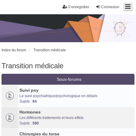
S’enregistrer
Connexion
Index du forum
Transition médicale
Trans District
Forum d'information sur les transidentités masculines FtM/FtX/Ft*
Transition médicale
Sous-forums
Suivi psy
Le suivi psychiatrique/psychologique en détails
Sujets :
84
Hormones
Les différents traitements et leurs effets
Sujets :
580
Chirurgies du torse