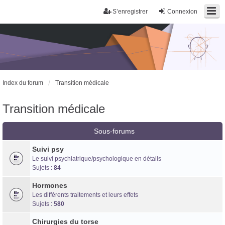
S’enregistrer
Connexion
Index du forum
Transition médicale
Trans District
Forum d'information sur les transidentités masculines FtM/FtX/Ft*
Transition médicale
Sous-forums
Suivi psy
Le suivi psychiatrique/psychologique en détails
Sujets :
84
Hormones
Les différents traitements et leurs effets
Sujets :
580
Chirurgies du torse