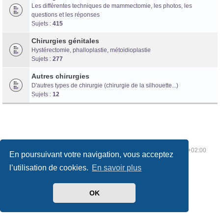
Les différentes techniques de mammectomie, les photos, les
questions et les réponses
Sujets :
415
Chirurgies génitales
Hystérectomie, phalloplastie, métoidioplastie
Sujets :
277
Autres chirurgies
D'autres types de chirurgie (chirurgie de la silhouette...)
Sujets :
12
Index du forum
Supprimer les cookies
Heures au format
UTC+02:00
En poursuivant votre navigation, vous acceptez
l’utilisation de cookies.
En savoir plus
OK