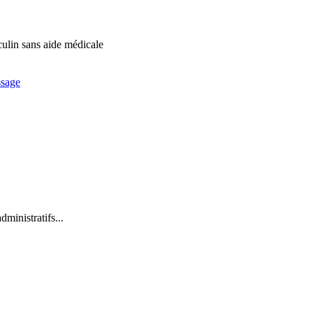
culin sans aide médicale
ssage
dministratifs...