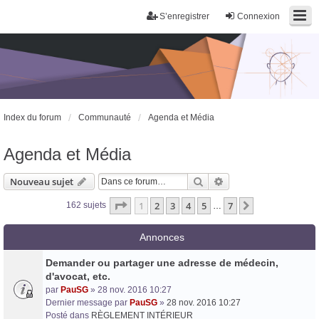
S’enregistrer
Connexion
Index du forum
Communauté
Agenda et Média
Agenda et Média
Rechercher
Recherche avancée
Nouveau sujet
Page
1
sur
7
1
2
3
4
5
7
Suivante
162 sujets
…
Annonces
Demander ou partager une adresse de médecin,
d'avocat, etc.
par
PauSG
» 28 nov. 2016 10:27
Dernier message par
PauSG
»
28 nov. 2016 10:27
Posté dans
RÈGLEMENT INTÉRIEUR