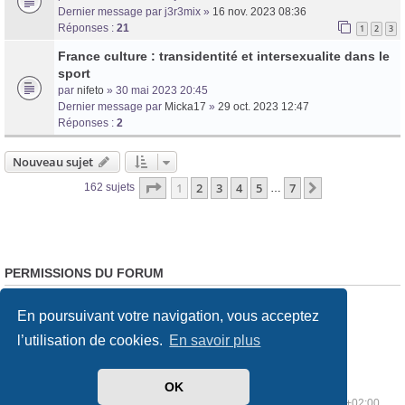
Dernier message par
j3r3mix
»
16 nov. 2023 08:36
Réponses :
21
1
2
3
France culture : transidentité et intersexualite dans le
sport
par
nifeto
» 30 mai 2023 20:45
Dernier message par
Micka17
»
29 oct. 2023 12:47
Réponses :
2
Nouveau sujet
Page
1
sur
7
1
2
3
4
5
7
Suivante
162 sujets
…
PERMISSIONS DU FORUM
Vous
ne pouvez pas
poster de nouveaux sujets
En poursuivant votre navigation, vous acceptez
Vous
ne pouvez pas
répondre aux sujets
Vous
ne pouvez pas
modifier vos messages
l’utilisation de cookies.
En savoir plus
Vous
ne pouvez pas
supprimer vos messages
Vous
ne pouvez pas
joindre des fichiers
OK
Index du forum
Supprimer les cookies
Heures au format
UTC+02:00