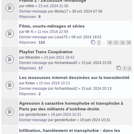
France 2 - 29/10/2024 -Infrarouge
par
nifeto
» 23 oct. 2024 11:38
Dernier message par
Micka17
»
30 oct. 2024 07:39
Réponses :
8
Films, courts-métrages et séries
par
Mr. K
» 11 nov. 2016 22:59
Dernier message par
Louis75
»
09 oct. 2024 19:01
Réponses :
124
1
10
11
12
13
…
Playlist Trans Coopérative
par
Méandre
» 23 juin 2021 18:42
Dernier message par
Archambaud2
»
15 juil. 2024 22:05
Réponses :
17
1
2
Les ressources internet dessinées sur la transidentité
par
Ketan
» 15 nov. 2016 10:13
Dernier message par
Archambaud2
»
15 juil. 2024 20:13
Réponses :
2
Agression à caractère homophobe et transphobe à
Paris par des militants d’extrême-droite
par
genderfucker
» 18 juin 2024 10:31
Dernier message par
genderfucker
»
18 juin 2024 10:31
Infiltration, harcèlement et transphobie : dans les