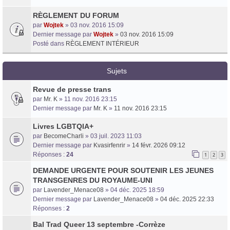
RÈGLEMENT DU FORUM
par
Wojtek
» 03 nov. 2016 15:09
Dernier message par
Wojtek
»
03 nov. 2016 15:09
Posté dans
RÈGLEMENT INTÉRIEUR
Sujets
Revue de presse trans
Trans District
par
Mr. K
» 11 nov. 2016 23:15
Forum d'information sur les transidentités masculines FtM/FtX/Ft*
Dernier message par
Mr. K
»
11 nov. 2016 23:15
Livres LGBTQIA+
par
BecomeCharli
» 03 juil. 2023 11:03
Dernier message par
Kvasirfenrir
»
14 févr. 2026 09:12
Réponses :
24
1
2
3
DEMANDE URGENTE POUR SOUTENIR LES JEUNES
TRANSGENRES DU ROYAUME-UNI
par
Lavender_Menace08
» 04 déc. 2025 18:59
Dernier message par
Lavender_Menace08
»
04 déc. 2025 22:33
Réponses :
2
Bal Trad Queer 13 septembre -Corrèze