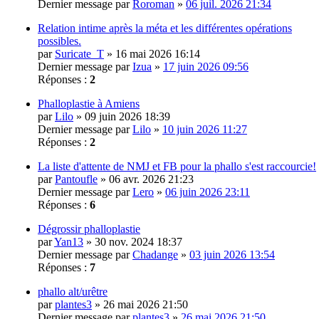
Dernier message par
Roroman
»
06 juil. 2026 21:34
Relation intime après la méta et les différentes opérations
possibles.
par
Suricate_T
» 16 mai 2026 16:14
Dernier message par
Izua
»
17 juin 2026 09:56
Réponses :
2
Phalloplastie à Amiens
par
Lilo
» 09 juin 2026 18:39
Dernier message par
Lilo
»
10 juin 2026 11:27
Réponses :
2
La liste d'attente de NMJ et FB pour la phallo s'est raccourcie!
par
Pantoufle
» 06 avr. 2026 21:23
Dernier message par
Lero
»
06 juin 2026 23:11
Réponses :
6
Dégrossir phalloplastie
par
Yan13
» 30 nov. 2024 18:37
Dernier message par
Chadange
»
03 juin 2026 13:54
Réponses :
7
phallo alt/urêtre
par
plantes3
» 26 mai 2026 21:50
Dernier message par
plantes3
»
26 mai 2026 21:50