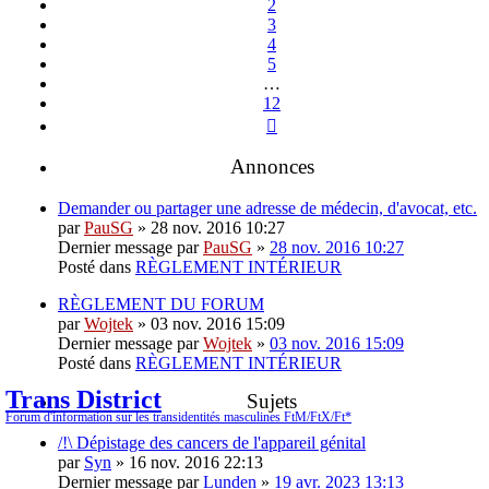
2
3
4
5
…
12
Suivante
Annonces
Demander ou partager une adresse de médecin, d'avocat, etc.
par
PauSG
» 28 nov. 2016 10:27
Dernier message par
PauSG
»
28 nov. 2016 10:27
Posté dans
RÈGLEMENT INTÉRIEUR
RÈGLEMENT DU FORUM
par
Wojtek
» 03 nov. 2016 15:09
Dernier message par
Wojtek
»
03 nov. 2016 15:09
Posté dans
RÈGLEMENT INTÉRIEUR
Trans District
Sujets
Forum d'information sur les transidentités masculines FtM/FtX/Ft*
/!\ Dépistage des cancers de l'appareil génital
par
Syn
» 16 nov. 2016 22:13
Dernier message par
Lunden
»
19 avr. 2023 13:13