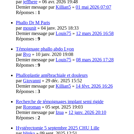
par
jeffhere
» 06 avr. 2026 19:48
Dernier message par
Killian5
»
01 mai 2026 07:07
Réponses :
1
Phallo Dr M Paris
par
mounit
» 04 janv. 2025 18:33
Dernier message par
Louis75
»
12 mars 2026 16:58
Réponses :
9
Témoignage phallo abdo Lyon
par
Ryo
» 10 janv. 2020 19:08
Dernier message par
Louis75
»
08 mars 2026 17:28
Réponses :
9
Phalloplastie antébrachiale et douleurs
par
Giovanni
» 29 déc. 2025 15:52
Dernier message par
Killian5
»
14 févr. 2026 16:26
Réponses :
3
Recherche de témoignages implant semi rigide
par
Roroman
» 05 sept. 2025 19:03
Dernier message par
Izua
»
12 janv. 2026 20:10
Réponses :
2
Hystérectomie 5 septembre 2025 CHU Lille
par
blinko
» 09 sept. 2025 12:51