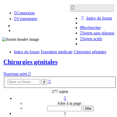
Connexion
Index du forum
S’enregistrer
Rechercher
Sujets sans réponse
Sujets actifs
Index du forum
Transition médicale
Chirurgies génitales
Chirurgies génitales
Nouveau sujet
Recherche
Rechercher
avancée
277 sujets
Page
1
Aller à la page :
sur
12
1