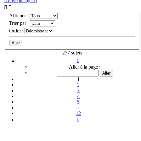
Nouveau sujet
Afficher :
Trier par :
Ordre :
277 sujets
Page
1
Aller à la page :
sur
12
1
2
3
4
5
…
12
Suivante