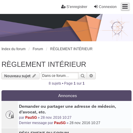
S’enregistrer
Connexion
Index du forum
Forum
RÈGLEMENT INTÉRIEUR
RÈGLEMENT INTÉRIEUR
Rechercher
Recherche avancée
Nouveau sujet
8 sujets • Page
1
sur
1
Trans District
Annonces
Forum d'information sur les transidentités masculines FtM/FtX/Ft*
Demander ou partager une adresse de médecin,
d'avocat, etc.
par
PauSG
» 28 nov. 2016 10:27
Dernier message par
PauSG
»
28 nov. 2016 10:27