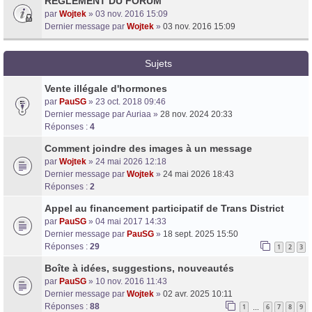
RÈGLEMENT DU FORUM
par
Wojtek
» 03 nov. 2016 15:09
Dernier message par
Wojtek
»
03 nov. 2016 15:09
Sujets
Vente illégale d'hormones
par
PauSG
» 23 oct. 2018 09:46
Dernier message par
Auriaa
»
28 nov. 2024 20:33
Réponses :
4
Comment joindre des images à un message
par
Wojtek
» 24 mai 2026 12:18
Dernier message par
Wojtek
»
24 mai 2026 18:43
Réponses :
2
Appel au financement participatif de Trans District
par
PauSG
» 04 mai 2017 14:33
Dernier message par
PauSG
»
18 sept. 2025 15:50
Réponses :
29
1
2
3
Boîte à idées, suggestions, nouveautés
par
PauSG
» 10 nov. 2016 11:43
Dernier message par
Wojtek
»
02 avr. 2025 10:11
Réponses :
88
1
6
7
8
9
…