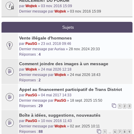
RÈGLEMENT DU FORUM
par
Wojtek
» 03 nov. 2016 15:09
Dernier message par
Wojtek
»
03 nov. 2016 15:09
Sujets
Vente illégale d'hormones
par
PauSG
» 23 oct. 2018 09:46
Dernier message par
Auriaa
»
28 nov. 2024 20:33
Réponses :
4
Comment joindre des images à un message
par
Wojtek
» 24 mai 2026 12:18
Dernier message par
Wojtek
»
24 mai 2026 18:43
Réponses :
2
Appel au financement participatif de Trans District
par
PauSG
» 04 mai 2017 14:33
Dernier message par
PauSG
»
18 sept. 2025 15:50
Réponses :
29
1
2
3
Boîte à idées, suggestions, nouveautés
par
PauSG
» 10 nov. 2016 11:43
Dernier message par
Wojtek
»
02 avr. 2025 10:11
Réponses :
88
1
6
7
8
9
…