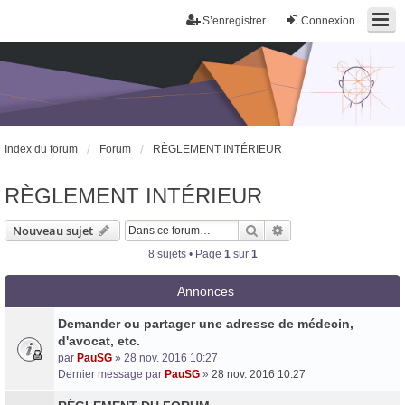
S’enregistrer
Connexion
Index du forum
Forum
RÈGLEMENT INTÉRIEUR
RÈGLEMENT INTÉRIEUR
Rechercher
Recherche avancée
Nouveau sujet
8 sujets • Page
1
sur
1
Trans District
Annonces
Forum d'information sur les transidentités masculines FtM/FtX/Ft*
Demander ou partager une adresse de médecin,
d'avocat, etc.
par
PauSG
» 28 nov. 2016 10:27
Dernier message par
PauSG
»
28 nov. 2016 10:27