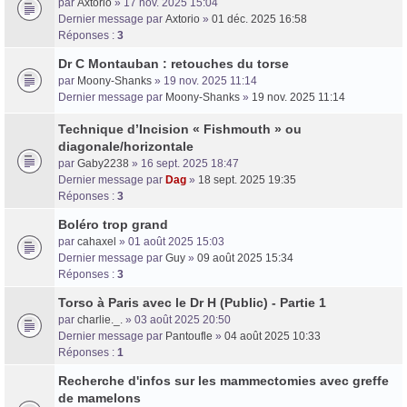
par
Axtorio
» 17 nov. 2025 15:04
Dernier message par
Axtorio
»
01 déc. 2025 16:58
Réponses :
3
Dr C Montauban : retouches du torse
par
Moony-Shanks
» 19 nov. 2025 11:14
Dernier message par
Moony-Shanks
»
19 nov. 2025 11:14
Technique d’Incision « Fishmouth » ou
diagonale/horizontale
par
Gaby2238
» 16 sept. 2025 18:47
Dernier message par
Dag
»
18 sept. 2025 19:35
Réponses :
3
Boléro trop grand
par
cahaxel
» 01 août 2025 15:03
Dernier message par
Guy
»
09 août 2025 15:34
Réponses :
3
Torso à Paris avec le Dr H (Public) - Partie 1
par
charlie._.
» 03 août 2025 20:50
Dernier message par
Pantoufle
»
04 août 2025 10:33
Réponses :
1
Recherche d'infos sur les mammectomies avec greffe
de mamelons