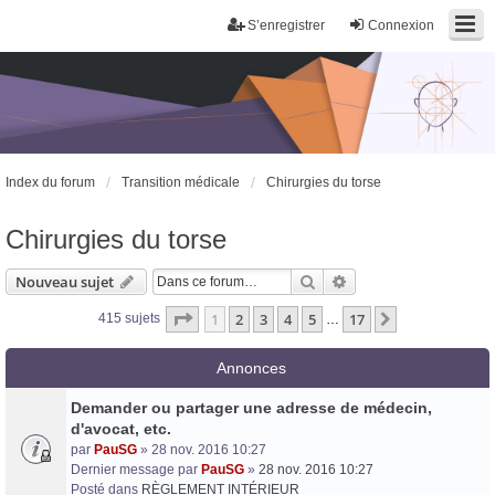
S’enregistrer
Connexion
Index du forum
Transition médicale
Chirurgies du torse
Chirurgies du torse
Rechercher
Recherche avancée
Nouveau sujet
Page
1
sur
17
1
2
3
4
5
17
Suivante
415 sujets
…
Annonces
Demander ou partager une adresse de médecin,
d'avocat, etc.
par
PauSG
» 28 nov. 2016 10:27
Dernier message par
PauSG
»
28 nov. 2016 10:27
Posté dans
RÈGLEMENT INTÉRIEUR