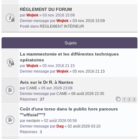
RÈGLEMENT DU FORUM
par
Wojtek
» 03 nov. 2016 15:09
Dernier message par
Wojtek
»
03 nov. 2016 15:09
Posté dans
RÈGLEMENT INTÉRIEUR
Sujets
Trans District
La mammectomie et les différentes techniques
Forum d'information sur les transidentités masculines FtM/FtX/Ft*
opératoires
par
Wojtek
» 05 nov. 2016 21:15
Dernier message par
Wojtek
»
05 nov. 2016 21:15
Avis sur le Dr R. à Nantes
par
CAME
» 05 avr. 2026 23:08
Dernier message par
CAME
»
06 août 2026 22:35
Réponses :
27
1
2
3
Coût d'une torso dans le public hors parcours
''''officiel'''''?
par
nectarin
» 02 août 2026 00:56
Dernier message par
Dag
»
02 août 2026 03:10
Réponses :
1