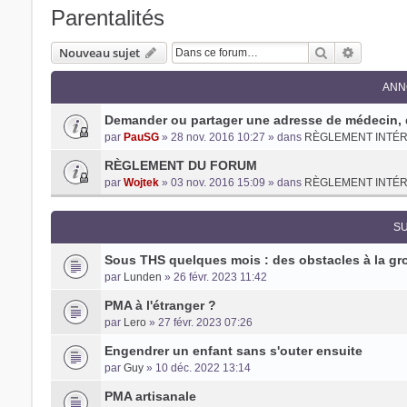
Parentalités
Rechercher
Recherch
Nouveau sujet
ANN
Trans District
Demander ou partager une adresse de médecin, d
Forum d'information sur les transidentités masculines FtM/FtX/
par
PauSG
» 28 nov. 2016 10:27 » dans
RÈGLEMENT INTÉR
RÈGLEMENT DU FORUM
par
Wojtek
» 03 nov. 2016 15:09 » dans
RÈGLEMENT INTÉR
SU
Sous THS quelques mois : des obstacles à la gr
par
Lunden
» 26 févr. 2023 11:42
PMA à l'étranger ?
par
Lero
» 27 févr. 2023 07:26
Engendrer un enfant sans s'outer ensuite
par
Guy
» 10 déc. 2022 13:14
PMA artisanale