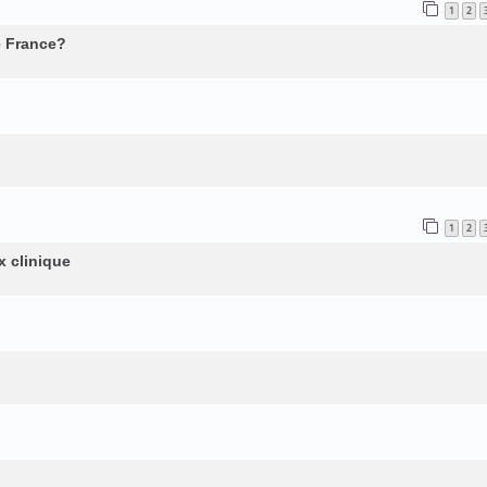
1
2
e France?
1
2
x clinique