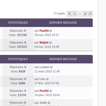
1
2
3
Précédente
Suivant
72 sujets
STATISTIQUES
DERNIER MESSAGE
Réponses:
0
par
PauSG
Vues:
157192
28 nov. 2016 10:27
Réponses:
0
par
Wojtek
Vues:
157113
03 nov. 2016 15:09
STATISTIQUES
DERNIER MESSAGE
Réponses:
4
par
Lunden
Vues:
8429
11 mars 2023 11:40
Réponses:
0
par
Lero
Vues:
9286
27 févr. 2023 07:26
Réponses:
5
par
PauSG
Vues:
13170
24 janv. 2023 10:04
Réponses:
8
par
Justin