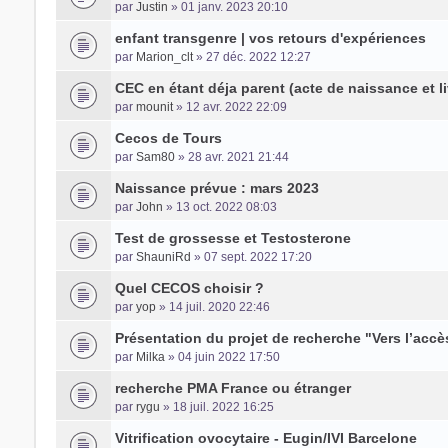
par
Justin
» 01 janv. 2023 20:10
enfant transgenre | vos retours d'expériences
par
Marion_clt
» 27 déc. 2022 12:27
CEC en étant déja parent (acte de naissance et liv
par
mounit
» 12 avr. 2022 22:09
Cecos de Tours
par
Sam80
» 28 avr. 2021 21:44
Naissance prévue : mars 2023
par
John
» 13 oct. 2022 08:03
Test de grossesse et Testosterone
par
ShauniRd
» 07 sept. 2022 17:20
Quel CECOS choisir ?
par
yop
» 14 juil. 2020 22:46
Présentation du projet de recherche "Vers l’acc
par
Milka
» 04 juin 2022 17:50
recherche PMA France ou étranger
par
rygu
» 18 juil. 2022 16:25
Vitrification ovocytaire - Eugin/IVI Barcelone