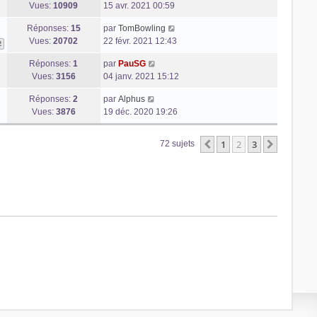
Vues:
10909
15 avr. 2021 00:59
Réponses:
15
par
TomBowling
Vues:
20702
22 févr. 2021 12:43
2
Réponses:
1
par
PauSG
Vues:
3156
04 janv. 2021 15:12
Réponses:
2
par
Alphus
Vues:
3876
19 déc. 2020 19:26
1
2
3
Précédente
Suivant
72 sujets