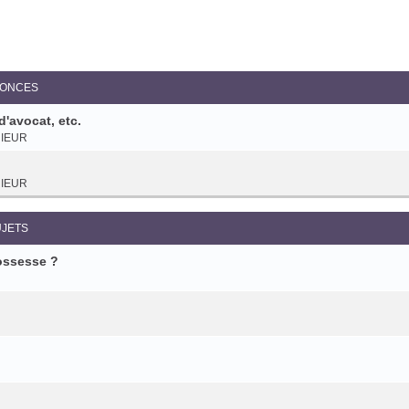
e avancée
ONCES
'avocat, etc.
Ft*
IEUR
IEUR
JETS
ossesse ?