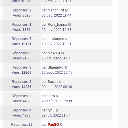
Vues:
18376
19 janv. 2023 01:38
Réponses:
2
par
Marion_clt
Vues:
8625
31 déc. 2022 11:44
Réponses:
1
par
Rory_hanna
Vues:
7382
25 nov. 2022 12:33
Réponses:
7
par
lucalansm
Vues:
19131
20 nov. 2022 18:21
Réponses:
5
par
Max804
Vues:
9160
15 oct. 2022 11:07
Réponses:
8
par
ShauniRd
Vues:
12265
12 sept. 2022 12:49
Réponses:
8
par
Bacon
Vues:
14036
30 août 2022 09:40
Réponses:
2
par
Lero
Vues:
4452
29 août 2022 19:39
Réponses:
4
par
rygu
Vues:
4736
19 juil. 2022 11:57
Réponses:
29
par
PauSG