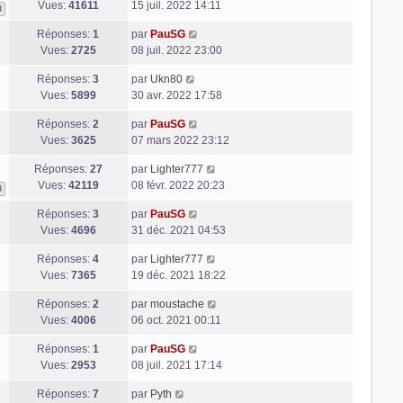
Vues:
41611
15 juil. 2022 14:11
3
Réponses:
1
par
PauSG
Vues:
2725
08 juil. 2022 23:00
Réponses:
3
par
Ukn80
Vues:
5899
30 avr. 2022 17:58
Réponses:
2
par
PauSG
Vues:
3625
07 mars 2022 23:12
Réponses:
27
par
Lighter777
Vues:
42119
08 févr. 2022 20:23
3
Réponses:
3
par
PauSG
Vues:
4696
31 déc. 2021 04:53
Réponses:
4
par
Lighter777
Vues:
7365
19 déc. 2021 18:22
Réponses:
2
par
moustache
Vues:
4006
06 oct. 2021 00:11
Réponses:
1
par
PauSG
Vues:
2953
08 juil. 2021 17:14
Réponses:
7
par
Pyth