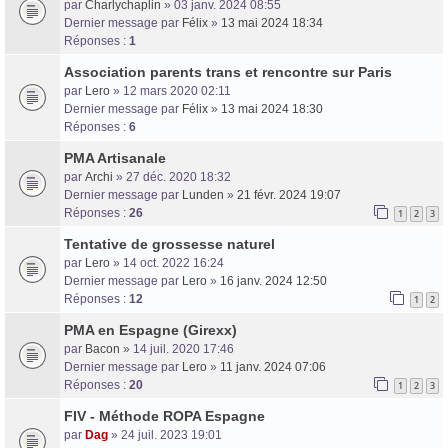
par
Charlychaplin
» 03 janv. 2024 08:55
Dernier message par
Félix
»
13 mai 2024 18:34
Réponses :
1
Association parents trans et rencontre sur Paris
par
Lero
» 12 mars 2020 02:11
Dernier message par
Félix
»
13 mai 2024 18:30
Réponses :
6
PMA Artisanale
par
Archi
» 27 déc. 2020 18:32
Dernier message par
Lunden
»
21 févr. 2024 19:07
Réponses :
26
1
2
3
Tentative de grossesse naturel
par
Lero
» 14 oct. 2022 16:24
Dernier message par
Lero
»
16 janv. 2024 12:50
Réponses :
12
1
2
PMA en Espagne (Girexx)
par
Bacon
» 14 juil. 2020 17:46
Dernier message par
Lero
»
11 janv. 2024 07:06
Réponses :
20
1
2
3
FIV - Méthode ROPA Espagne
par
Dag
» 24 juil. 2023 19:01