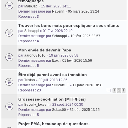
témoignages
par
MaloJsp
» 15 déc. 2025 14:11
Dernier message par
Ravenn
»
05 mars 2026 23:24
Réponses :
3
Trouver les bons mots pour expliquer à ses enfants
par
Schnappi
» 01 févr. 2026 22:40
Dernier message par
Schnappi
»
10 févr. 2026 22:57
Réponses :
4
Mon envie de devenir Papa
par
aaron081010
» 19 juin 2023 08:58
Dernier message par
lLex
»
01 févr. 2026 15:56
Réponses :
5
Être déjà parent avant sa transition
par
Tristan
» 30 juil. 2018 12:36
Dernier message par
Suricate_T
»
11 janv. 2026 18:31
Réponses :
23
1
2
3
Grossesse-cec-filiation (MTF/Fcis)
par
Beverly_foxeen
» 23 sept. 2024 00:30
Dernier message par
Sebas00
»
31 déc. 2025 13:15
Réponses :
5
Projet PMA, beaucoup de questions.