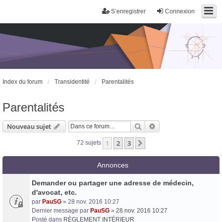
S’enregistrer
Connexion
Index du forum
Transidentité
Parentalités
Parentalités
Rechercher
Recherche avancée
Nouveau sujet
1
2
3
Suivante
72 sujets
Annonces
Demander ou partager une adresse de médecin,
d'avocat, etc.
par
PauSG
» 28 nov. 2016 10:27
Dernier message par
PauSG
»
28 nov. 2016 10:27
Posté dans
RÈGLEMENT INTÉRIEUR