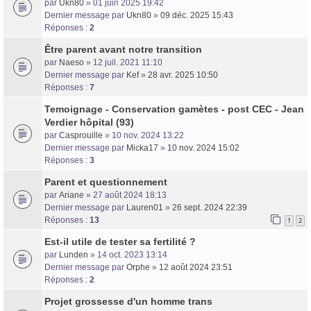
par
Ukn80
» 01 juin 2025 19:42
Dernier message par
Ukn80
»
09 déc. 2025 15:43
Réponses :
2
Être parent avant notre transition
par
Naeso
» 12 juil. 2021 11:10
Dernier message par
Kef
»
28 avr. 2025 10:50
Réponses :
7
Temoignage - Conservation gamètes - post CEC - Jean
Verdier hôpital (93)
par
Casprouille
» 10 nov. 2024 13:22
Dernier message par
Micka17
»
10 nov. 2024 15:02
Réponses :
3
Parent et questionnement
par
Ariane
» 27 août 2024 18:13
Dernier message par
Lauren01
»
26 sept. 2024 22:39
Réponses :
13
1
2
Est-il utile de tester sa fertilité ?
par
Lunden
» 14 oct. 2023 13:14
Dernier message par
Orphe
»
12 août 2024 23:51
Réponses :
2
Projet grossesse d'un homme trans