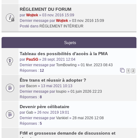
RÈGLEMENT DU FORUM
par
Wojtek
» 03 nov. 2016 15:09
Dernier message par
Wojtek
»
03 nov. 2016 15:09
Posté dans
RÈGLEMENT INTÉRIEUR
Sujets
Tableau des possibilités d'accès à la PMA
Trans District
par
PauSG
» 28 sept. 2021 12:04
Forum d'information sur les transidentités masculines FtM/FtX/Ft*
Dernier message par
TomBowling
»
01 févr. 2023 08:43
Réponses :
12
1
2
Être trans et réussir à adopter ?
par
Bacon
» 13 mai 2021 10:13
Dernier message par
loupio
»
01 juin 2026 22:23
Réponses :
8
Devenir père célibataire
par
Gab
» 26 nov. 2019 19:01
Dernier message par
Vankiel
»
28 mai 2026 12:08
Réponses :
5
FtM et grossesse demande de discussions et