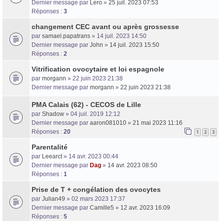
Dernier message par
Lero
»
25 juil. 2023 07:53
Réponses :
3
changement CEC avant ou après grossesse
par
samael.papatrans
» 14 juil. 2023 14:50
Dernier message par
John
»
14 juil. 2023 15:50
Réponses :
2
Vitrification ovocytaire et loi espagnole
par
morgann
» 22 juin 2023 21:38
Dernier message par
morgann
»
22 juin 2023 21:38
PMA Calais (62) - CECOS de Lille
par
Shadow
» 04 juil. 2019 12:12
Dernier message par
aaron081010
»
21 mai 2023 11:16
Réponses :
20
1
2
3
Parentalité
par
Leearct
» 14 avr. 2023 00:44
Dernier message par
Dag
»
14 avr. 2023 08:50
Réponses :
1
Prise de T + congélation des ovocytes
par
Julian49
» 02 mars 2023 17:37
Dernier message par
Camille5
»
12 avr. 2023 16:09
Réponses :
5