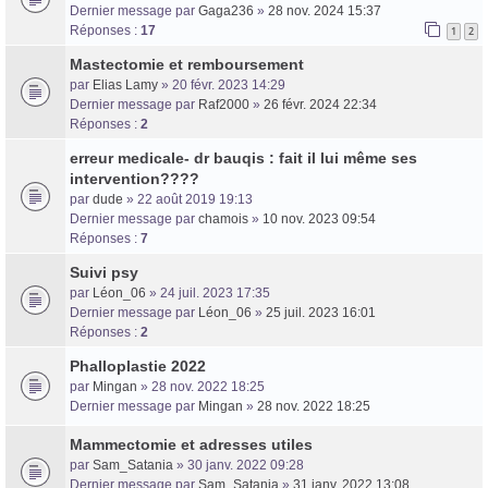
Dernier message par
Gaga236
»
28 nov. 2024 15:37
Réponses :
17
1
2
Mastectomie et remboursement
par
Elias Lamy
» 20 févr. 2023 14:29
Dernier message par
Raf2000
»
26 févr. 2024 22:34
Réponses :
2
erreur medicale- dr bauqis : fait il lui même ses
intervention????
par
dude
» 22 août 2019 19:13
Dernier message par
chamois
»
10 nov. 2023 09:54
Réponses :
7
Suivi psy
par
Léon_06
» 24 juil. 2023 17:35
Dernier message par
Léon_06
»
25 juil. 2023 16:01
Réponses :
2
Phalloplastie 2022
par
Mingan
» 28 nov. 2022 18:25
Dernier message par
Mingan
»
28 nov. 2022 18:25
Mammectomie et adresses utiles
par
Sam_Satania
» 30 janv. 2022 09:28
Dernier message par
Sam_Satania
»
31 janv. 2022 13:08