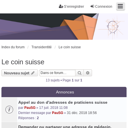
S’enregistrer
Connexion
Index du forum
Transidentité
Le coin suisse
Le coin suisse
Rechercher
Recherche avancée
Nouveau sujet
13 sujets • Page
1
sur
1
Annonces
Appel au don d'adresses de praticiens suisse
par
PauSG
» 17 juil. 2018 11:08
Dernier message par
PauSG
»
31 déc. 2018 18:56
Réponses :
2
Trans District
Demander ou partager une adresse de médecin,
Forum d'information sur les transidentités masculines FtM/FtX/Ft*