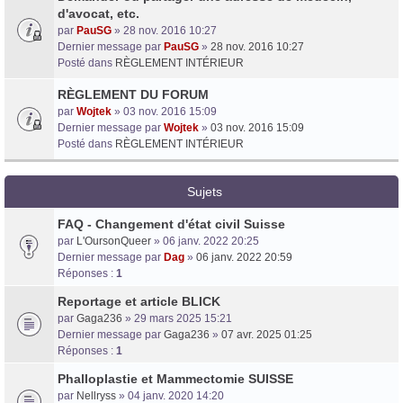
d'avocat, etc.
par
PauSG
» 28 nov. 2016 10:27
Dernier message par
PauSG
»
28 nov. 2016 10:27
Posté dans
RÈGLEMENT INTÉRIEUR
RÈGLEMENT DU FORUM
par
Wojtek
» 03 nov. 2016 15:09
Dernier message par
Wojtek
»
03 nov. 2016 15:09
Posté dans
RÈGLEMENT INTÉRIEUR
Sujets
FAQ - Changement d'état civil Suisse
par
L'OursonQueer
» 06 janv. 2022 20:25
Dernier message par
Dag
»
06 janv. 2022 20:59
Réponses :
1
Reportage et article BLICK
par
Gaga236
» 29 mars 2025 15:21
Dernier message par
Gaga236
»
07 avr. 2025 01:25
Réponses :
1
Phalloplastie et Mammectomie SUISSE
par
Nellryss
» 04 janv. 2020 14:20