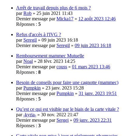
Arrêt de travail depuis plus de 6 mois ?
par
Rob
» 25 juin 2021 11:43
Dernier message par
Micka17
»
12 août 2023 12:46
Réponses :
5
Refus d'accès à l'IVG ?
par
Seregil
» 09 juin 2023 16:18
Dernier message par
Seregil
»
09 juin 2023 16:18
Remboursement mammec Mutuelle
par
Noal
» 28 févr. 2023 14:25
Dernier message par
couss
»
01 mars 2023 13:46
Réponses :
8
Besoin de conseils pour faire une cagnotte (mammec)
par
Pumpkin
» 23 janv. 2023 15:28
Dernier message par
Pumpkin
»
31 janv. 2023 19:51
Réponses :
5
Qu’est ce qui est visible par le biais de la carte vitale ?
par
-kyria-
» 30 nov. 2022 21:47
Dernier message par
Sergei
»
09 janv. 2023 22:31
Réponses :
3
Carte vitale non mise à jour et réglements pharmacies