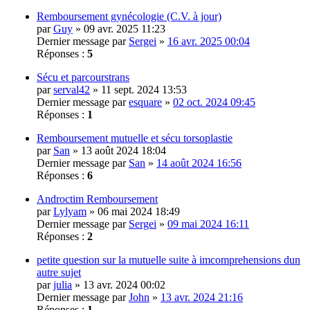
Remboursement gynécologie (C.V. à jour)
par
Guy
» 09 avr. 2025 11:23
Dernier message par
Sergei
»
16 avr. 2025 00:04
Réponses :
5
Sécu et parcourstrans
par
serval42
» 11 sept. 2024 13:53
Dernier message par
esquare
»
02 oct. 2024 09:45
Réponses :
1
Remboursement mutuelle et sécu torsoplastie
par
San
» 13 août 2024 18:04
Dernier message par
San
»
14 août 2024 16:56
Réponses :
6
Androctim Remboursement
par
Lylyam
» 06 mai 2024 18:49
Dernier message par
Sergei
»
09 mai 2024 16:11
Réponses :
2
petite question sur la mutuelle suite à imcomprehensions dun
autre sujet
par
julia
» 13 avr. 2024 00:02
Dernier message par
John
»
13 avr. 2024 21:16
Réponses :
1