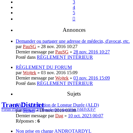
3
4
5
Suivante
Annonces
Demander ou partager une adresse de médecin, d'avocat, etc.
par
PauSG
» 28 nov. 2016 10:27
Dernier message par
PauSG
»
28 nov. 2016 10:27
Posté dans
RÈGLEMENT INTÉRIEUR
RÈGLEMENT DU FORUM
par
Wojtek
» 03 nov. 2016 15:09
Dernier message par
Wojtek
»
03 nov. 2016 15:09
Posté dans
RÈGLEMENT INTÉRIEUR
Sujets
Trans District
FAQ : L'Affection de Longue Durée (ALD)
Forum d'information sur les transidentités masculines FtM/FtX/Ft*
par
Sergei
» 18 nov. 2016 03:38
Dernier message par
Dag
»
10 oct. 2023 00:07
Réponses :
6
Non prise en charge ANDROTARDYL