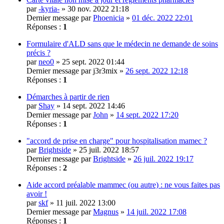
par
-kyria-
» 30 nov. 2022 21:18
Dernier message par
Phoenicia
»
01 déc. 2022 22:01
Réponses :
1
Formulaire d'ALD sans que le médecin ne demande de soins
précis ?
par
neo0
» 25 sept. 2022 01:44
Dernier message par
j3r3mix
»
26 sept. 2022 12:18
Réponses :
1
Démarches à partir de rien
par
Shay
» 14 sept. 2022 14:46
Dernier message par
John
»
14 sept. 2022 17:20
Réponses :
1
"accord de prise en charge" pour hospitalisation mamec ?
par
Brightside
» 25 juil. 2022 18:57
Dernier message par
Brightside
»
26 juil. 2022 19:17
Réponses :
2
Aide accord préalable mammec (ou autre) : ne vous faites pas
avoir !
par
skf
» 11 juil. 2022 13:00
Dernier message par
Magnus
»
14 juil. 2022 17:08
Réponses :
1