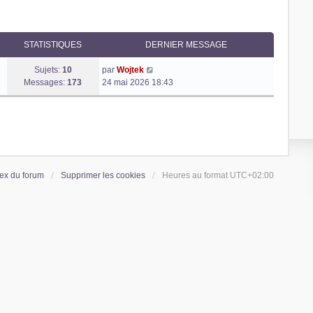
STATISTIQUES
DERNIER MESSAGE
V
Sujets:
10
par
Wojtek
o
Messages:
173
24 mai 2026 18:43
i
r
l
e
d
e
r
ex du forum
Supprimer les cookies
Heures au format
UTC+02:00
n
i
e
r
m
e
s
s
a
g
e