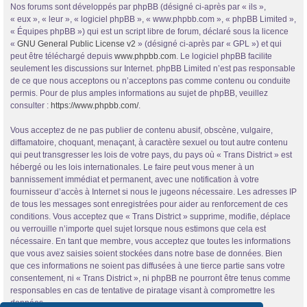
Nos forums sont développés par phpBB (désigné ci-après par « ils »,
« eux », « leur », « logiciel phpBB », « www.phpbb.com », « phpBB Limited »,
« Équipes phpBB ») qui est un script libre de forum, déclaré sous la licence
«
GNU General Public License v2
» (désigné ci-après par « GPL ») et qui
peut être téléchargé depuis
www.phpbb.com
. Le logiciel phpBB facilite
seulement les discussions sur Internet. phpBB Limited n’est pas responsable
de ce que nous acceptons ou n’acceptons pas comme contenu ou conduite
permis. Pour de plus amples informations au sujet de phpBB, veuillez
consulter :
https://www.phpbb.com/
.
Vous acceptez de ne pas publier de contenu abusif, obscène, vulgaire,
diffamatoire, choquant, menaçant, à caractère sexuel ou tout autre contenu
qui peut transgresser les lois de votre pays, du pays où « Trans District » est
hébergé ou les lois internationales. Le faire peut vous mener à un
bannissement immédiat et permanent, avec une notification à votre
fournisseur d’accès à Internet si nous le jugeons nécessaire. Les adresses IP
de tous les messages sont enregistrées pour aider au renforcement de ces
conditions. Vous acceptez que « Trans District » supprime, modifie, déplace
ou verrouille n’importe quel sujet lorsque nous estimons que cela est
nécessaire. En tant que membre, vous acceptez que toutes les informations
que vous avez saisies soient stockées dans notre base de données. Bien
que ces informations ne soient pas diffusées à une tierce partie sans votre
consentement, ni « Trans District », ni phpBB ne pourront être tenus comme
responsables en cas de tentative de piratage visant à compromettre les
données.