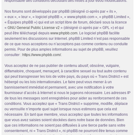
responsable des conditions découlant des mises à jour et/ou modifications.
Nos forums sont développés par phpBB (désigné ci-après par « ils »,
« eux », « leur », « logiciel phpBB », « www.phpbb.com », « phpBB Limited »,
« Équipes phpBB ») qui est un script libre de forum, déclaré sous la licence
«
GNU General Public License v2
» (désigné ci-après par « GPL ») et qui
peut être téléchargé depuis
www.phpbb.com
. Le logiciel phpBB facilite
seulement les discussions sur Internet. phpBB Limited n’est pas responsable
de ce que nous acceptons ou n’acceptons pas comme contenu ou conduite
permis. Pour de plus amples informations au sujet de phpBB, veuillez
consulter :
https://www.phpbb.com/
.
Vous acceptez de ne pas publier de contenu abusif, obscène, vulgaire,
diffamatoire, choquant, menaçant, à caractère sexuel ou tout autre contenu
qui peut transgresser les lois de votre pays, du pays où « Trans District » est
hébergé ou les lois internationales. Le faire peut vous mener à un
bannissement immédiat et permanent, avec une notification à votre
fournisseur d’accès à Internet si nous le jugeons nécessaire. Les adresses IP
de tous les messages sont enregistrées pour aider au renforcement de ces
conditions. Vous acceptez que « Trans District » supprime, modifie, déplace
ou verrouille n’importe quel sujet lorsque nous estimons que cela est
nécessaire. En tant que membre, vous acceptez que toutes les informations
que vous avez saisies soient stockées dans notre base de données. Bien
que ces informations ne soient pas diffusées à une tierce partie sans votre
consentement, ni « Trans District », ni phpBB ne pourront être tenus comme