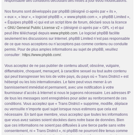
responsable des conditions découlant des mises à jour et/ou modifications.
Nos forums sont développés par phpBB (désigné ci-après par « ils »,
« eux », « leur », « logiciel phpBB », « www.phpbb.com », « phpBB Limited »,
« Équipes phpBB ») qui est un script libre de forum, déclaré sous la licence
«
GNU General Public License v2
» (désigné ci-après par « GPL ») et qui
peut être téléchargé depuis
www.phpbb.com
. Le logiciel phpBB facilite
seulement les discussions sur Internet. phpBB Limited n’est pas responsable
de ce que nous acceptons ou n’acceptons pas comme contenu ou conduite
permis. Pour de plus amples informations au sujet de phpBB, veuillez
consulter :
https://www.phpbb.com/
.
Vous acceptez de ne pas publier de contenu abusif, obscène, vulgaire,
diffamatoire, choquant, menaçant, à caractère sexuel ou tout autre contenu
qui peut transgresser les lois de votre pays, du pays où « Trans District » est
hébergé ou les lois internationales. Le faire peut vous mener à un
bannissement immédiat et permanent, avec une notification à votre
fournisseur d’accès à Internet si nous le jugeons nécessaire. Les adresses IP
de tous les messages sont enregistrées pour aider au renforcement de ces
conditions. Vous acceptez que « Trans District » supprime, modifie, déplace
ou verrouille n’importe quel sujet lorsque nous estimons que cela est
nécessaire. En tant que membre, vous acceptez que toutes les informations
que vous avez saisies soient stockées dans notre base de données. Bien
que ces informations ne soient pas diffusées à une tierce partie sans votre
consentement, ni « Trans District », ni phpBB ne pourront être tenus comme