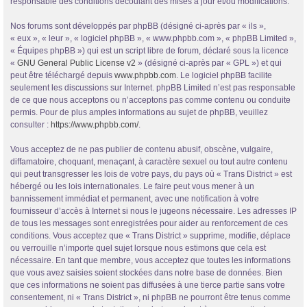
responsable des conditions découlant des mises à jour et/ou modifications.
Nos forums sont développés par phpBB (désigné ci-après par « ils »,
« eux », « leur », « logiciel phpBB », « www.phpbb.com », « phpBB Limited »,
« Équipes phpBB ») qui est un script libre de forum, déclaré sous la licence
«
GNU General Public License v2
» (désigné ci-après par « GPL ») et qui
peut être téléchargé depuis
www.phpbb.com
. Le logiciel phpBB facilite
seulement les discussions sur Internet. phpBB Limited n’est pas responsable
de ce que nous acceptons ou n’acceptons pas comme contenu ou conduite
permis. Pour de plus amples informations au sujet de phpBB, veuillez
consulter :
https://www.phpbb.com/
.
Vous acceptez de ne pas publier de contenu abusif, obscène, vulgaire,
diffamatoire, choquant, menaçant, à caractère sexuel ou tout autre contenu
qui peut transgresser les lois de votre pays, du pays où « Trans District » est
hébergé ou les lois internationales. Le faire peut vous mener à un
bannissement immédiat et permanent, avec une notification à votre
fournisseur d’accès à Internet si nous le jugeons nécessaire. Les adresses IP
de tous les messages sont enregistrées pour aider au renforcement de ces
conditions. Vous acceptez que « Trans District » supprime, modifie, déplace
ou verrouille n’importe quel sujet lorsque nous estimons que cela est
nécessaire. En tant que membre, vous acceptez que toutes les informations
que vous avez saisies soient stockées dans notre base de données. Bien
que ces informations ne soient pas diffusées à une tierce partie sans votre
consentement, ni « Trans District », ni phpBB ne pourront être tenus comme