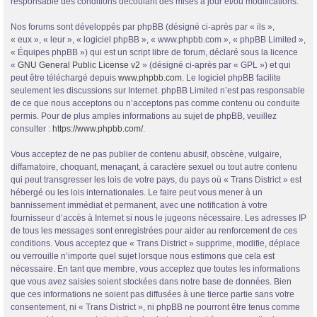
responsable des conditions découlant des mises à jour et/ou modifications.
Nos forums sont développés par phpBB (désigné ci-après par « ils »,
« eux », « leur », « logiciel phpBB », « www.phpbb.com », « phpBB Limited »,
« Équipes phpBB ») qui est un script libre de forum, déclaré sous la licence
«
GNU General Public License v2
» (désigné ci-après par « GPL ») et qui
peut être téléchargé depuis
www.phpbb.com
. Le logiciel phpBB facilite
seulement les discussions sur Internet. phpBB Limited n’est pas responsable
de ce que nous acceptons ou n’acceptons pas comme contenu ou conduite
permis. Pour de plus amples informations au sujet de phpBB, veuillez
consulter :
https://www.phpbb.com/
.
Vous acceptez de ne pas publier de contenu abusif, obscène, vulgaire,
diffamatoire, choquant, menaçant, à caractère sexuel ou tout autre contenu
qui peut transgresser les lois de votre pays, du pays où « Trans District » est
hébergé ou les lois internationales. Le faire peut vous mener à un
bannissement immédiat et permanent, avec une notification à votre
fournisseur d’accès à Internet si nous le jugeons nécessaire. Les adresses IP
de tous les messages sont enregistrées pour aider au renforcement de ces
conditions. Vous acceptez que « Trans District » supprime, modifie, déplace
ou verrouille n’importe quel sujet lorsque nous estimons que cela est
nécessaire. En tant que membre, vous acceptez que toutes les informations
que vous avez saisies soient stockées dans notre base de données. Bien
que ces informations ne soient pas diffusées à une tierce partie sans votre
consentement, ni « Trans District », ni phpBB ne pourront être tenus comme