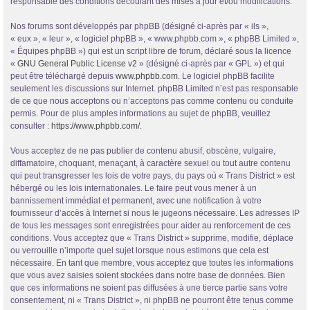
responsable des conditions découlant des mises à jour et/ou modifications.
Nos forums sont développés par phpBB (désigné ci-après par « ils »,
« eux », « leur », « logiciel phpBB », « www.phpbb.com », « phpBB Limited »,
« Équipes phpBB ») qui est un script libre de forum, déclaré sous la licence
«
GNU General Public License v2
» (désigné ci-après par « GPL ») et qui
peut être téléchargé depuis
www.phpbb.com
. Le logiciel phpBB facilite
seulement les discussions sur Internet. phpBB Limited n’est pas responsable
de ce que nous acceptons ou n’acceptons pas comme contenu ou conduite
permis. Pour de plus amples informations au sujet de phpBB, veuillez
consulter :
https://www.phpbb.com/
.
Vous acceptez de ne pas publier de contenu abusif, obscène, vulgaire,
diffamatoire, choquant, menaçant, à caractère sexuel ou tout autre contenu
qui peut transgresser les lois de votre pays, du pays où « Trans District » est
hébergé ou les lois internationales. Le faire peut vous mener à un
bannissement immédiat et permanent, avec une notification à votre
fournisseur d’accès à Internet si nous le jugeons nécessaire. Les adresses IP
de tous les messages sont enregistrées pour aider au renforcement de ces
conditions. Vous acceptez que « Trans District » supprime, modifie, déplace
ou verrouille n’importe quel sujet lorsque nous estimons que cela est
nécessaire. En tant que membre, vous acceptez que toutes les informations
que vous avez saisies soient stockées dans notre base de données. Bien
que ces informations ne soient pas diffusées à une tierce partie sans votre
consentement, ni « Trans District », ni phpBB ne pourront être tenus comme