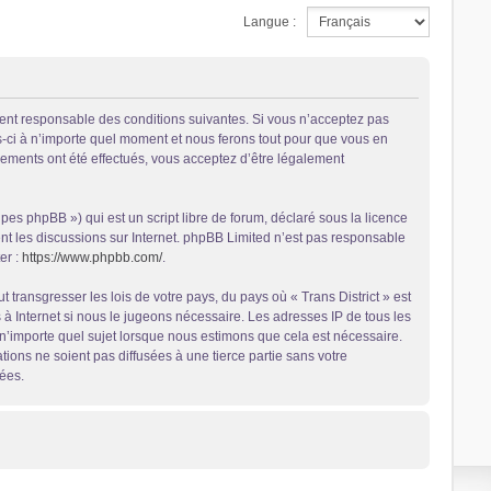
Langue :
alement responsable des conditions suivantes. Si vous n’acceptez pas
es-ci à n’importe quel moment et nous ferons tout pour que vous en
ngements ont été effectués, vous acceptez d’être légalement
es phpBB ») qui est un script libre de forum, déclaré sous la licence
ent les discussions sur Internet. phpBB Limited n’est pas responsable
er :
https://www.phpbb.com/
.
transgresser les lois de votre pays, du pays où « Trans District » est
 à Internet si nous le jugeons nécessaire. Les adresses IP de tous les
n’importe quel sujet lorsque nous estimons que cela est nécessaire.
ons ne soient pas diffusées à une tierce partie sans votre
ées.