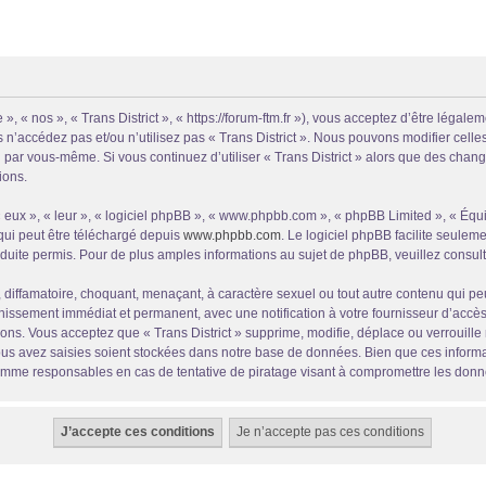
 », « nos », « Trans District », « https://forum-ftm.fr »), vous acceptez d’être lég
s n’accédez pas et/ou n’utilisez pas « Trans District ». Nous pouvons modifier cell
-ci par vous-même. Si vous continuez d’utiliser « Trans District » alors que des cha
ions.
eux », « leur », « logiciel phpBB », « www.phpbb.com », « phpBB Limited », « Équip
qui peut être téléchargé depuis
www.phpbb.com
. Le logiciel phpBB facilite seulem
te permis. Pour de plus amples informations au sujet de phpBB, veuillez consult
iffamatoire, choquant, menaçant, à caractère sexuel ou tout autre contenu qui peut 
nissement immédiat et permanent, avec une notification à votre fournisseur d’accès
ns. Vous acceptez que « Trans District » supprime, modifie, déplace ou verrouille 
s avez saisies soient stockées dans notre base de données. Bien que ces informati
comme responsables en cas de tentative de piratage visant à compromettre les donn