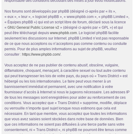
responsable des conditions découlant des mises à jour et/ou modifications.
Nos forums sont développés par phpBB (désigné ci-après par « ils »,
« eux », « leur », « logiciel phpBB », « www.phpbb.com », « phpBB Limited »,
« Équipes phpBB ») qui est un script libre de forum, déclaré sous la licence
«
GNU General Public License v2
» (désigné ci-après par « GPL ») et qui
peut être téléchargé depuis
www.phpbb.com
. Le logiciel phpBB facilite
seulement les discussions sur Internet. phpBB Limited n’est pas responsable
de ce que nous acceptons ou n’acceptons pas comme contenu ou conduite
permis. Pour de plus amples informations au sujet de phpBB, veuillez
consulter :
https://www.phpbb.com/
.
Vous acceptez de ne pas publier de contenu abusif, obscène, vulgaire,
diffamatoire, choquant, menaçant, à caractère sexuel ou tout autre contenu
qui peut transgresser les lois de votre pays, du pays où « Trans District » est
hébergé ou les lois internationales. Le faire peut vous mener à un
bannissement immédiat et permanent, avec une notification à votre
fournisseur d’accès à Internet si nous le jugeons nécessaire. Les adresses IP
de tous les messages sont enregistrées pour aider au renforcement de ces
conditions. Vous acceptez que « Trans District » supprime, modifie, déplace
ou verrouille n’importe quel sujet lorsque nous estimons que cela est
nécessaire. En tant que membre, vous acceptez que toutes les informations
que vous avez saisies soient stockées dans notre base de données. Bien
que ces informations ne soient pas diffusées à une tierce partie sans votre
consentement, ni « Trans District », ni phpBB ne pourront être tenus comme