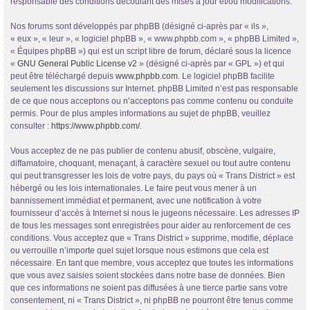
responsable des conditions découlant des mises à jour et/ou modifications.
Nos forums sont développés par phpBB (désigné ci-après par « ils »,
« eux », « leur », « logiciel phpBB », « www.phpbb.com », « phpBB Limited »,
« Équipes phpBB ») qui est un script libre de forum, déclaré sous la licence
«
GNU General Public License v2
» (désigné ci-après par « GPL ») et qui
peut être téléchargé depuis
www.phpbb.com
. Le logiciel phpBB facilite
seulement les discussions sur Internet. phpBB Limited n’est pas responsable
de ce que nous acceptons ou n’acceptons pas comme contenu ou conduite
permis. Pour de plus amples informations au sujet de phpBB, veuillez
consulter :
https://www.phpbb.com/
.
Vous acceptez de ne pas publier de contenu abusif, obscène, vulgaire,
diffamatoire, choquant, menaçant, à caractère sexuel ou tout autre contenu
qui peut transgresser les lois de votre pays, du pays où « Trans District » est
hébergé ou les lois internationales. Le faire peut vous mener à un
bannissement immédiat et permanent, avec une notification à votre
fournisseur d’accès à Internet si nous le jugeons nécessaire. Les adresses IP
de tous les messages sont enregistrées pour aider au renforcement de ces
conditions. Vous acceptez que « Trans District » supprime, modifie, déplace
ou verrouille n’importe quel sujet lorsque nous estimons que cela est
nécessaire. En tant que membre, vous acceptez que toutes les informations
que vous avez saisies soient stockées dans notre base de données. Bien
que ces informations ne soient pas diffusées à une tierce partie sans votre
consentement, ni « Trans District », ni phpBB ne pourront être tenus comme